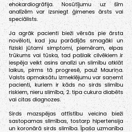
ehokardiogrāfija. Nosūtījumu uz šīm
analīzēm var izsniegt ģimenes ārsts vai
speciālists.
Ja agrāk pacienti bieži vērsās pie ārsta
novēloti, kad jau parādījās smagāki un
fiziski jūtami simptomi, piemēram, elpas
trūkums vai tūska, tad pašlaik cilvēkiem ir
iespēja veikt asins analīzi un slimību atklāt
laikus, pirms tā progresē, pauž Mauriņa.
Valsts apmaksātu izmeklējumu var saņemt
pacienti, kuriem ir kāds no sirds slimību
riskiem, nieru slimība, 2. tipa cukura diabēts
vai citas diagnozes.
Sirds mazspējas attīstību veicina bieži
sastopamas slimības, tostarp hipertensija
un koronārā sirds slimība. Īpaša uzmanība