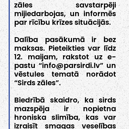
zāles savstarpēji
mijiedarbojas, un informēs
par rīcību krīzes situācijās.
Dalība pasākumā ir bez
maksas. Pieteikties var līdz
12. maijam, rakstot uz e-
pastu “info@parsirdi.lv” un
vēstules tematā norādot
“Sirds zāles”.
Biedrībā skaidro, ka sirds
mazspēja ir nopietna
hroniska slimība, kas var
izraisīt smagas veselības