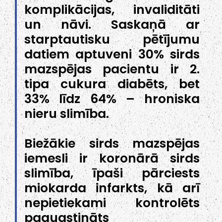
komplikācijas, invaliditāti
un nāvi. Saskaņā ar
starptautisku pētījumu
datiem aptuveni 30% sirds
mazspējas pacientu ir 2.
tipa cukura diabēts, bet
33% līdz 64% – hroniska
nieru slimība.
Biežākie sirds mazspējas
iemesli ir koronārā sirds
slimība, īpaši pārciests
miokarda infarkts, kā arī
nepietiekami kontrolēts
paaugstināts