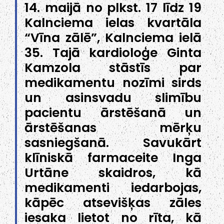
14. maijā no plkst. 17 līdz 19
Kalnciema ielas kvartāla
“Vīna zālē”, Kalnciema ielā
35. Tajā kardioloģe Ginta
Kamzola stāstīs par
medikamentu nozīmi sirds
un asinsvadu slimību
pacientu ārstēšanā un
ārstēšanas mērķu
sasniegšanā. Savukārt
klīniskā farmaceite Inga
Urtāne skaidros, kā
medikamenti iedarbojas,
kāpēc atsevišķas zāles
iesaka lietot no rīta, kā