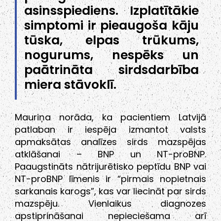
asinsspiediens. Izplatītākie
simptomi ir pieaugoša kāju
tūska, elpas trūkums,
nogurums, nespēks un
paātrināta sirdsdarbība
miera stāvoklī.
Mauriņa norāda, ka pacientiem Latvijā
patlaban ir iespēja izmantot valsts
apmaksātas analīzes sirds mazspējas
atklāšanai – BNP un NT-proBNP.
Paaugstināts nātrijurētisko peptīdu BNP vai
NT-proBNP līmenis ir “pirmais nopietnais
sarkanais karogs”, kas var liecināt par sirds
mazspēju. Vienlaikus diagnozes
apstiprināšanai nepieciešama arī