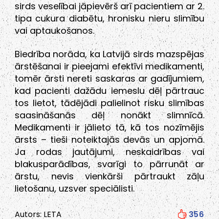
sirds veselībai jāpievērš arī pacientiem ar 2.
tipa cukura diabētu, hronisku nieru slimību
vai aptaukošanos.
Biedrība norāda, ka Latvijā sirds mazspējas
ārstēšanai ir pieejami efektīvi medikamenti,
tomēr ārsti nereti saskaras ar gadījumiem,
kad pacienti dažādu iemeslu dēļ pārtrauc
tos lietot, tādējādi palielinot risku slimības
saasināšanās dēļ nonākt slimnīcā.
Medikamenti ir jālieto tā, kā tos nozīmējis
ārsts – tieši noteiktajās devās un apjomā.
Ja rodas jautājumi, neskaidrības vai
blakusparādības, svarīgi to pārrunāt ar
ārstu, nevis vienkārši pārtraukt zāļu
lietošanu, uzsver speciālisti.
Autors: LETA
356