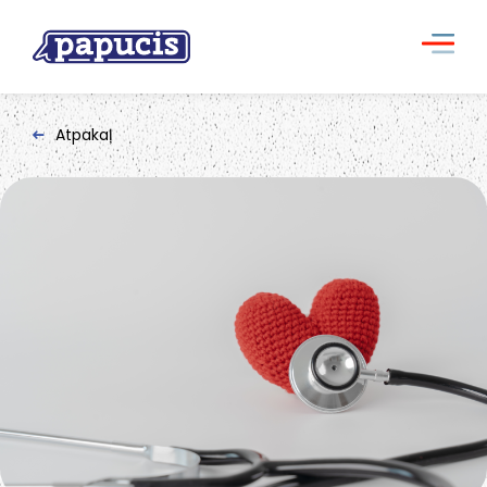
Atpakaļ