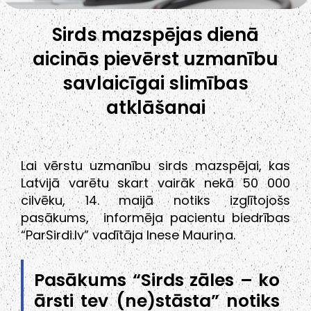
Sirds mazspējas dienā
aicinās pievērst uzmanību
savlaicīgai slimības
atklāšanai
Lai vērstu uzmanību sirds mazspējai, kas
Latvijā varētu skart vairāk nekā 50 000
cilvēku, 14. maijā notiks izglītojošs
pasākums, informēja pacientu biedrības
“ParSirdi.lv” vadītāja Inese Mauriņa.
Pasākums “Sirds zāles – ko
ārsti tev (ne)stāsta” notiks