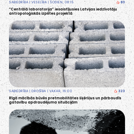
SABIEDRĪBA
|
VESELĪBA
| ŠODIEN, 08:15
83
“Centrālā laboratorija” iesaistījusies Latvijas iedzīvotāju
antropoloģiskās izpētes projektā
SABIEDRĪBA
|
DROŠĪBA
| VAKAR, 16:00
323
Rīgā mācībās būvēs pretmobilitātes šķēršļus un pārbaudīs
gatavību apdraudējuma situācijām