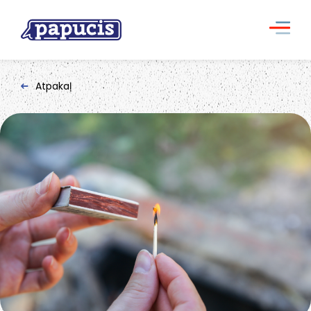
Atpakaļ