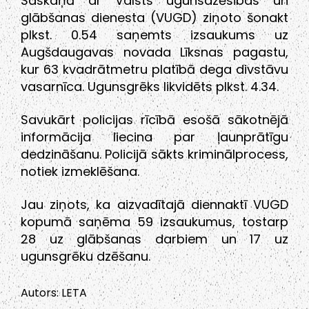
Saskaņā ar Valsts ugunsdzēsības un
glābšanas dienesta (VUGD) ziņoto šonakt
plkst. 0.54 saņemts izsaukums uz
Augšdaugavas novada Līksnas pagastu,
kur 63 kvadrātmetru platībā dega divstāvu
vasarnīca. Ugunsgrēks likvidēts plkst. 4.34.
Savukārt policijas rīcībā esošā sākotnējā
informācija liecina par ļaunprātīgu
dedzināšanu. Policijā sākts kriminālprocess,
notiek izmeklēšana.
Jau ziņots, ka aizvadītajā diennaktī VUGD
kopumā saņēma 59 izsaukumus, tostarp
28 uz glābšanas darbiem un 17 uz
ugunsgrēku dzēšanu.
Autors: LETA