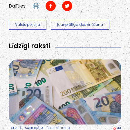
Dalīties:
Valsts policija
ļaunprātīga dedzināšana
Līdzīgi raksti
LATVIJĀ
|
SABIEDRĪBA
| ŠODIEN, 10:00
33