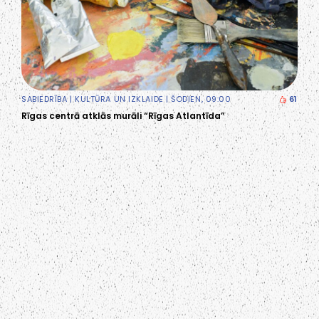
SABIEDRĪBA
|
KULTŪRA UN IZKLAIDE
| ŠODIEN, 09:00
61
Rīgas centrā atklās murāli “Rīgas Atlantīda”