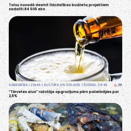
Talsu novadā desmit līdzdalības budžeta projektiem
sadalīti 84 505 eiro
SABIEDRĪBA
|
ZIŅAS
|
KULTŪRA UN IZKLAIDE
| ŠODIEN, 09:45
36
“Tērvetes alus” ražotāja apgrozījums pērn palielinājies par
2,5%