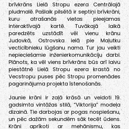
brīvkrāns Lielā Stropu ezera Centrālajā
pludmalē. Pašlaik pilsētā ir septiņi brīvkrāni,
kuru atrašanās vietas pieejamas
interaktīvajā kartē. Tuvākajā laikā
paredzēts uzstādīt vēl vienu krānu
Judovkā, Ostrovska ielā pie Maļutku
vecticībnieku lūgšanu nama. Tur jau veikti
nepieciešamie inženierkomunikāciju darbi.
Plānots, ka vēl viens brīvkrāns būs arī laivu
piestātnē Lielā Stropu ezera krastā no
Vecstropu puses pēc Stropu promenādes
pagarinājuma projekta īstenošanās.
Jaunie krāni ir zaļā krāsā un veidoti 19.
gadsimta vintāžas stilā, “Viktorija” modeļa
dizainā. Tie darbojas ar pogas nospiešanu,
un pēc dažām sekundēm sāk tecēt ūdens.
Krāni aprīkoti ar mehānismu, kas