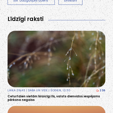
SIA "Daugavpils ūdens"
brīvkrāni
Līdzīgi raksti
LAIKA ZIŅAS
|
DABA UN VIDE
| ŠODIEN, 13:30
236
Ceturtdien vietām īslaicīgi līs, valsts dienvidos iespējams
pērkona negaiss