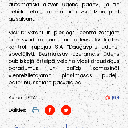
automātiski aizver ūdens padevi, ja tie
netiek lietoti, kā arī ar aizsardzību pret
aizsalšanu.
Visi brīvkrāni ir pieslēgti centralizētajam
ūdensvadam, un par ūdens kvalitātes
kontroli rūpējas SIA “Daugavpils ūdens”
speciālisti. Bezmaksas dzeramais ūdens
publiskajā ārtelpā veicina videi draudzīgus
paradumus un palīdz samazināt
vienreizlietojamo plastmasas pudeļu
patēriņu, skaidro pašvaldībā.
Autors: LETA
169
Dalīties: