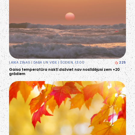
LAIKA ZIŅAS
|
DABA UN VIDE
| ŠODIEN, 13:00
225
Gaisa temperatūra naktī dažviet nav noslīdējusi zem +20
grādiem