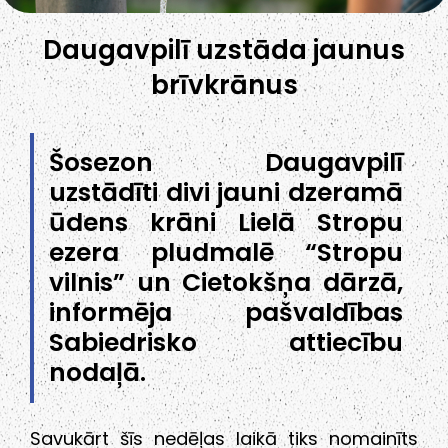
Daugavpilī uzstāda jaunus
brīvkrānus
Šosezon Daugavpilī
uzstādīti divi jauni dzeramā
ūdens krāni Lielā Stropu
ezera pludmalē “Stropu
vilnis” un Cietokšņa dārzā,
informēja pašvaldības
Sabiedrisko attiecību
nodaļā.
Savukārt šīs nedēļas laikā tiks nomainīts