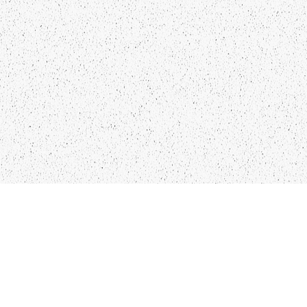
LIEPĀJA,LV-3401, LATVIJA
KONTAKTI
INFO@PAPUCIS.LV