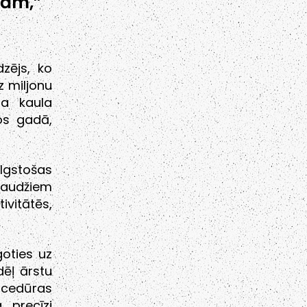
kām,”
zējs, ko
z miljonu
ba kaula
mos gadā,
ilgstošas
usaudžiem
tivitātēs,
oties uz
dēļ ārstu
rocedūras
 precīzi