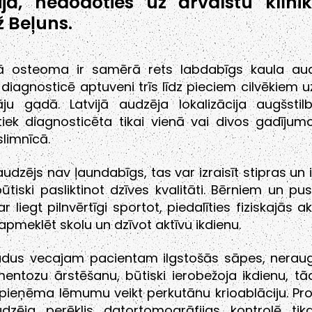
ijā, nedodoties uz ārvalstu klīni
 Beļuns.
ā osteoma ir samērā rets labdabīgs kaula aud
diagnosticē aptuveni trīs līdz pieciem cilvēkiem u
tāju gadā. Latvijā audzēja lokalizācija augšstil
tiek diagnosticēta tikai vienā vai divos gadīju
limnīcā.
audzējs nav ļaundabīgs, tas var izraisīt stipras un 
ūtiski pasliktinot dzīves kvalitāti. Bērniem un p
 liegt pilnvērtīgi sportot, piedalīties fiziskajās ak
 apmeklēt skolu un dzīvot aktīvu ikdienu.
gadus vecajam pacientam ilgstošās sāpes, neraug
ntozu ārstēšanu, būtiski ierobežoja ikdienu, tā
s pieņēma lēmumu veikt perkutānu krioablāciju. P
udzēja perēklis datortomogrāfijas kontrolē tika