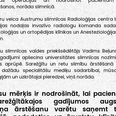
iskas operācijas un nodrošinot pacientam
šanos, norāda slimnīcā.
u veica Austrumu slimnīcas Radioloģijas centra 
ģijas nodaļas invazīvo radiologu komanda sada
loģijas un ortopēdijas klīnikas un Anestezioloģijas
m.
u slimnīcas valdes priekšsēdētājs Vadims Beļuns
gadījumi apliecina universitātes slimnīcas nozīmi
as aprūpē. Sarežģītu un retu slimību ārstēšanā i
 dažādu specialitāšu mediķu sadarbībai, mūs
ijām un uzkrātajai pieredzei, viņš norāda.
u mērķis ir nodrošināt, lai pacient
sarežģītākajos gadījumos augs
eņa ārstēšanu varētu saņemt t