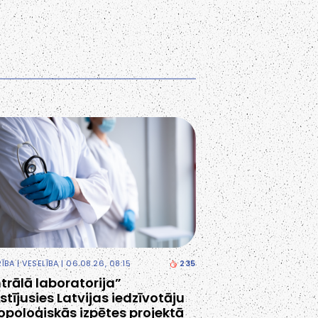
RĪBA
|
VESELĪBA
| 06.08.26, 08:15
235
trālā laboratorija”
stījusies Latvijas iedzīvotāju
opoloģiskās izpētes projektā