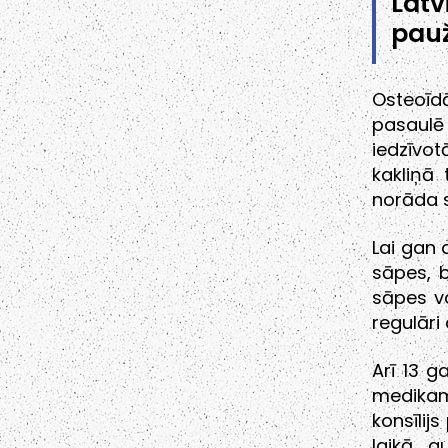
Latv
pauž
Osteoīd
pasaulē 
iedzīvo
kakliņā 
norāda s
Lai gan 
sāpes, b
sāpes var
regulāri
Arī 13 
medikame
konsīlij
laikā a