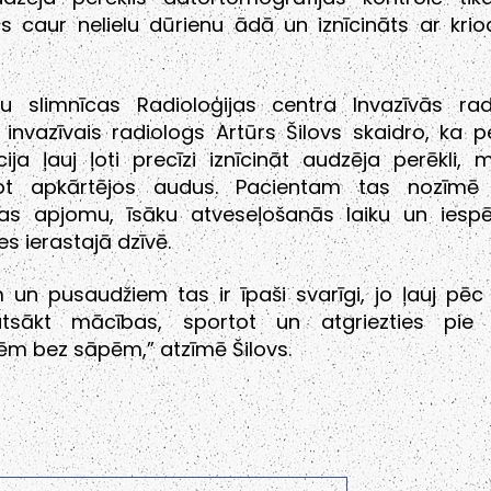
s caur nelielu dūrienu ādā un iznīcināts ar krio
u slimnīcas Radioloģijas centra Invazīvās radi
invazīvais radiologs Artūrs Šilovs skaidro, ka 
cija ļauj ļoti precīzi iznīcināt audzēja perēkli, 
jot apkārtējos audus. Pacientam tas nozīmē
jas apjomu, īsāku atveseļošanās laiku un iespē
es ierastajā dzīvē.
 un pusaudžiem tas ir īpaši svarīgi, jo ļauj pēc
tsākt mācības, sportot un atgriezties pie 
tēm bez sāpēm,” atzīmē Šilovs.