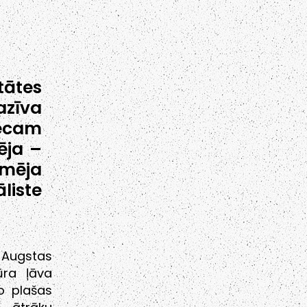
tātes
azīva
ecam
ēja –
rmēja
liste
 Augstas
ūra ļāva
no plašas