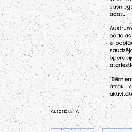
sasniegt
adatu.
Austrum
nodaļas 
krioablā
saudzē
operāci
atgriezti
“Bērniem
ātrāk a
aktivitā
Autors: LETA