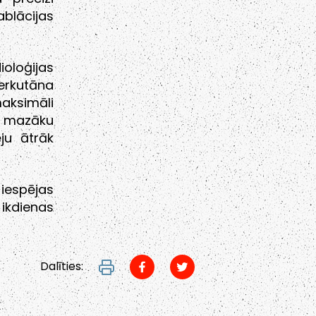
ablācijas
oloģijas
perkutāna
maksimāli
 mazāku
ju ātrāk
 iespējas
ikdienas
Dalīties: