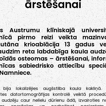
ārstēšanai
as Austrumu klīniskajā universi
mnīcā pirmo reizi veikta mazinv
kutāna krioablācija 13 gadus v
udzim reta labdabīga kaula audz
oīdās osteomas – ārstēšanai, info
nīcas sabiedrisko attiecību speciā
 Namniece.
 bija lokalizējies augšstilba kaula kakliņā.
tātes datortomogrāfijas kontrolē veiktā proced
t audzēju caur nelielu dūrienu ādā, izvairoties 