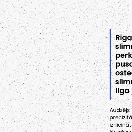
Rīg
sli
per
pusa
oste
slim
Ilga
Audzējs
precizi
iznīcinā