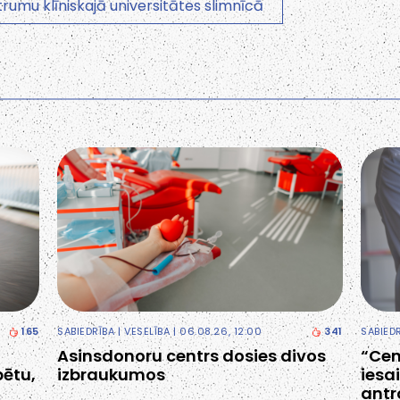
rumu klīniskajā universitātes slimnīcā
165
SABIEDRĪBA
|
VESELĪBA
| 06.08.26, 12:00
341
SABIED
Asinsdonoru centrs dosies divos
“Cen
bētu,
izbraukumos
iesai
antr