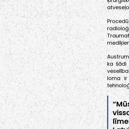
ķirurģ
atveseļo
Procedūr
radiolo
Traumato
mediķie
Austrum
ka šādi 
veselīb
loma ir
tehnoloģ
“Mūs
vis
līm