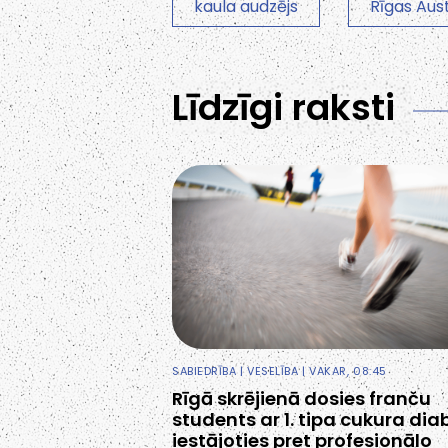
kaula audzējs
Rīgas Aust
Līdzīgi raksti
SABIEDRĪBA
|
VESELĪBA
| VAKAR, 08:45
Rīgā skrējienā dosies franču
students ar 1. tipa cukura dia
iestājoties pret profesionālo