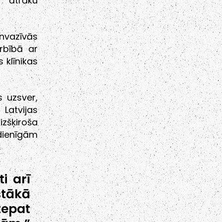
 ātrāku
Invazīvās
rbībā ar
 klīnikas
 uzsver,
 Latvijas
zšķiroša
dienīgām
i arī
tākā
epat