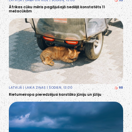
Āfrikas cūku mēris pagājušajā nedēļā konstatēts 11
mežacūkām
LATVIJĀ
|
LAIKA ZIŅAS
| ŠODIEN, 13:00
98
Rietumeiropa pieredzējusi karstāko jūniju un jūliju