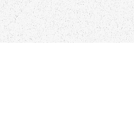
LIEPĀJA,LV-3401, LATVIJA
KONTAKTI
INFO@PAPUCIS.LV
28 555 801
SEKO MUMS
FACEBOOK
INSTAGRAM
TWITTER