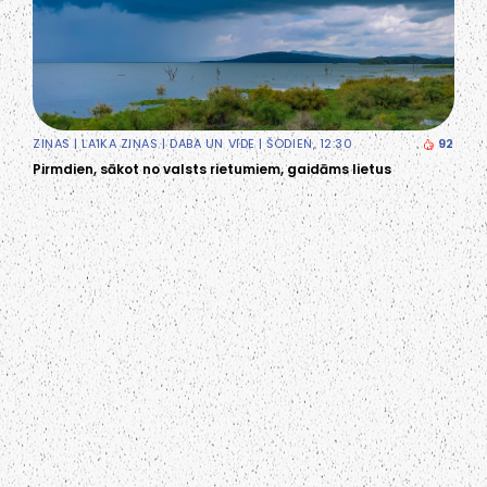
ZIŅAS
|
LAIKA ZIŅAS
|
DABA UN VIDE
| ŠODIEN, 12:30
92
Pirmdien, sākot no valsts rietumiem, gaidāms lietus