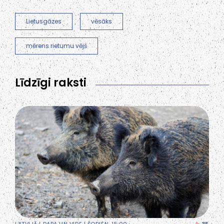
Lietusgāzes
vēsāks
mērens rietumu vējš
Līdzīgi raksti
LATVIJĀ
|
DABA UN VIDE
| ŠODIEN, 15:00
35