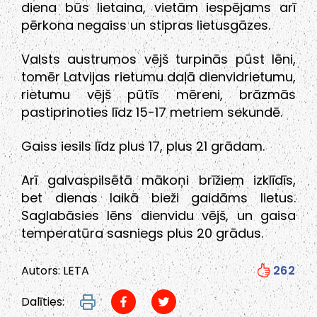
diena būs lietaina, vietām iespējams arī
pērkona negaiss un stipras lietusgāzes.
Valsts austrumos vējš turpinās pūst lēni,
tomēr Latvijas rietumu daļā dienvidrietumu,
rietumu vējš pūtīs mēreni, brāzmās
pastiprinoties līdz 15-17 metriem sekundē.
Gaiss iesils līdz plus 17, plus 21 grādam.
Arī galvaspilsētā mākoņi brīžiem izklīdīs,
bet dienas laikā bieži gaidāms lietus.
Saglabāsies lēns dienvidu vējš, un gaisa
temperatūra sasniegs plus 20 grādus.
Autors: LETA
262
Dalīties: