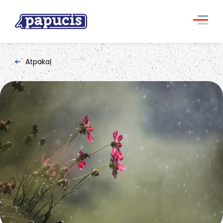
Atpakaļ