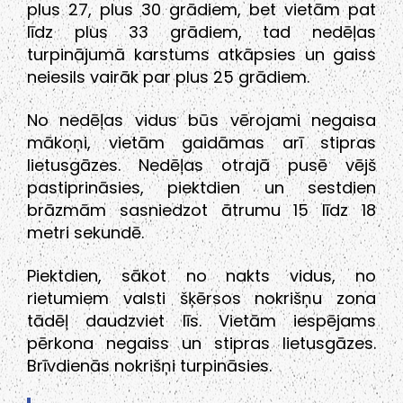
plus 27, plus 30 grādiem, bet vietām pat
līdz plus 33 grādiem, tad nedēļas
turpinājumā karstums atkāpsies un gaiss
neiesils vairāk par plus 25 grādiem.
No nedēļas vidus būs vērojami negaisa
mākoņi, vietām gaidāmas arī stipras
lietusgāzes. Nedēļas otrajā pusē vējš
pastiprināsies, piektdien un sestdien
brāzmām sasniedzot ātrumu 15 līdz 18
metri sekundē.
Piektdien, sākot no nakts vidus, no
rietumiem valsti šķērsos nokrišņu zona
tādēļ daudzviet līs. Vietām iespējams
pērkona negaiss un stipras lietusgāzes.
Brīvdienās nokrišņi turpināsies.