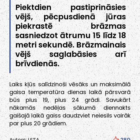
Piektdien pastiprināsies
vējš, pēcpusdienā jūras
piekrastē brāzmas
sasniedzot ātrumu 15 līdz 18
metri sekundē. Brāzmainais
vējš saglabāsies arī
brīvdienās.
Laiks kļūs salīdzinoši vēsāks un maksimālā
gaisa temperatūra dienas laikā pārsvarā
būs plus 19, plus 24 grādi. Savukārt
nākamās nedēļas sākumā diennakts
gaišajā laikā gaiss daudzviet neiesils vairāk
par plus 20 grādiem.
Autors: LETA
280