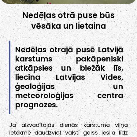
Nedēļas otrā puse būs
vēsāka un lietaina
Nedēļas otrajā pusē Latvijā
karstums pakāpeniski
atkāpsies un biežāk līs,
liecina Latvijas Vides,
ģeoloģijas un
meteoroloģijas centra
prognozes.
Ja aizvadītajās dienās karstuma viļņa
ietekmē daudzviet valstī gaiss iesila līdz