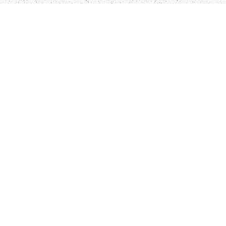
LIEPĀJA,LV-3401, LATVIJA
KONTAKTI
INFO@PAPUCIS.LV
28 555 801
SEKO MUMS
FACEBOOK
INSTAGRAM
TWITTER
TIKTOK
Kādu saturu Tu gribētu redzēt lai mēs
atspoguļojam un pētām?
Pastāsti mums!