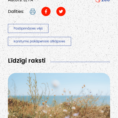
Dalīties:
Pastiprināsies vējš
karstums pakāpeniski atkāpsies
Līdzīgi raksti