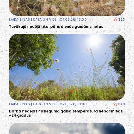
LAIKA ZIŅAS
|
DABA UN VIDE
| 07.08.26, 13:00
327
Tuvākajā nedēļā tikai pāris dienās gaidāms lietus
LAIKA ZIŅAS
|
DABA UN VIDE
| 07.08.26, 10:30
323
Darba nedēļas noslēgumā gaisa temperatūra nepārsniegs
+24 grādus