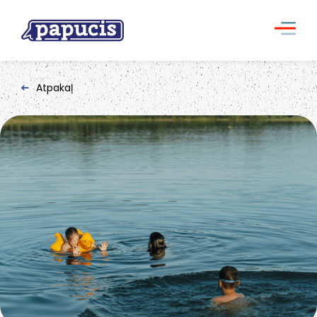
Atpakaļ