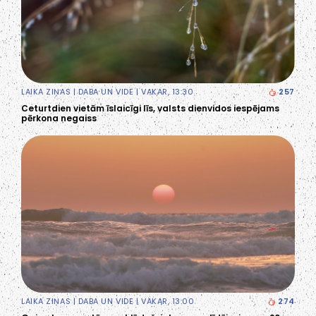
LAIKA ZIŅAS
|
DABA UN VIDE
| VAKAR, 13:30
257
Ceturtdien vietām īslaicīgi līs, valsts dienvidos iespējams
pērkona negaiss
LAIKA ZIŅAS
|
DABA UN VIDE
| VAKAR, 13:00
274