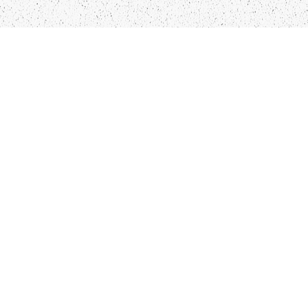
LIEPĀJA,LV-3401, LATVIJA
KONTAKTI
INFO@PAPUCIS.LV
28 555 801
SEKO MUMS
FACEBOOK
INSTAGRAM
TWITTER
TIKTOK
Kādu saturu Tu gribētu redzēt lai mēs
atspoguļojam un pētām?