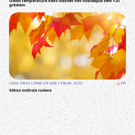
Gaisa temperatūra naktī dažviet nav noslīdējusi zem +20
grādiem
LAIKA ZIŅAS
|
DABA UN VIDE
| VAKAR, 12:30
171
Sākas solārais rudens