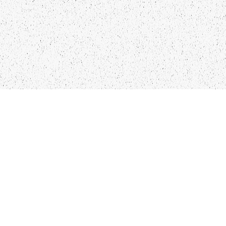
LIEPĀJA,LV-3401, LATVIJA
KONTAKTI
INFO@PAPUCIS.LV
28 555 801
SEKO MUMS
FACEBOOK
INSTAGRAM