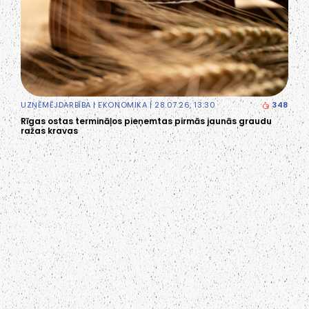
UZŅĒMĒJDARBĪBA
|
EKONOMIKA
| 28.07.26, 13:30
348
Rīgas ostas termināļos pieņemtas pirmās jaunās graudu
ražas kravas