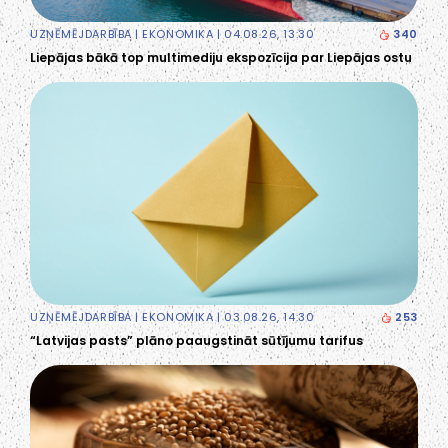
UZŅĒMĒJDARBĪBA
|
EKONOMIKA
| 04.08.26, 13:30
340
Liepājas bākā top multimediju ekspozīcija par Liepājas ostu
UZŅĒMĒJDARBĪBA
|
EKONOMIKA
| 03.08.26, 14:30
253
“Latvijas pasts” plāno paaugstināt sūtījumu tarifus