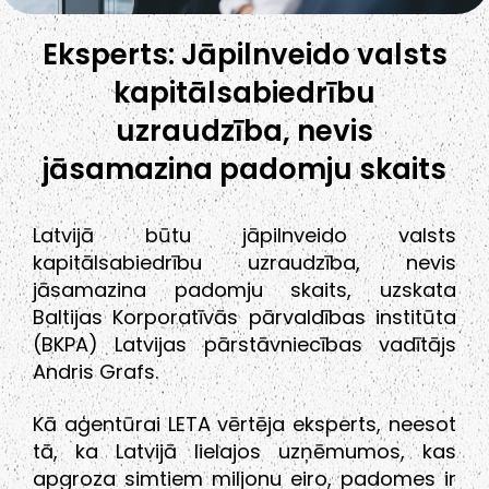
Eksperts: Jāpilnveido valsts
kapitālsabiedrību
uzraudzība, nevis
jāsamazina padomju skaits
Latvijā būtu jāpilnveido valsts
kapitālsabiedrību uzraudzība, nevis
jāsamazina padomju skaits, uzskata
Baltijas Korporatīvās pārvaldības institūta
(BKPA) Latvijas pārstāvniecības vadītājs
Andris Grafs.
Kā aģentūrai LETA vērtēja eksperts, neesot
tā, ka Latvijā lielajos uzņēmumos, kas
apgroza simtiem miljonu eiro, padomes ir