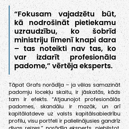
“Fokusam vajadzētu būt,
kā nodrošināt pietiekamu
uzraudzību, ko šobrīd
ministriju līmenī knapi dara
– tas noteikti nav tas, ko
var izdarīt profesionāla
padome,” vērtēja eksperts.
Tāpat Grafs norādīja – ja vēlas samazināt
padomju locekļu skaitu, ir jāskatās, kāds
tam ir efekts. “Atjaunojot profesionālās
padomes, skandālu ir mazāk, un arī
kapitālatdeve uz valsts kapitālsabiedrību
profilu, visu portfeli ir palielinājusies gandrīz
divas reizes,” norādīja eksperts, piebilstot,