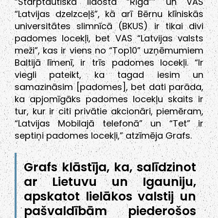
“Starptautiskā lidosta “Rīga”” un VAS
“Latvijas dzelzceļš”, kā arī Bērnu klīniskās
universitātes slimnīcā (BKUS) ir tikai divi
padomes locekļi, bet VAS “Latvijas valsts
meži”, kas ir viens no “Top10” uzņēmumiem
Baltijā līmenī, ir trīs padomes locekļi. “Ir
viegli pateikt, ka tagad iesim un
samazināsim [padomes], bet dati parāda,
ka apjomīgāks padomes locekļu skaits ir
tur, kur ir citi privātie akcionāri, piemēram,
“Latvijas Mobilajā telefonā” un “Tet” ir
septiņi padomes locekļi,” atzīmēja Grafs.
Grafs klāstīja, ka, salīdzinot
ar Lietuvu un Igauniju,
apskatot lielākos valstij un
pašvaldībām piederošos