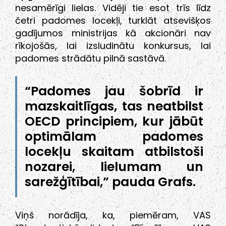
nesamērīgi lielas. Vidēji tie esot trīs līdz
četri padomes locekļi, turklāt atsevišķos
gadījumos ministrijas kā akcionāri nav
rīkojošās, lai izsludinātu konkursus, lai
padomes strādātu pilnā sastāvā.
“Padomes jau šobrīd ir
mazskaitlīgas, tas neatbilst
OECD principiem, kur jābūt
optimālam padomes
locekļu skaitam atbilstoši
nozarei, lielumam un
sarežģītībai,” pauda Grafs.
Viņš norādīja, ka, piemēram, VAS