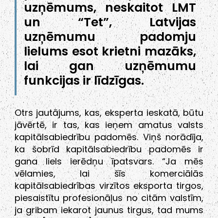
uzņēmums, neskaitot LMT
un “Tet”, Latvijas
uzņēmumu padomju
lielums esot krietni mazāks,
lai gan uzņēmumu
funkcijas ir līdzīgas.
Otrs jautājums, kas, eksperta ieskatā, būtu
jāvērtē, ir tas, kas ieņem amatus valsts
kapitālsabiedrību padomēs. Viņš norādīja,
ka šobrīd kapitālsabiedrību padomēs ir
gana liels ierēdņu īpatsvars. “Ja mēs
vēlamies, lai šīs komerciālās
kapitālsabiedrības virzītos eksporta tirgos,
piesaistītu profesionāļus no citām valstīm,
ja gribam iekarot jaunus tirgus, tad mums