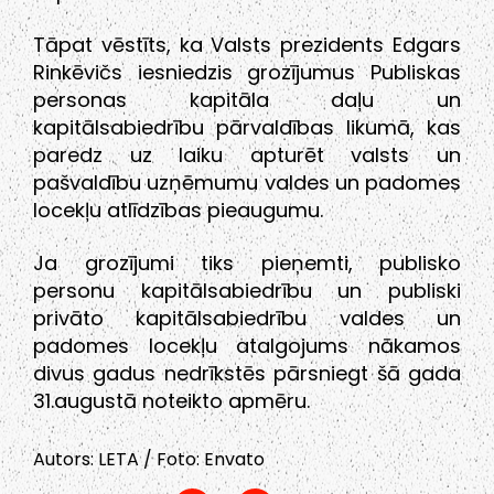
Tāpat vēstīts, ka Valsts prezidents Edgars
Rinkēvičs iesniedzis grozījumus Publiskas
personas kapitāla daļu un
kapitālsabiedrību pārvaldības likumā, kas
paredz uz laiku apturēt valsts un
pašvaldību uzņēmumu valdes un padomes
locekļu atlīdzības pieaugumu.
Ja grozījumi tiks pieņemti, publisko
personu kapitālsabiedrību un publiski
privāto kapitālsabiedrību valdes un
padomes locekļu atalgojums nākamos
divus gadus nedrīkstēs pārsniegt šā gada
31.augustā noteikto apmēru.
Autors: LETA / Foto: Envato