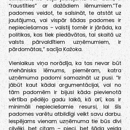
“raustīties” ar dažādiem lēmumiem.”Te
padomes veidot, te saīsināt, te atstāt uz
jautājuma, vai vispār šādas padomes ir
nepieciešamas – valstij tomēr ir jārāda, ka
politikas, kas tiek piedāvātas, tai skaitā uz
valsts pārvaldītiem uzņēmumiem, ir
pārdomātas,” sacīja Kažoka.
Vienlaikus viņa norādīja, ka tas nevar būt
mehānisks lēmums, piemēram, katra
uzņēmuma padomi samazināt uz pusi. “Ir
jābūt kaut kādai argumentācijai, vai no
tām padomēm ir bijusi kāda pievienotā
vērtība pēdējo gadu laikā, kā arī, kas ir
minimāli nepieciešamie resursi, lai šīs
padomes varētu atbildīgi veikt savu darbu.
Iespējams vienam uzņēmuma tie būs divi
cilvēki, bet citam – pieci, bet šāda veida