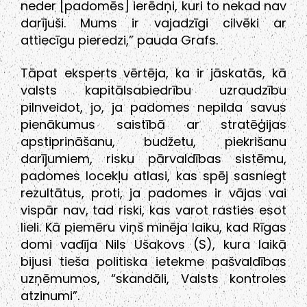
neder [padomēs] ierēdņi, kuri to nekad nav
darījuši. Mums ir vajadzīgi cilvēki ar
attiecīgu pieredzi,” pauda Grafs.
Tāpat eksperts vērtēja, ka ir jāskatās, kā
valsts kapitālsabiedrību uzraudzību
pilnveidot, jo, ja padomes nepilda savus
pienākumus saistībā ar stratēģijas
apstiprināšanu, budžetu, piekrišanu
darījumiem, risku pārvaldības sistēmu,
padomes locekļu atlasi, kas spēj sasniegt
rezultātus, proti, ja padomes ir vājas vai
vispār nav, tad riski, kas varot rasties esot
lieli. Kā piemēru viņš minēja laiku, kad Rīgas
domi vadīja Nils Ušakovs (S), kura laikā
bijusi tieša politiska ietekme pašvaldības
uzņēmumos, “skandāli, Valsts kontroles
atzinumi”.