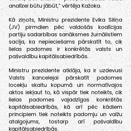
analīzei būtu jābūt,” vērtēja Kažoka.
Kā ziņots, Ministru prezidente Evika Siliņa
(JV) pirmdien pēc valdošās koalīcijas
partiju sadarbības sanāksmes žurnālistiem
sacīja, ka nepieciešams pārskatīt to, cik
lielas padomes ir konkrētās valsts un
pašvaldību kapitālsabiedrībās.
Ministru prezidente atklāja, ka ir uzdevusi
Valsts kancelejai pārskatīt padomes
locekļu skaitu kopumā un normatīvajos
aktos iekļaut to, kā vispār tiek noteikts, cik
lielas padomes vajadzīgas konkrētās
kapitālsabiedrībās, kā arī pēc kādiem
principiem tiek noteikts padomju un valžu
atalgojums, tostarp arī pašvaldību
kapitālsabiedrībās.