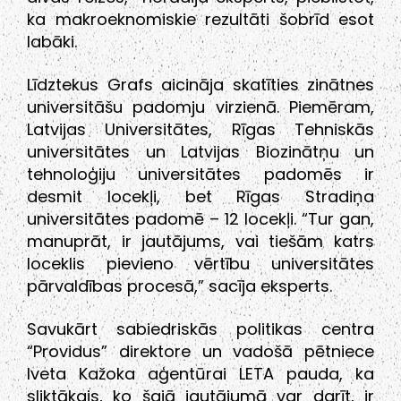
ka makroeknomiskie rezultāti šobrīd esot
labāki.
Līdztekus Grafs aicināja skatīties zinātnes
universitāšu padomju virzienā. Piemēram,
Latvijas Universitātes, Rīgas Tehniskās
universitātes un Latvijas Biozinātņu un
tehnoloģiju universitātes padomēs ir
desmit locekļi, bet Rīgas Stradiņa
universitātes padomē – 12 locekļi. “Tur gan,
manuprāt, ir jautājums, vai tiešām katrs
loceklis pievieno vērtību universitātes
pārvaldības procesā,” sacīja eksperts.
Savukārt sabiedriskās politikas centra
“Providus” direktore un vadošā pētniece
Iveta Kažoka aģentūrai LETA pauda, ka
sliktākais, ko šajā jautājumā var darīt, ir