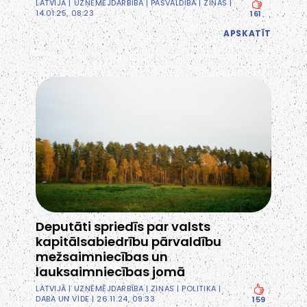
LATVIJĀ
|
UZŅĒMĒJDARBĪBA
|
PAŠVALDĪBA
|
ZIŅAS
|
14.01.25, 08:23
161
APSKATĪT
Deputāti spriedīs par valsts
kapitālsabiedrību pārvaldību
mežsaimniecības un
lauksaimniecības jomā
LATVIJĀ
|
UZŅĒMĒJDARBĪBA
|
ZIŅAS
|
POLITIKA
|
DABA UN VIDE
| 26.11.24, 09:33
159