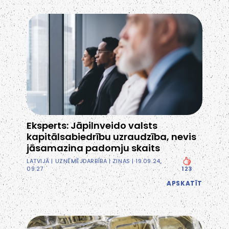
Eksperts: Jāpilnveido valsts
kapitālsabiedrību uzraudzība, nevis
jāsamazina padomju skaits
LATVIJĀ
|
UZŅĒMĒJDARBĪBA
|
ZIŅAS
| 19.09.24,
09:27
123
APSKATĪT