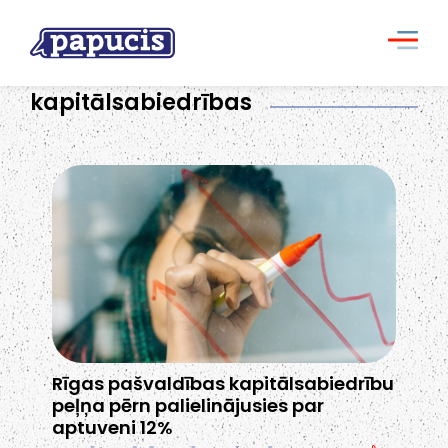
kapitālsabiedrības
Rīgas pašvaldības kapitālsabiedrību
peļņa pērn palielinājusies par
aptuveni 12%