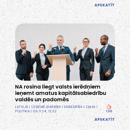
APSKATĪT
NA rosina liegt valsts ierēdņiem
ieņemt amatus kapitālsabiedrību
valdēs un padomēs
LATVIJĀ
|
UZŅĒMĒJDARBĪBA
|
SABIEDRĪBA
|
ZIŅAS
|
POLITIKA
| 06.11.24, 12:32
130
APSKATĪT