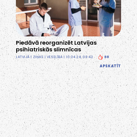
Piedāvā reorganizēt Latvijas
psihiatriskās slimnīcas
88
LATVIJĀ
|
ZIŅAS
|
VESELĪBA
| 10.04.24, 09:42
APSKATĪT