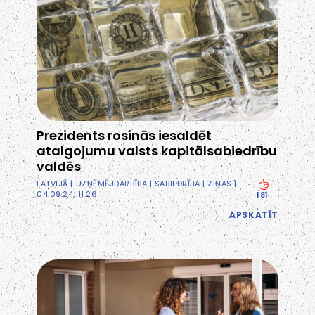
Prezidents rosinās iesaldēt
atalgojumu valsts kapitālsabiedrību
valdēs
LATVIJĀ
|
UZŅĒMĒJDARBĪBA
|
SABIEDRĪBA
|
ZIŅAS
|
04.09.24, 11:26
181
APSKATĪT