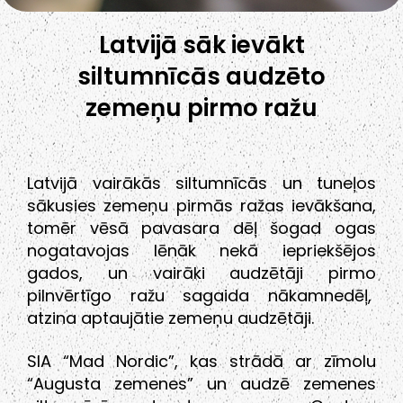
Latvijā sāk ievākt
siltumnīcās audzēto
zemeņu pirmo ražu
Latvijā vairākās siltumnīcās un tuneļos
sākusies zemeņu pirmās ražas ievākšana,
tomēr vēsā pavasara dēļ šogad ogas
nogatavojas lēnāk nekā iepriekšējos
gados, un vairāki audzētāji pirmo
pilnvērtīgo ražu sagaida nākamnedēļ,
atzina aptaujātie zemeņu audzētāji.
SIA “Mad Nordic”, kas strādā ar zīmolu
“Augusta zemenes” un audzē zemenes