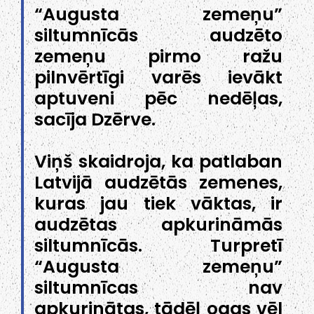
“Augusta zemeņu”
siltumnīcās audzēto
zemeņu pirmo ražu
pilnvērtīgi varēs ievākt
aptuveni pēc nedēļas,
sacīja Dzērve.
Viņš skaidroja, ka patlaban
Latvijā audzētās zemenes,
kuras jau tiek vāktas, ir
audzētas apkurināmās
siltumnīcās. Turpretī
“Augusta zemeņu”
siltumnīcas nav
apkurinātas, tādēļ ogas vēl