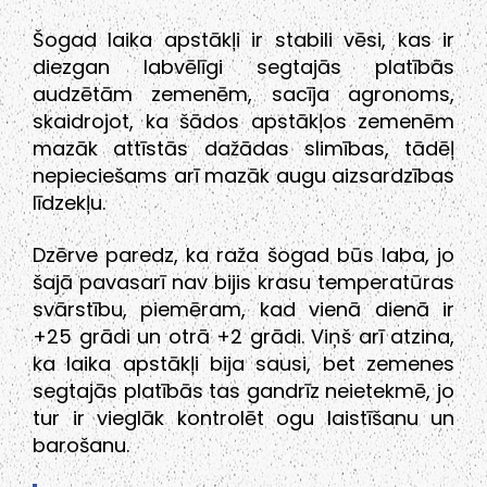
Šogad laika apstākļi ir stabili vēsi, kas ir
diezgan labvēlīgi segtajās platībās
audzētām zemenēm, sacīja agronoms,
skaidrojot, ka šādos apstākļos zemenēm
mazāk attīstās dažādas slimības, tādēļ
nepieciešams arī mazāk augu aizsardzības
līdzekļu.
Dzērve paredz, ka raža šogad būs laba, jo
šajā pavasarī nav bijis krasu temperatūras
svārstību, piemēram, kad vienā dienā ir
+25 grādi un otrā +2 grādi. Viņš arī atzina,
ka laika apstākļi bija sausi, bet zemenes
segtajās platībās tas gandrīz neietekmē, jo
tur ir vieglāk kontrolēt ogu laistīšanu un
barošanu.