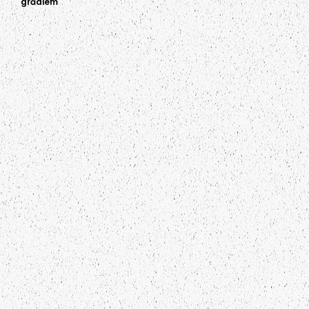
grādiem