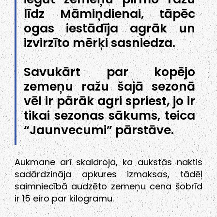
līdz Māmiņdienai, tāpēc
ogas iestādīja agrāk un
izvirzīto mērķi sasniedza.
Savukārt par kopējo
zemeņu ražu šajā sezonā
vēl ir pārāk agri spriest, jo ir
tikai sezonas sākums, teica
“Jaunvecumi” pārstāve.
Aukmane arī skaidroja, ka aukstās naktis
sadārdzināja apkures izmaksas, tādēļ
saimniecībā audzēto zemeņu cena šobrīd
ir 15 eiro par kilogramu.