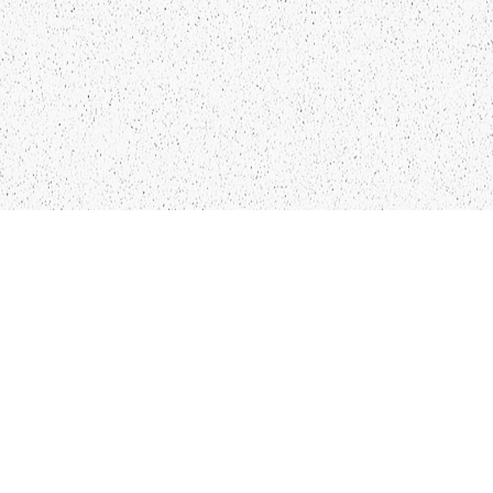
LIEPĀJA,LV-3401, LATVIJA
KONTAKTI
INFO@PAPUCIS.LV
28 555 801
SEKO MUMS
FACEBOOK