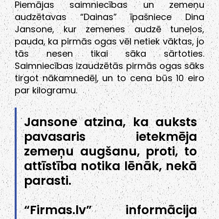
Piemājas saimniecības un zemeņu
audzētavas “Dainas” īpašniece Dina
Jansone, kur zemenes audzē tuneļos,
pauda, ka pirmās ogas vēl netiek vāktas, jo
tās nesen tikai sāka sārtoties.
Saimniecības izaudzētās pirmās ogas sāks
tirgot nākamnedēļ, un to cena būs 10 eiro
par kilogramu.
Jansone atzina, ka auksts
pavasaris ietekmēja
zemeņu augšanu, proti, to
attīstība notika lēnāk, nekā
parasti.
“Firmas.lv” informācija