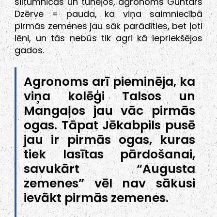
siltumnīcās un tuneļos, agronoms Guntars
Dzērve = pauda, ka viņa saimniecībā
pirmās zemenes jau sāk parādīties, bet ļoti
lēni, un tās nebūs tik agri kā iepriekšējos
gados.
Agronoms arī pieminēja, ka
viņa kolēģi Talsos un
Mangaļos jau vāc pirmās
ogas. Tāpat Jēkabpils pusē
jau ir pirmās ogas, kuras
tiek lasītas pārdošanai,
savukārt “Augusta
zemenes” vēl nav sākusi
ievākt pirmās zemenes.