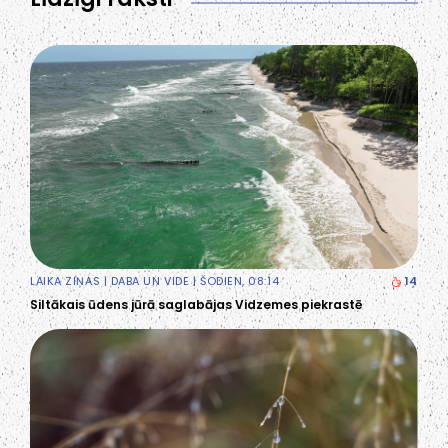
LAIKA ZIŅAS
|
DABA UN VIDE
| ŠODIEN, 08:14
14
Siltākais ūdens jūrā saglabājas Vidzemes piekrastē