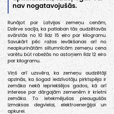
nav nogatavojušās.
Runājot par Latvijas zemeņu cenām,
Dzērve sacīja, ka patlaban tās audzētavās
svārstās no 10 līdz 15 eiro par kilogramu.
Savukārt pēc ražas ievākšanas arī no
neapkurinātām siltumnīcām zemeņu cena
varētu būt robežās no astoņiem līdz 12 eiro
par kilogramu.
Viņš arī uzsvēra, ka zemeņu audzētāji
apzinās, ka šogad iedzīvotāju pirktspēja ir
zemāka nekā iepriekšējos gados, kā arī
interese par dārgajām zemenēm ir krietni
zemāka. To ietekmējušas pieaugušās
izmaksas degvielai, elektroenerģijai un
apkurei.