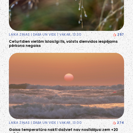
LAIKA ZIŅAS
|
DABA UN VIDE
| VAKAR, 13:30
257
Ceturtdien vietām īslaicīgi līs, valsts dienvidos iespējams
pērkona negaiss
LAIKA ZIŅAS
|
DABA UN VIDE
| VAKAR, 13:00
274
Gaisa temperatūra naktī dažviet nav noslīdējusi zem +20