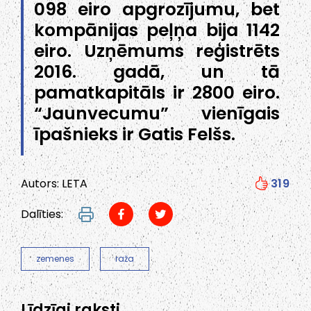
098 eiro apgrozījumu, bet
kompānijas peļņa bija 1142
eiro. Uzņēmums reģistrēts
2016. gadā, un tā
pamatkapitāls ir 2800 eiro.
“Jaunvecumu” vienīgais
īpašnieks ir Gatis Felšs.
Autors: LETA
319
Dalīties:
zemenes
raža
Līdzīgi raksti