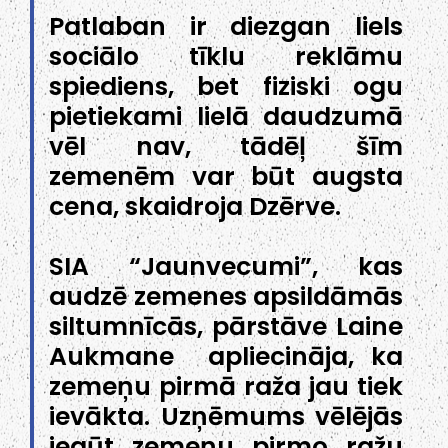
Patlaban ir diezgan liels
sociālo tīklu reklāmu
spiediens, bet fiziski ogu
pietiekami lielā daudzumā
vēl nav, tādēļ šīm
zemenēm var būt augsta
cena, skaidroja Dzērve.
SIA “Jaunvecumi”, kas
audzē zemenes apsildāmās
siltumnīcās, pārstāve Laine
Aukmane apliecināja, ka
zemeņu pirmā raža jau tiek
ievākta. Uzņēmums vēlējās
iegūt zemeņu pirmo ražu