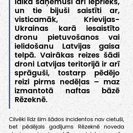
laikā saņēmuši arī iepriekš,
un tie bijuši saistīti ar,
visticamāk, Krievijas-
Ukrainas karā iesaistīto
dronu pietuvošanos vai
ielidošanu Latvijas gaisa
telpā. Vairākas reizes šādi
droni Latvijas teritorijā ir arī
sprāguši, tostarp pēdējo
reizi pirms nedēļas – maz
izmantotā naftas bāzē
Rēzeknē.
Cilvēki līdz šim šādos incidentos nav cietuši,
bet pēdējais gadījums Rēzeknē noveda