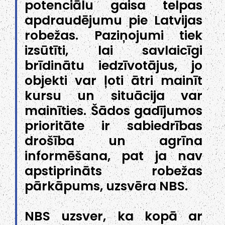
potenciālu gaisa telpas
apdraudējumu pie Latvijas
robežas. Paziņojumi tiek
izsūtīti, lai savlaicīgi
brīdinātu iedzīvotājus, jo
objekti var ļoti ātri mainīt
kursu un situācija var
mainīties. Šādos gadījumos
prioritāte ir sabiedrības
drošība un agrīna
informēšana, pat ja nav
apstiprināts robežas
pārkāpums, uzsvēra NBS.
NBS uzsver, ka kopā ar