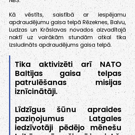
NBS.
Kā vēstīts, saistībā ar iespējamu
apdraudējumu gaisa telpā Rēzeknes, Balvu,
Ludzas un Krāslavas novados aizvadītajā
naktī uz vairākām stundām atkal tika
izsludināts apdraudējums gaisa telpā.
Tika aktivizēti arī NATO
Baltijas gaisa telpas
patrulēšanas misijas
iznīcinātāji.
Līdzīgus šūnu apraides
paziņojumus Latgales
iedzīvotāji pēdējo mēnešu