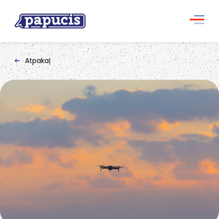
Atpakaļ