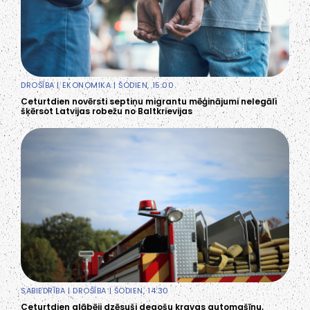
DROŠĪBA
|
EKONOMIKA
| ŠODIEN, 15:00
Ceturtdien novērsti septiņu migrantu mēģinājumi nelegāli
šķērsot Latvijas robežu no Baltkrievijas
SABIEDRĪBA
|
DROŠĪBA
| ŠODIEN, 14:30
Ceturtdien glābēji dzēsuši degošu kravas automašīnu,