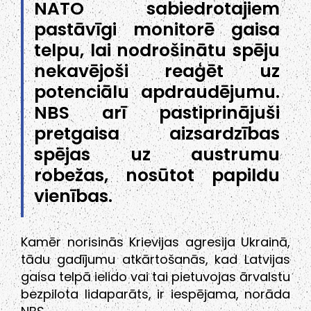
NATO sabiedrotajiem
pastāvīgi monitorē gaisa
telpu, lai nodrošinātu spēju
nekavējoši reaģēt uz
potenciālu apdraudējumu.
NBS arī pastiprinājuši
pretgaisa aizsardzības
spējas uz austrumu
robežas, nosūtot papildu
vienības.
Kamēr norisinās Krievijas agresija Ukrainā,
tādu gadījumu atkārtošanās, kad Latvijas
gaisa telpā ielido vai tai pietuvojas ārvalstu
bezpilota lidaparāts, ir iespējama, norāda