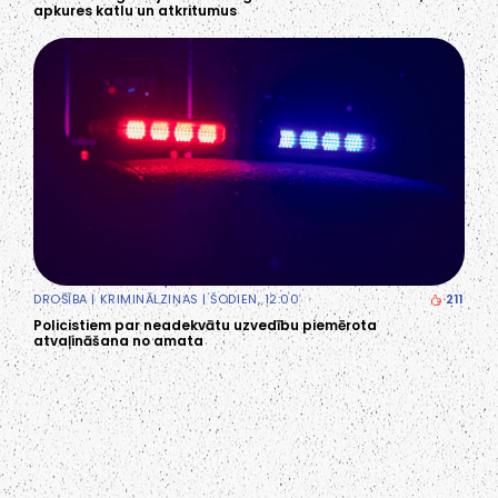
apkures katlu un atkritumus
DROŠĪBA
|
KRIMINĀLZIŅAS
| ŠODIEN, 12:00
211
Policistiem par neadekvātu uzvedību piemērota
atvaļināšana no amata