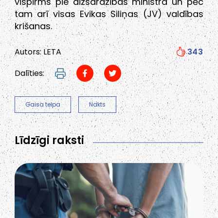
vispirms pie aizsardzības ministra un pēc
tam arī visas Evikas Siliņas (JV) valdības
krišanas.
Autors: LETA
343
Dalīties:
Gaisa telpa
Nakts
Līdzīgi raksti