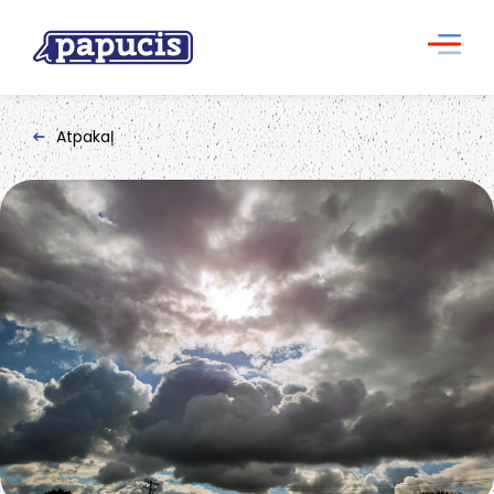
Atpakaļ