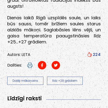
grādi. Ultravioletās radiācijas indekss būs
augsts!
Dienas laikā Rigā uzspīdēs saule, un laiks
būs sauss, tomēr brīžiem saules starus
aizklās mākoņi. Saglabāsies lēns vējš, un
gaisa temperatūra paaugstināsies līdz
+25…+27 grādiem.
Autors: LETA
224
Dalīties:
Daļēji mākoņains
līdz +29 grādiem
Līdzīgi raksti