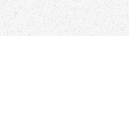
LIEPĀJA,LV-3401, LATVIJA
KONTAKTI
INFO@PAPUCIS.LV
28 555 801
SEKO MUMS
FACEBOOK
INSTAGRAM
TWITTER
TIKTOK