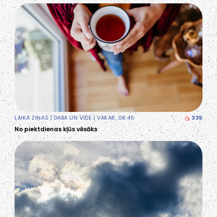
LAIKA ZIŅAS
|
DABA UN VIDE
| VAKAR, 08:45
339
No piektdienas kļūs vēsāks