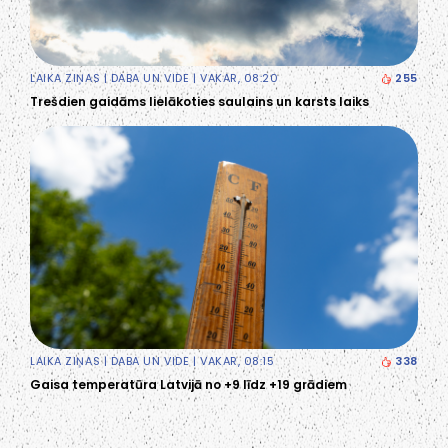
LAIKA ZIŅAS
|
DABA UN VIDE
| VAKAR, 08:20
255
Trešdien gaidāms lielākoties saulains un karsts laiks
LAIKA ZIŅAS
|
DABA UN VIDE
| VAKAR, 08:15
338
Gaisa temperatūra Latvijā no +9 līdz +19 grādiem