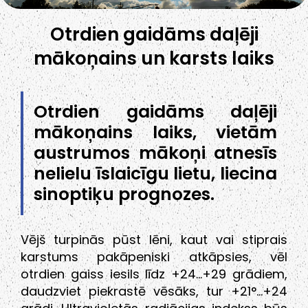
Otrdien gaidāms daļēji
mākoņains un karsts laiks
Otrdien gaidāms daļēji
mākoņains laiks, vietām
austrumos mākoņi atnesīs
nelielu īslaicīgu lietu, liecina
sinoptiķu prognozes.
Vējš turpinās pūst lēni, kaut vai stiprais
karstums pakāpeniski atkāpsies, vēl
otrdien gaiss iesils līdz +24…+29 grādiem,
daudzviet piekrastē vēsāks, tur +21°…+24