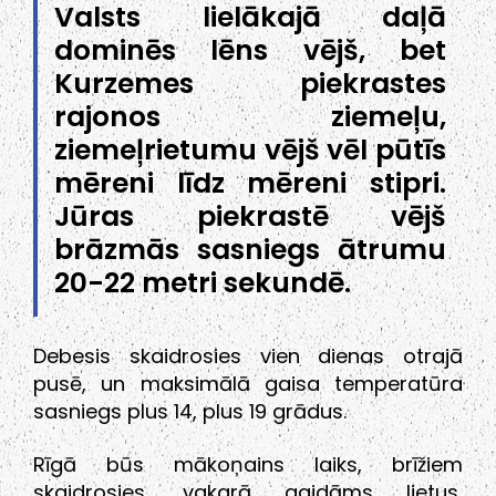
Valsts lielākajā daļā
dominēs lēns vējš, bet
Kurzemes piekrastes
rajonos ziemeļu,
ziemeļrietumu vējš vēl pūtīs
mēreni līdz mēreni stipri.
Jūras piekrastē vējš
brāzmās sasniegs ātrumu
20-22 metri sekundē.
Debesis skaidrosies vien dienas otrajā
pusē, un maksimālā gaisa temperatūra
sasniegs plus 14, plus 19 grādus.
Rīgā būs mākoņains laiks, brīžiem
skaidrosies, vakarā gaidāms lietus,