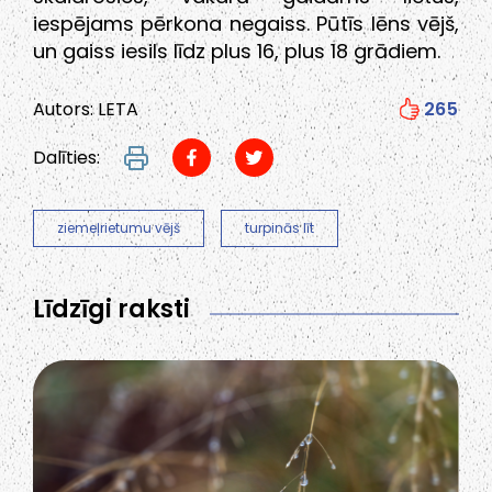
iespējams pērkona negaiss. Pūtīs lēns vējš,
un gaiss iesils līdz plus 16, plus 18 grādiem.
Autors: LETA
265
Dalīties:
ziemeļrietumu vējš
turpinās līt
Līdzīgi raksti