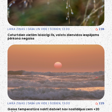
LAIKA ZIŅAS
|
DABA UN VIDE
| ŠODIEN, 13:30
236
Ceturtdien vietām īslaicīgi līs, valsts dienvidos iespējams
pērkona negaiss
LAIKA ZIŅAS
|
DABA UN VIDE
| ŠODIEN, 13:00
225
Gaisa temperatūra naktī dažviet nav noslīdējusi zem +20