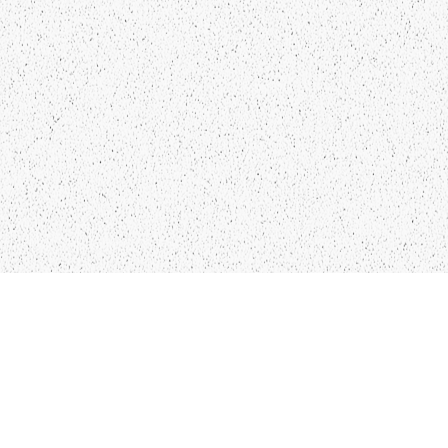
LIEPĀJA,LV-3401, LATVIJA
KONTAKTI
INFO@PAPUCIS.LV