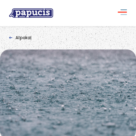
Atpakaļ