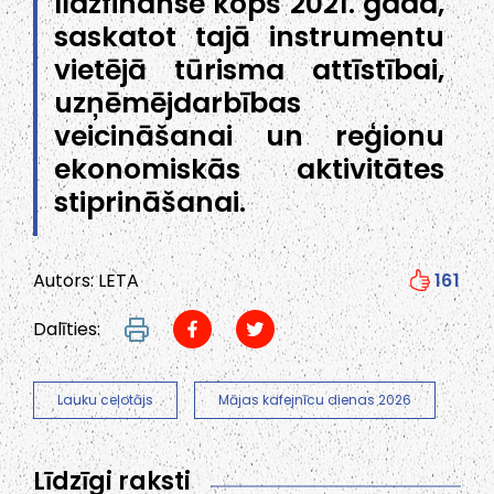
līdzfinansē kopš 2021. gada,
saskatot tajā instrumentu
vietējā tūrisma attīstībai,
uzņēmējdarbības
veicināšanai un reģionu
ekonomiskās aktivitātes
stiprināšanai.
Autors: LETA
161
Dalīties:
Lauku ceļotājs
Mājas kafejnīcu dienas 2026
Līdzīgi raksti