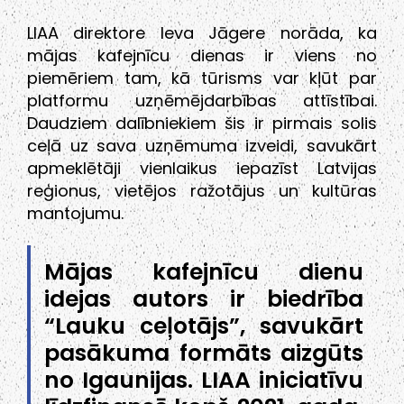
LIAA direktore Ieva Jāgere norāda, ka
mājas kafejnīcu dienas ir viens no
piemēriem tam, kā tūrisms var kļūt par
platformu uzņēmējdarbības attīstībai.
Daudziem dalībniekiem šis ir pirmais solis
ceļā uz sava uzņēmuma izveidi, savukārt
apmeklētāji vienlaikus iepazīst Latvijas
reģionus, vietējos ražotājus un kultūras
mantojumu.
Mājas kafejnīcu dienu
idejas autors ir biedrība
“Lauku ceļotājs”, savukārt
pasākuma formāts aizgūts
no Igaunijas. LIAA iniciatīvu