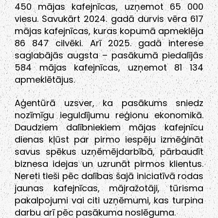
450 mājas kafejnīcas, uzņemot 65 000
viesu. Savukārt 2024. gadā durvis vēra 617
mājas kafejnīcas, kuras kopumā apmeklēja
86 847 cilvēki. Arī 2025. gadā interese
saglabājās augsta – pasākumā piedalījās
584 mājas kafejnīcas, uzņemot 81 134
apmeklētājus.
Aģentūrā uzsver, ka pasākums sniedz
nozīmīgu ieguldījumu reģionu ekonomikā.
Daudziem dalībniekiem mājas kafejnīcu
dienas kļūst par pirmo iespēju izmēģināt
savus spēkus uzņēmējdarbībā, pārbaudīt
biznesa idejas un uzrunāt pirmos klientus.
Nereti tieši pēc dalības šajā iniciatīvā rodas
jaunas kafejnīcas, mājražotāji, tūrisma
pakalpojumi vai citi uzņēmumi, kas turpina
darbu arī pēc pasākuma noslēguma.