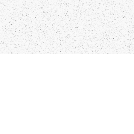
LIEPĀJA,LV-3401, LATVIJA
KONTAKTI
INFO@PAPUCIS.LV
28 555 801
SEKO MUMS
FACEBOOK
INSTAGRAM