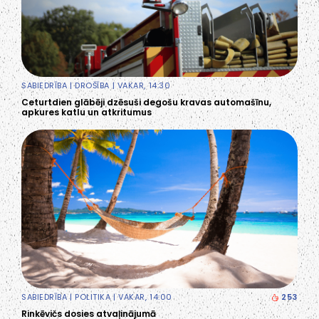
SABIEDRĪBA
|
DROŠĪBA
| VAKAR, 14:30
Ceturtdien glābēji dzēsuši degošu kravas automašīnu,
apkures katlu un atkritumus
SABIEDRĪBA
|
POLITIKA
| VAKAR, 14:00
253
Rinkēvičs dosies atvaļinājumā