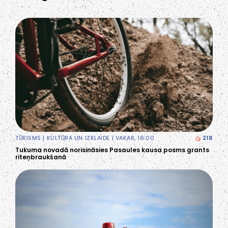
TŪRISMS
|
KULTŪRA UN IZKLAIDE
| VAKAR, 16:00
218
Tukuma novadā norisināsies Pasaules kausa posms grants
riteņbraukšanā