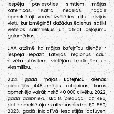
iespēja paviesoties simtiem mājas
kafejnīcās. Katrā nedēļas nogalē
apmeklētāji varēs izvēlēties citu Latvijas
vietu, kur izmēģināt dažādus ēdienus, satikt
vietējos saimniekus un atklāt ceļojumu
galamērķus.
LIAA atzīmē, ka mājas kafejnīcu dienās ir
iespēja iepazīt Latvijas reģionus caur
cilvēku stāstiem, vietējām tradīcijām un
viesmīlību.
2021. gadā mājas kafejnīcu dienās
piedalījās 448 mājas kafejnīcas, kuras
apmeklēja vairāk nekā 40 000 cilvēku, 2022.
gadā dalībnieku skaits pieauga līdz 496,
bet apmeklētāju skaits sasniedza 60 650,
2023. gadā iniciatīvā iesaistījās aptuveni