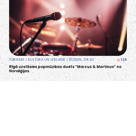
TŪRISMS
|
KULTŪRA UN IZKLAIDE
| ŠODIEN, 08:20
126
Rīgā uzstāsies popmūzikas duets “Marcus & Martinus” no
Norvēģijas
LIEPĀJA,LV-3401, LATVIJA