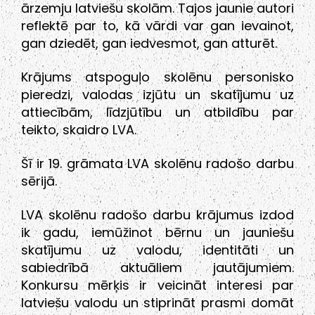
ārzemju latviešu skolām. Tajos jaunie autori
reflektē par to, kā vārdi var gan ievainot,
gan dziedēt, gan iedvesmot, gan atturēt.
Krājums atspoguļo skolēnu personisko
pieredzi, valodas izjūtu un skatījumu uz
attiecībām, līdzjūtību un atbildību par
teikto, skaidro LVA.
Šī ir 19. grāmata LVA skolēnu radošo darbu
sērijā.
LVA skolēnu radošo darbu krājumus izdod
ik gadu, iemūžinot bērnu un jauniešu
skatījumu uz valodu, identitāti un
sabiedrībā aktuāliem jautājumiem.
Konkursu mērķis ir veicināt interesi par
latviešu valodu un stiprināt prasmi domāt