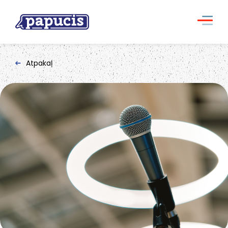
Atpakaļ