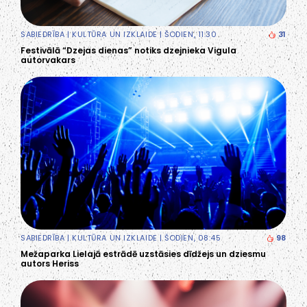
SABIEDRĪBA
|
KULTŪRA UN IZKLAIDE
| ŠODIEN, 11:30
31
Festivālā “Dzejas dienas” notiks dzejnieka Vigula
autorvakars
SABIEDRĪBA
|
KULTŪRA UN IZKLAIDE
| ŠODIEN, 08:45
98
Mežaparka Lielajā estrādē uzstāsies dīdžejs un dziesmu
autors Heriss