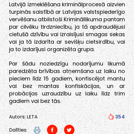
Latvijā izmeklēšana kriminālprocesā aizvien
turpinās saistībā ar Latvijas valstspiederīgo
vervēšanu atbilstoši Krimināllikuma pantam
par cilvēku tirdzniecību, ja tā apdraudējusi
cietušā dzīvību vai izraisījusi smagas sekas
vai ja tā izdarīta ar sevišķu cietsirdību, vai
ja to izdarījusi organizēta grupa.
Par šādu noziedzīgu nodarījumu likumā
paredzēta brīvības atņemšana uz laiku no
pieciem līdz 15 gadiem, konfiscējot mantu
vai bez mantas konfiskācijas, un ar
probācijas uzraudzību uz laiku līdz trim
gadiem vai bez tās.
Autors: LETA
354
Dalīties: