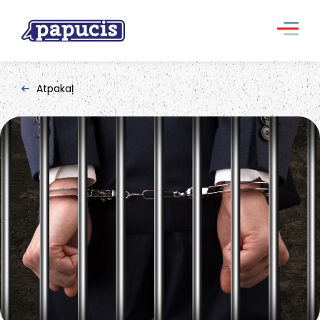
Atpakaļ