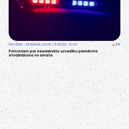
DROŠĪBA
|
KRIMINĀLZIŅAS
| ŠODIEN, 12:00
211
Policistiem par neadekvātu uzvedību piemērota
atvaļināšana no amata