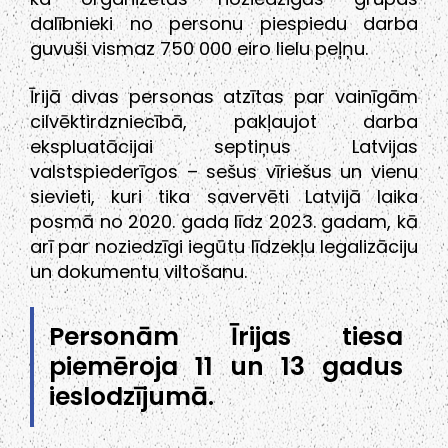
dalībnieki no personu piespiedu darba
guvuši vismaz 750 000 eiro lielu peļņu.
Īrijā divas personas atzītas par vainīgām
cilvēktirdzniecībā, pakļaujot darba
ekspluatācijai septiņus Latvijas
valstspiederīgos – sešus vīriešus un vienu
sievieti, kuri tika savervēti Latvijā laika
posmā no 2020. gada līdz 2023. gadam, kā
arī par noziedzīgi iegūtu līdzekļu legalizāciju
un dokumentu viltošanu.
Personām Īrijas tiesa
piemēroja 11 un 13 gadus
ieslodzījumā.