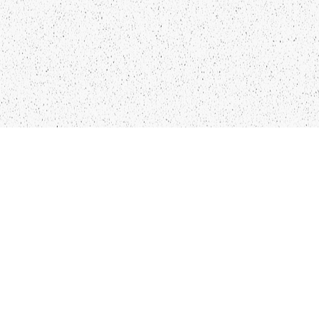
LIEPĀJA,LV-3401, LATVIJA
KONTAKTI
INFO@PAPUCIS.LV
28 555 801
SEKO MUMS
FACEBOOK
INSTAGRAM