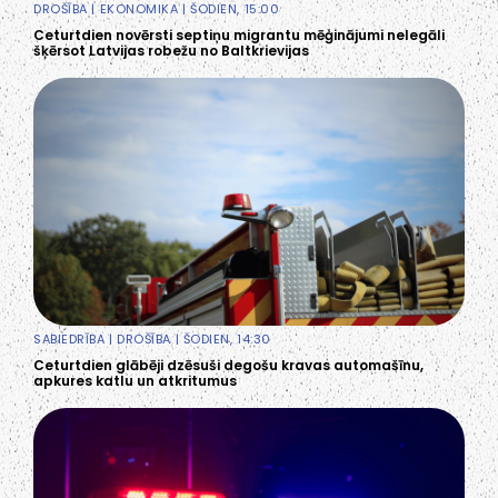
DROŠĪBA
|
EKONOMIKA
| ŠODIEN, 15:00
Ceturtdien novērsti septiņu migrantu mēģinājumi nelegāli
šķērsot Latvijas robežu no Baltkrievijas
SABIEDRĪBA
|
DROŠĪBA
| ŠODIEN, 14:30
Ceturtdien glābēji dzēsuši degošu kravas automašīnu,
apkures katlu un atkritumus