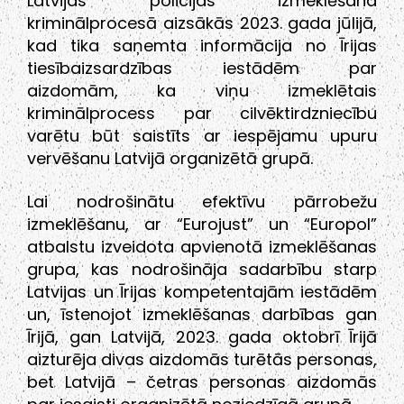
Latvijas policijas izmeklēšana
kriminālprocesā aizsākās 2023. gada jūlijā,
kad tika saņemta informācija no Īrijas
tiesībaizsardzības iestādēm par
aizdomām, ka viņu izmeklētais
kriminālprocess par cilvēktirdzniecību
varētu būt saistīts ar iespējamu upuru
vervēšanu Latvijā organizētā grupā.
Lai nodrošinātu efektīvu pārrobežu
izmeklēšanu, ar “Eurojust” un “Europol”
atbalstu izveidota apvienotā izmeklēšanas
grupa, kas nodrošināja sadarbību starp
Latvijas un Īrijas kompetentajām iestādēm
un, īstenojot izmeklēšanas darbības gan
Īrijā, gan Latvijā, 2023. gada oktobrī Īrijā
aizturēja divas aizdomās turētās personas,
bet Latvijā – četras personas aizdomās