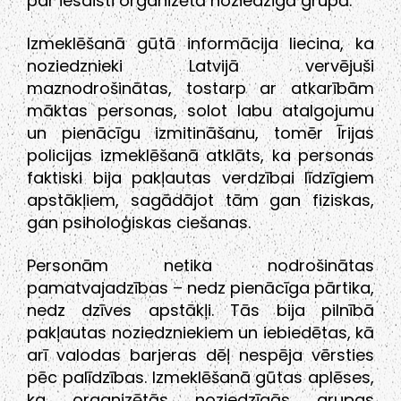
par iesaisti organizētā noziedzīgā grupā.
Izmeklēšanā gūtā informācija liecina, ka
noziedznieki Latvijā vervējuši
maznodrošinātas, tostarp ar atkarībām
māktas personas, solot labu atalgojumu
un pienācīgu izmitināšanu, tomēr Īrijas
policijas izmeklēšanā atklāts, ka personas
faktiski bija pakļautas verdzībai līdzīgiem
apstākļiem, sagādājot tām gan fiziskas,
gan psiholoģiskas ciešanas.
Personām netika nodrošinātas
pamatvajadzības – nedz pienācīga pārtika,
nedz dzīves apstākļi. Tās bija pilnībā
pakļautas noziedzniekiem un iebiedētas, kā
arī valodas barjeras dēļ nespēja vērsties
pēc palīdzības. Izmeklēšanā gūtas aplēses,
ka organizētās noziedzīgās grupas