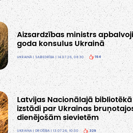
Aizsardzības ministrs apbalvoji
goda konsulus Ukrainā
164
UKRAINA
|
SABIEDRĪBA
| 14.07.26, 08:30
Latvijas Nacionālajā bibliotēkā
izstādi par Ukrainas bruņotajo
dienējošām sievietēm
329
UKRAINA
|
DROŠĪBA
| 13.07.26, 10:30