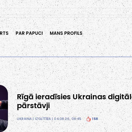
RTS
PAR PAPUCI
MANS PROFILS
Rīgā ieradīsies Ukrainas digitā
pārstāvji
158
UKRAINA
|
IZGLĪTĪBA
| 04.08.26, 08:45