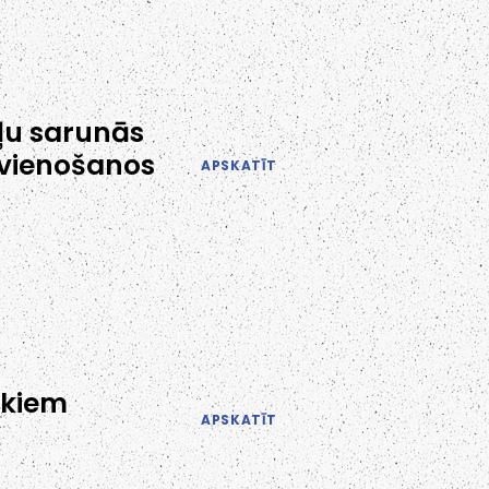
ļu sarunās
evienošanos
APSKATĪT
ākiem
APSKATĪT