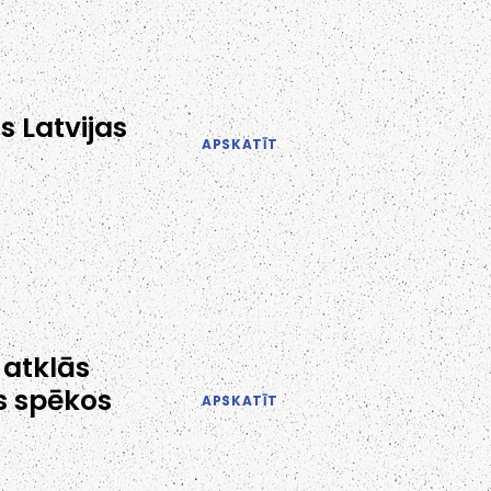
s Latvijas
APSKATĪT
 atklās
s spēkos
APSKATĪT