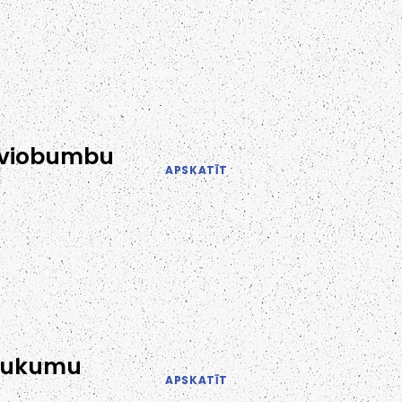
 aviobumbu
APSKATĪT
brukumu
APSKATĪT