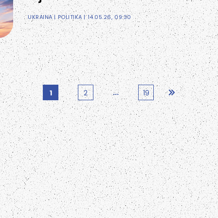
UKRAINA
|
POLITIKA
| 14.05.26, 09:30
...
1
2
19