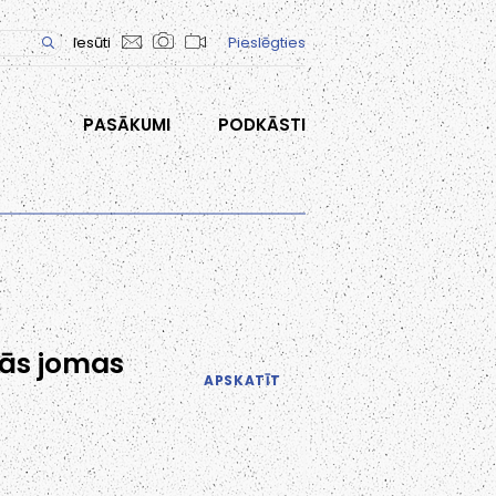
Iesūti
Pieslēgties
PASĀKUMI
PODKĀSTI
lās jomas
APSKATĪT