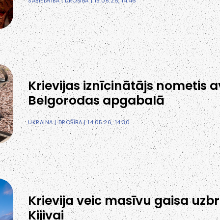
SABIEDRĪBA
|
DROŠĪBA
| 15.05.26, 14:46
Krievijas iznīcinātājs nometis
Belgorodas apgabalā
UKRAINA
|
DROŠĪBA
| 14.05.26, 14:30
Krievija veic masīvu gaisa uz
Kijivai