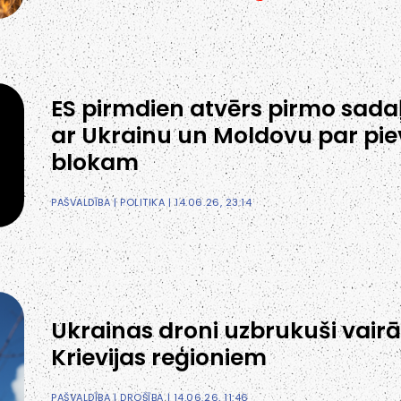
ES pirmdien atvērs pirmo sada
ar Ukrainu un Moldovu par pi
blokam
PAŠVALDĪBA
|
POLITIKA
| 14.06.26, 23:14
Ukrainas droni uzbrukuši vair
Krievijas reģioniem
PAŠVALDĪBA
|
DROŠĪBA
| 14.06.26, 11:46