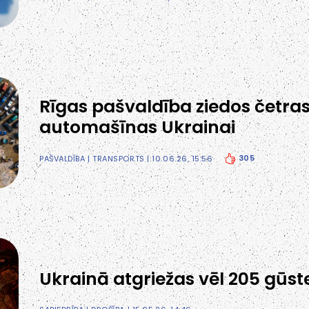
Rīgas pašvaldība ziedos četra
automašīnas Ukrainai
305
PAŠVALDĪBA
|
TRANSPORTS
| 10.06.26, 15:56
Ukrainā atgriežas vēl 205 gūst