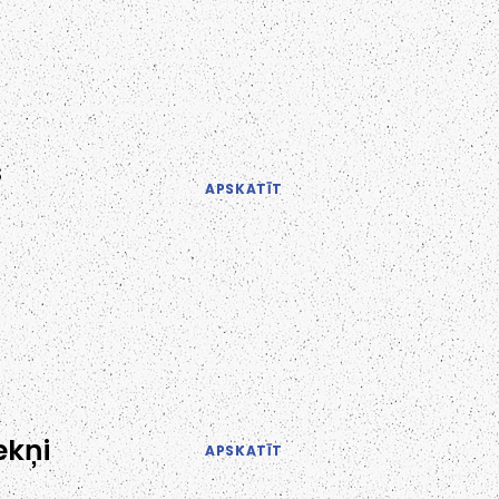
s
APSKATĪT
ekņi
APSKATĪT