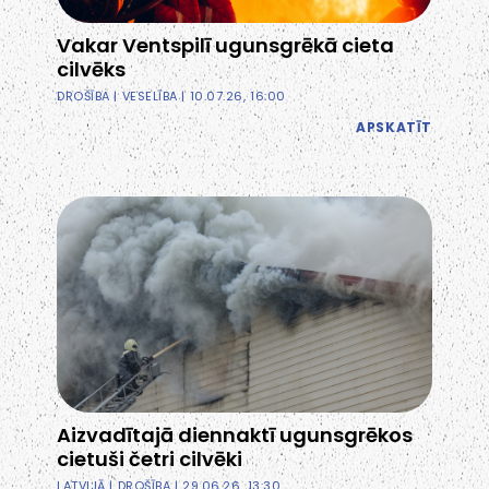
Vakar Ventspilī ugunsgrēkā cieta
cilvēks
DROŠĪBA
|
VESELĪBA
| 10.07.26, 16:00
APSKATĪT
Aizvadītajā diennaktī ugunsgrēkos
cietuši četri cilvēki
LATVIJĀ
|
DROŠĪBA
| 29.06.26, 13:30