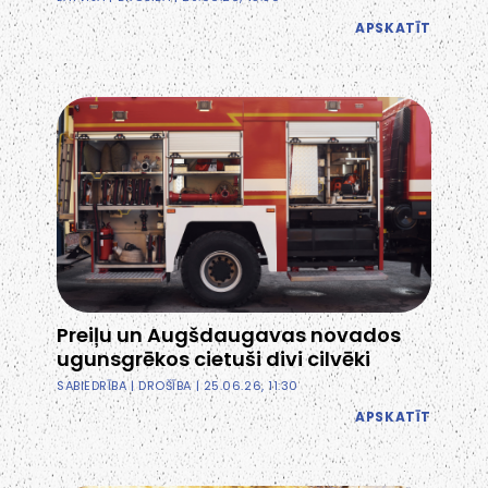
APSKATĪT
Preiļu un Augšdaugavas novados
ugunsgrēkos cietuši divi cilvēki
SABIEDRĪBA
|
DROŠĪBA
| 25.06.26, 11:30
APSKATĪT