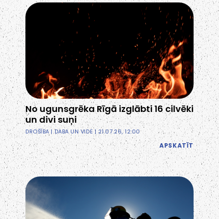
No ugunsgrēka Rīgā izglābti 16 cilvēki
un divi suņi
DROŠĪBA
|
DABA UN VIDE
| 21.07.26, 12:00
APSKATĪT