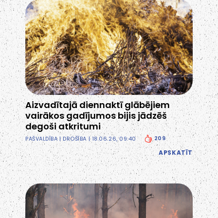
Aizvadītajā diennaktī glābējiem
vairākos gadījumos bijis jādzēš
degoši atkritumi
209
PAŠVALDĪBA
|
DROŠĪBA
| 18.06.26, 09:40
APSKATĪT