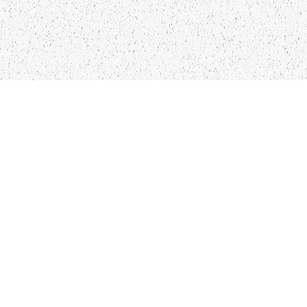
LIEPĀJA,LV-3401, LATVIJA
KONTAKTI
INFO@PAPUCIS.LV
28 555 801
SEKO MUMS
FACEBOOK
INSTAGRAM
TWITTER
TIKTOK