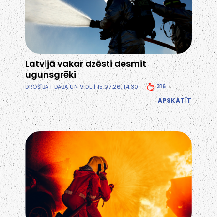
Latvijā vakar dzēsti desmit
ugunsgrēki
316
DROŠĪBA
|
DABA UN VIDE
| 15.07.26, 14:30
APSKATĪT