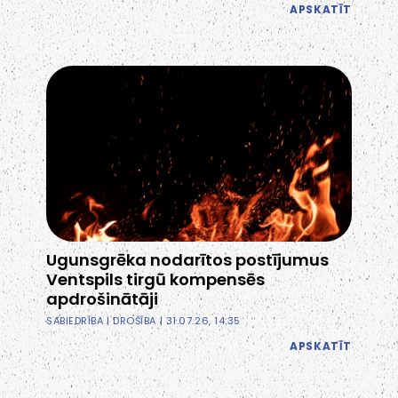
APSKATĪT
Ugunsgrēka nodarītos postījumus
Ventspils tirgū kompensēs
apdrošinātāji
SABIEDRĪBA
|
DROŠĪBA
| 31.07.26, 14:35
APSKATĪT