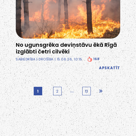
No ugunsgrēka deviņstāvu ēkā Rīgā
izglābti četri cilvēki
168
SABIEDRĪBA
|
DROŠĪBA
| 15.06.26, 10:15
APSKATĪT
...
1
2
13