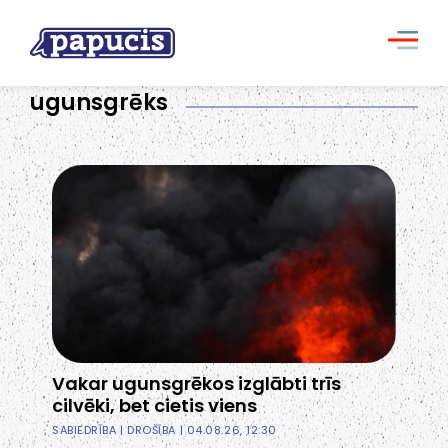
ugunsgrēks
Vakar ugunsgrēkos izglābti trīs
cilvēki, bet cietis viens
SABIEDRĪBA
|
DROŠĪBA
| 04.08.26, 12:30