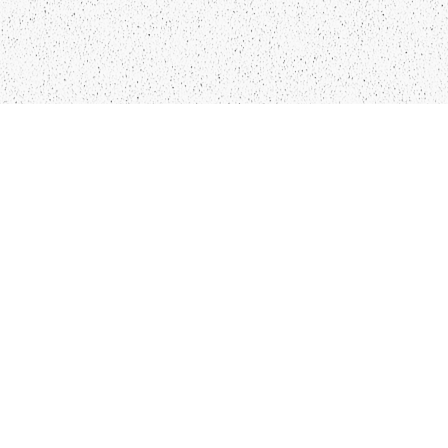
LIEPĀJA,LV-3401, LATVIJA
KONTAKTI
INFO@PAPUCIS.LV
28 555 801
SEKO MUMS
FACEBOOK
INSTAGRAM
TWITTER
TIKTOK