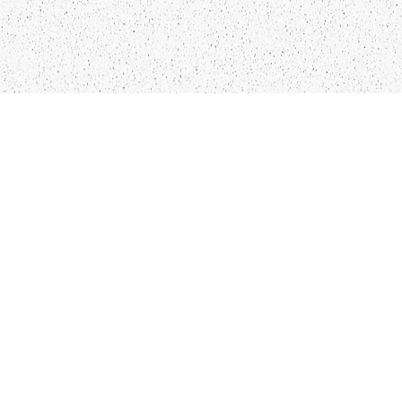
LIEPĀJA,LV-3401, LATVIJA
KONTAKTI
INFO@PAPUCIS.LV
28 555 801
SEKO MUMS
FACEBOOK
INSTAGRAM
TWITTER
TIKTOK