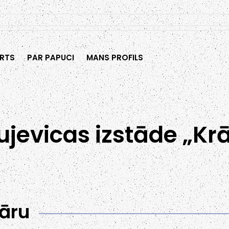
RTS
PAR PAPUCI
MANS PROFILS
ujevicas izstāde „Kr
āru