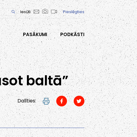
Iesūti
Pieslēgties
PASĀKUMI
PODKĀSTI
āsot baltā”
Dalīties: