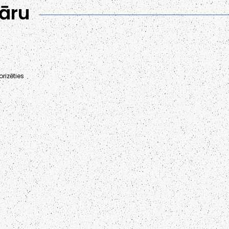
āru
rizēties