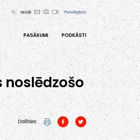
Iesūti
Pieslēgties
PASĀKUMI
PODKĀSTI
s noslēdzošo
!
Dalīties: