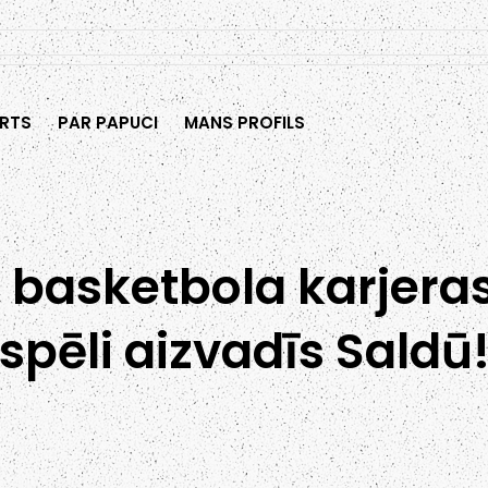
RTS
PAR PAPUCI
MANS PROFILS
 basketbola karjera
spēli aizvadīs Saldū