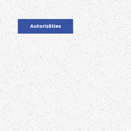
Autorizēties