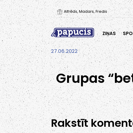
Alfrēds, Madars, Fredis
ZIŅAS
SPO
27.06.2022
Grupas “bet
Rakstīt koment