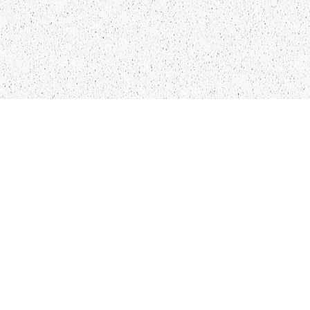
LIEPĀJA,LV-3401, LATVIJA
KONTAKTI
INFO@PAPUCIS.LV
28 555 801
SEKO MUMS
FACEBOOK
INSTAGRAM
TWITTER