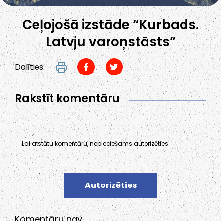
Ceļojošā izstāde “Kurbads.
Latvju varoņstāsts”
Dalīties:
Rakstīt komentāru
Lai atstātu komentāru, nepieciešams autorizēties
Autorizēties
Komentāru nav.