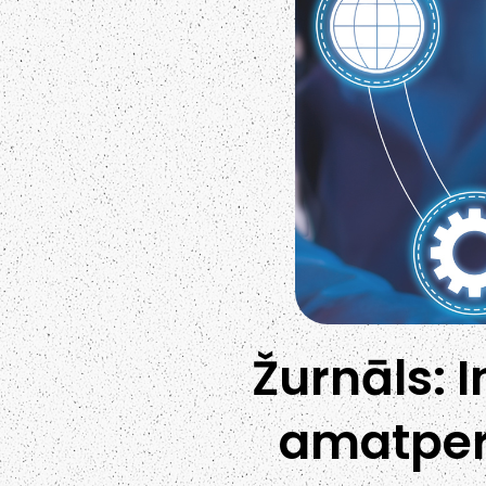
Žurnāls: 
amatpers