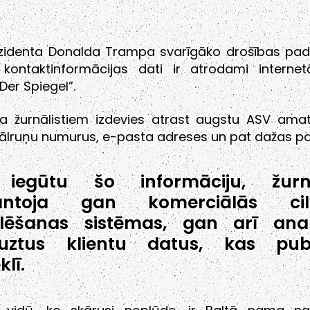
zidenta Donalda Trampa svarīgāko drošības pa
e kontaktinformācijas dati ir atrodami internet
Der Spiegel”.
a žurnālistiem izdevies atrast augstu ASV ama
ālruņu numurus, e-pasta adreses un pat dažas pa
 iegūtu šo informāciju, žurnāl
antoja gan komerciālās cil
lēšanas sistēmas, gan arī anal
auztus klientu datus, kas publ
klī.