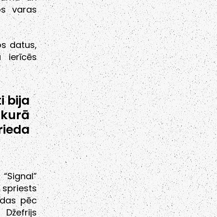
os varas
os datus,
 ierīcēs
i bija
 kurā
ieda
 “Signal”
spriests
ūdas pēc
 Džefrijs