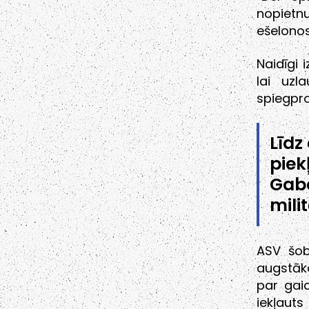
nopietn
ešelonos
Naidīgi 
lai uzl
spiegpr
Līdz
piek
Gab
mili
ASV šobr
augstāk
par gai
iekļauts