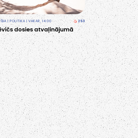
RĪBA
|
POLITIKA
| VAKAR, 14:00
253
ēvičs dosies atvaļinājumā