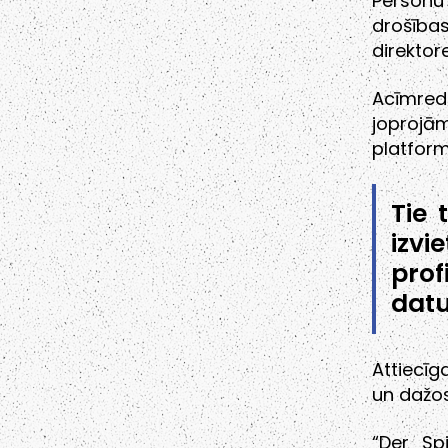
Personu
drošība
direktor
Acīmred
joprojām
platform
Tie 
izv
prof
datu
Attiecīg
un dažos
“Der Sp