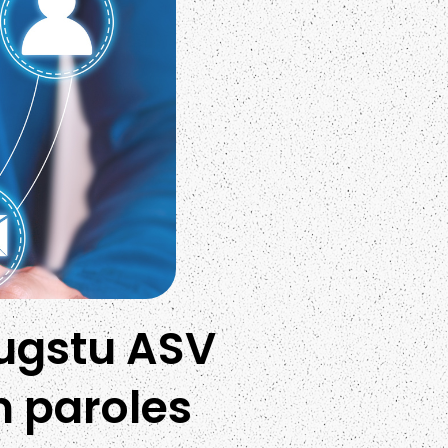
augstu ASV
n paroles