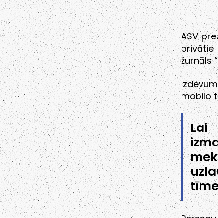
ASV pre
privāti
žurnāls “
Izdevum
mobilo t
Lai
izm
mek
uzl
tīme