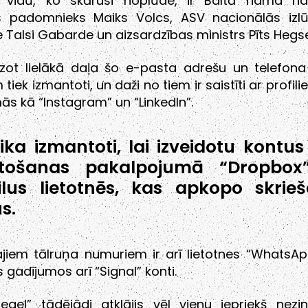
 vidū, ko skārusi noplūde, ir Baltā nama na
s padomnieks Maiks Volcs, ASV nacionālās izl
e Talsi Gabarde un aizsardzības ministrs Pīts Hegse
zot lielākā daļa šo e-pasta adrešu un telefon
 tiek izmantoti, un daži no tiem ir saistīti ar profil
ās kā “Instagram” un “LinkedIn”.
tika izmantoti, lai izveidotu kontus 
ietošanas pakalpojumā “Dropbox
ilus lietotnēs, kas apkopo skrie
s.
ajiem tālruņa numuriem ir arī lietotnes “WhatsApp
 gadījumos arī “Signal” konti.
iegel” tādējādi atklājis vēl vienu iepriekš nez