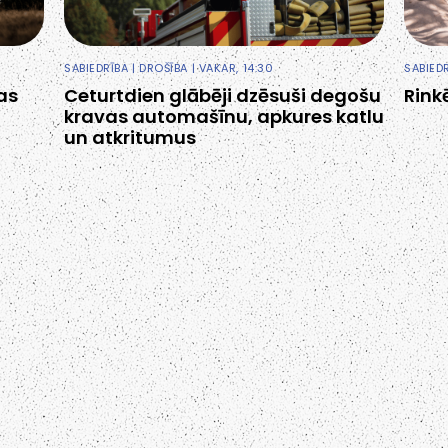
SABIEDRĪBA
|
DROŠĪBA
| VAKAR, 14:30
SABIED
as
Ceturtdien glābēji dzēsuši degošu
Rink
kravas automašīnu, apkures katlu
un atkritumus