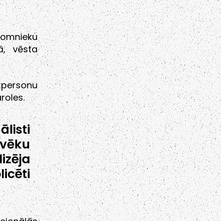
domnieku
ā, vēsta
tpersonu
roles.
isti
vēku
izēja
icēti