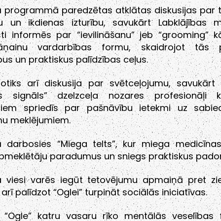
ā programmā paredzētas atklātas diskusijas par 
u un ikdienas izturību, savukārt Labklājības mi
sti informēs par “ievilināšanu” jeb “grooming” k
āņainu vardarbības formu, skaidrojot tās 
pus un praktiskus palīdzības ceļus.
otiks arī diskusija par svētceļojumu, savukārt d
is signāls” dzelzceļa nozares profesionāļi
giem spriedīs par pašnāvību ietekmi uz sabie
umu meklējumiem.
lā darbosies “Miega telts”, kur miega medicīnas 
apmeklētāju paradumus un sniegs praktiskus pad
la viesi varēs iegūt tetovējumu apmaiņā pret zi
arī palīdzot “Oglei” turpināt sociālās iniciatīvas.
a “Ogle” katru vasaru rīko mentālās veselības fe