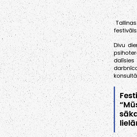
Tallinas 
festivāls
Divu di
psihoter
dalīsie
darbnīc
konsultā
Fest
“Mūs
sāka
liel