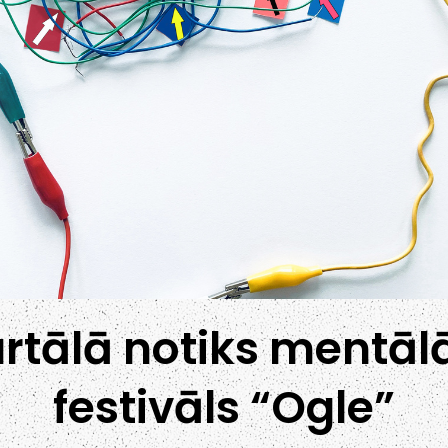
artālā notiks mentāl
festivāls “Ogle”