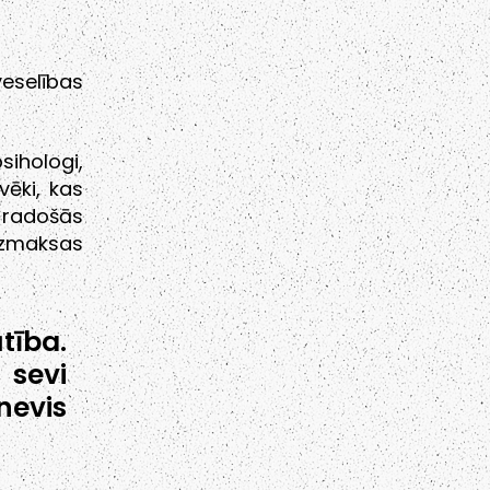
 veselības
ihologi,
vēki, kas
 radošās
ezmaksas
tība.
 sevi
nevis