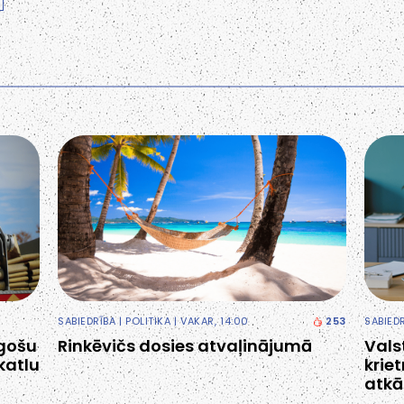
SABIEDRĪBA
|
POLITIKA
| VAKAR, 14:00
253
SABIED
egošu
Rinkēvičs dosies atvaļinājumā
Vals
katlu
krie
atkā