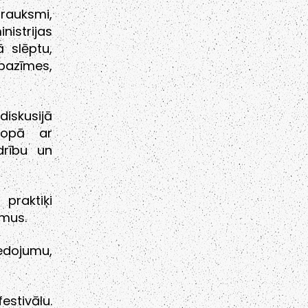
trauksmi,
nistrijas
ā slēptu,
pazīmes,
iskusijā
 kopā ar
drību un
praktiķi
omus.
edojumu,
stivālu.