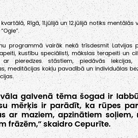
kvartālā, Rīgā, 11.jūlijā un 12.jūlijā notiks mentālās
 “Ogle”.
enu programmā vairāk nekā trīsdesmit Latvijas ps
apeiti, kustību speciālisti, mākslas terapeiti un cil
s ar pieredzes stāstiem, piedāvās lekcijas,
as, meditācijas kokļu pavadībā un individuālas b
cijas.
ivāla galvenā tēma šogad ir labbū
u mērķis ir parādīt, ka rūpes par
s ar maziem, apzinātiem soļiem, 
ām frāzēm,” skaidro Cepurīte.