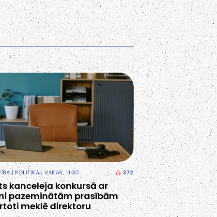
RĪBA
|
POLITIKA
| VAKAR, 11:30
372
ts kanceleja konkursā ar
tni pazeminātām prasībām
rtoti meklē direktoru