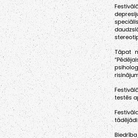
Festivāl
depresij
speciāli
daudzsl
stereoti
Tāpat n
“Pēdēja
psiholo
risināj
Festivā
testēs 
Festivā
tādējādi 
Biedrīb