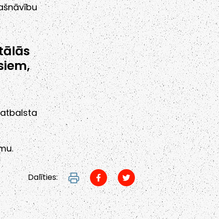
ašnāvību
ālās
iem,
tbalsta
umu.
Dalīties: