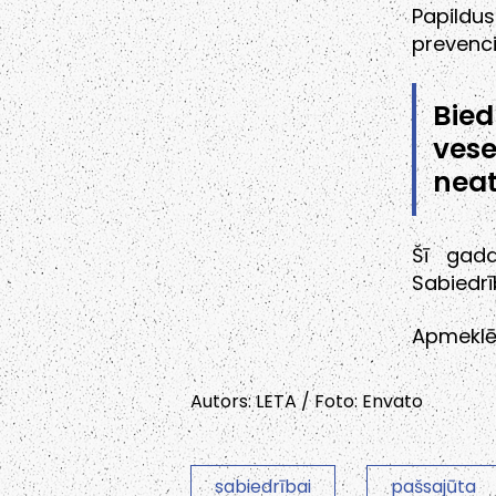
Papildu
prevencij
Bie
ves
neat
Šī gad
Sabiedrī
Apmeklēt
Autors: LETA / Foto: Envato
sabiedrībai
pašsajūta