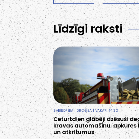
Līdzīgi raksti
SABIEDRĪBA
|
DROŠĪBA
| VAKAR, 14:30
Ceturtdien glābēji dzēsuši d
kravas automašīnu, apkures 
un atkritumus