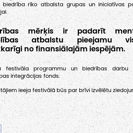
s biedrība rīko atbalsta grupas un iniciatīvas p
ai.
drības mērķis ir padarīt ment
elības atbalstu pieejamu vis
karīgi no finansiālajām iespējām.
a festivāla programmu un biedrības darbu a
bas integrācijas fonds.
ājiem ieeja festivālā būs par brīvi izvēlētu ziedoj