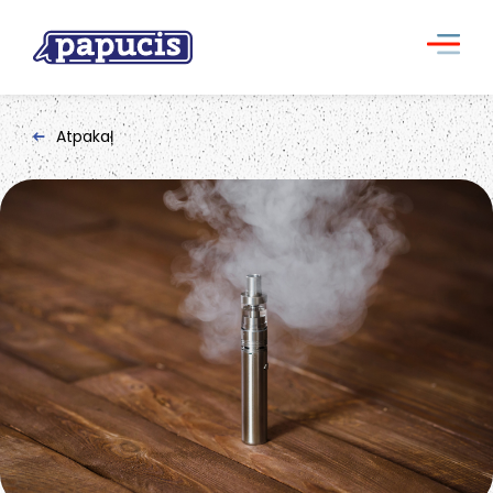
Atpakaļ