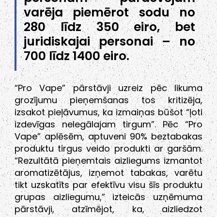
varēja piemērot sodu no
280 līdz 350 eiro, bet
juridiskajai personai – no
700 līdz 1400 eiro.
“Pro Vape” pārstāvji uzreiz pēc likuma
grozījumu pieņemšanas tos kritizēja,
izsakot pieļāvumus, ka izmaiņas būšot “ļoti
izdevīgas nelegālajam tirgum”. Pēc “Pro
Vape” aplēsēm, aptuveni 90% beztabakas
produktu tirgus veido produkti ar garšām.
“Rezultātā pieņemtais aizliegums izmantot
aromatizētājus, izņemot tabakas, varētu
tikt uzskatīts par efektīvu visu šīs produktu
grupas aizliegumu,” izteicās uzņēmuma
pārstāvji, atzīmējot, ka, aizliedzot