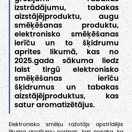
izstrādājumu, tabakas
aizstājējproduktu, augu
smēķēšanas produktu,
elektronisko smēķēšanas
ierīču un to šķidrumu
aprites likumā, kas no
2025.gada sākuma liedz
laist tirgū elektronisko
smēķēšanas ierīču
šķidrumus un tabakas
aizstājējproduktus, kas
satur aromatizētājus.
Elektronisko smēķu ražotājs apstrīdējis
likuma grozījumu normas, kas nosaka, ka