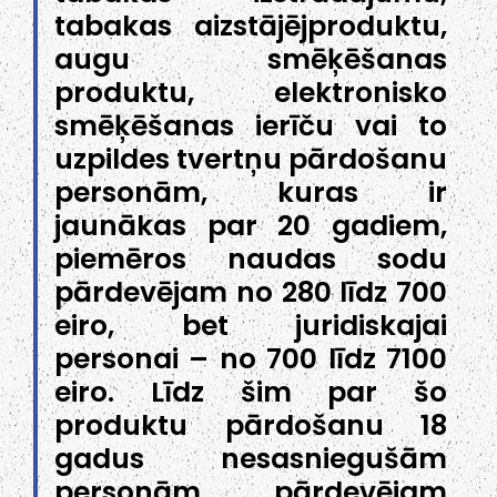
tabakas aizstājējproduktu,
augu smēķēšanas
produktu, elektronisko
smēķēšanas ierīču vai to
uzpildes tvertņu pārdošanu
personām, kuras ir
jaunākas par 20 gadiem,
piemēros naudas sodu
pārdevējam no 280 līdz 700
eiro, bet juridiskajai
personai – no 700 līdz 7100
eiro. Līdz šim par šo
produktu pārdošanu 18
gadus nesasniegušām
personām pārdevējam