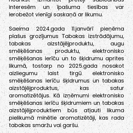
interesēm un īpašuma tiesības var
ierobežot vienīgi saskaņā ar likumu.
Saeima 2024.gada 11.janvārī pieņēma
plašus grozījumus Tabakas izstrādājumu,
tabakas aizstājējproduktu, augu
smēķēšanas produktu, elektronisko
smēķēšanas ierīču un to šķidrumu aprites
likumā, tostarp no 2025.gada nosakot
aizliegumu laist tirgū elektronisko
smēķēšanas ierīču šķidrumus un tabakas
aizstājējproduktus, kas satur
aromatizētājus. Kā izņēmumi elektronisko
smēķēšanas ierīču šķidrumiem un tabakas
aizstājējproduktiem būs atļauti likuma
pielikumā minētie aromatizētāji, kas rada
tabakas smaržu vai garšu.