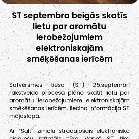
ST septembra beigās skatīs
lietu par aromātu
ierobežojumiem
elektroniskajām
smēķēšanas ierīcēm
Satversmes tiesa (ST) 25.septembrī
rakstveida procesā plāno skatīt lietu par
aromātu ierobežojumiem elektroniskajām
smēķēšanas ierīcēm, liecina informācija ST
mājaslapā.
Ar “Salt” zīmolu strādājošais elektronisko
cigarešu ražotājs “Pro Vape” ST tika