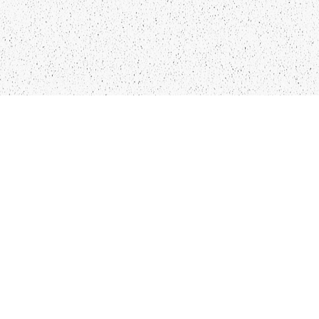
LIEPĀJA,LV-3401, LATVIJA
KONTAKTI
INFO@PAPUCIS.LV
28 555 801
SEKO MUMS
FACEBOOK
INSTAGRAM
TWITTER