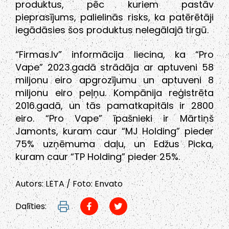
produktus, pēc kuriem pastāv
pieprasījums, palielinās risks, ka patērētāji
iegādāsies šos produktus nelegālajā tirgū.
“Firmas.lv” informācija liecina, ka “Pro
Vape” 2023.gadā strādāja ar aptuveni 58
miljonu eiro apgrozījumu un aptuveni 8
miljonu eiro peļņu. Kompānija reģistrēta
2016.gadā, un tās pamatkapitāls ir 2800
eiro. “Pro Vape” īpašnieki ir Mārtiņš
Jamonts, kuram caur “MJ Holding” pieder
75% uzņēmuma daļu, un Edžus Picka,
kuram caur “TP Holding” pieder 25%.
Autors: LETA / Foto: Envato
Dalīties: