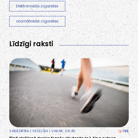
Elektroniskās cigaretes
aromātiskās cigaretes
Līdzīgi raksti
SABIEDRĪBA
|
VESELĪBA
| VAKAR, 08:45
165