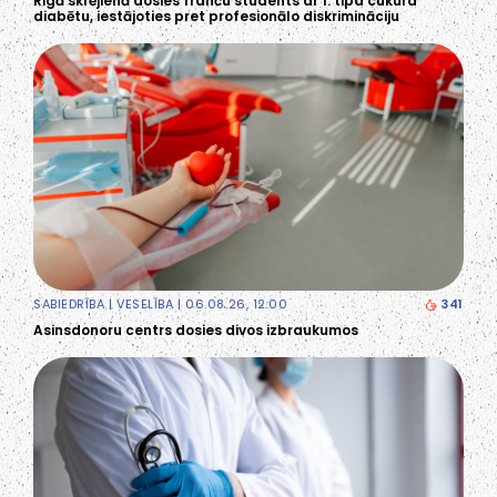
Rīgā skrējienā dosies franču students ar 1. tipa cukura
diabētu, iestājoties pret profesionālo diskrimināciju
SABIEDRĪBA
|
VESELĪBA
| 06.08.26, 12:00
341
Asinsdonoru centrs dosies divos izbraukumos