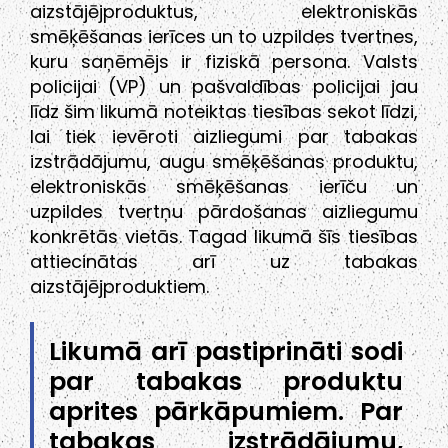
aizstājējproduktus, elektroniskās
smēķēšanas ierīces un to uzpildes tvertnes,
kuru saņēmējs ir fiziskā persona. Valsts
policijai (VP) un pašvaldības policijai jau
līdz šim likumā noteiktas tiesības sekot līdzi,
lai tiek ievēroti aizliegumi par tabakas
izstrādājumu, augu smēķēšanas produktu,
elektroniskās smēķēšanas ierīču un
uzpildes tvertņu pārdošanas aizliegumu
konkrētās vietās. Tagad likumā šīs tiesības
attiecinātas arī uz tabakas
aizstājējproduktiem.
Likumā arī pastiprināti sodi
par tabakas produktu
aprites pārkāpumiem. Par
tabakas izstrādājumu,