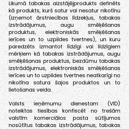
Likumā tabakas aizstājējprodukts definēts
kā produkts, kurš satur vai nesatur nikotīnu
(izņemot ārstniecības līdzekļus, tabakas
izstrādājumus, augu smēķēšanas
produktus, elektroniskās smēķēšanas
ierīces un to uzpildes tvertnes), un kuru
paredzēts izmantot līdzīgi vai līdzīgiem
mērķiem kā tabakas izstrādājumus, augu
smēķēšanas produktus, bezdūmu tabakas
izstrādājumus, elektroniskās smēķēšanas
ierīces un to uzpildes tvertnes neatkarīgi no
nikotīna satura šajos produktos un to
lietošanas veida.
Valsts ieņēmumu dienestam (VID)
noteiktas tiesības konfiscēt no trešām
valstīm komerciālos pasta sūtījumos
nosūtītus tabakas izstrādājumus, tabakas