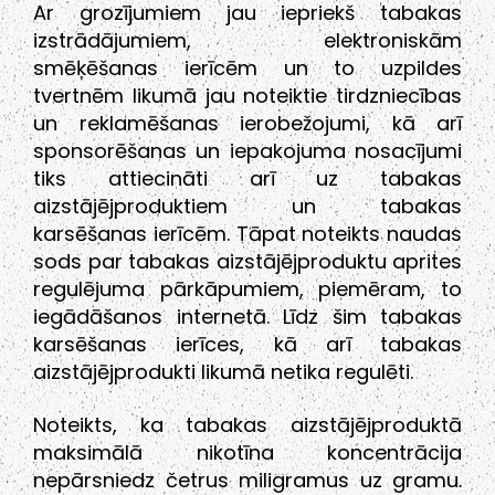
Ar grozījumiem jau iepriekš tabakas
izstrādājumiem, elektroniskām
smēķēšanas ierīcēm un to uzpildes
tvertnēm likumā jau noteiktie tirdzniecības
un reklamēšanas ierobežojumi, kā arī
sponsorēšanas un iepakojuma nosacījumi
tiks attiecināti arī uz tabakas
aizstājējproduktiem un tabakas
karsēšanas ierīcēm. Tāpat noteikts naudas
sods par tabakas aizstājējproduktu aprites
regulējuma pārkāpumiem, piemēram, to
iegādāšanos internetā. Līdz šim tabakas
karsēšanas ierīces, kā arī tabakas
aizstājējprodukti likumā netika regulēti.
Noteikts, ka tabakas aizstājējproduktā
maksimālā nikotīna koncentrācija
nepārsniedz četrus miligramus uz gramu.