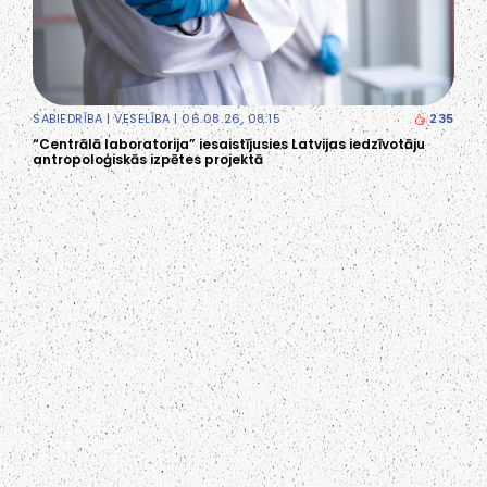
SABIEDRĪBA
|
VESELĪBA
| 06.08.26, 08:15
235
“Centrālā laboratorija” iesaistījusies Latvijas iedzīvotāju
antropoloģiskās izpētes projektā