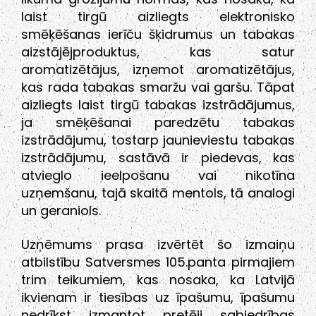
laist tirgū aizliegts elektronisko
smēķēšanas ierīču šķidrumus un tabakas
aizstājējproduktus, kas satur
aromatizētājus, izņemot aromatizētājus,
kas rada tabakas smaržu vai garšu. Tāpat
aizliegts laist tirgū tabakas izstrādājumus,
ja smēķēšanai paredzētu tabakas
izstrādājumu, tostarp jaunieviestu tabakas
izstrādājumu, sastāvā ir piedevas, kas
atvieglo ieelpošanu vai nikotīna
uzņemšanu, tajā skaitā mentols, tā analogi
un geraniols.
Uzņēmums prasa izvērtēt šo izmaiņu
atbilstību Satversmes 105.panta pirmajiem
trim teikumiem, kas nosaka, ka Latvijā
ikvienam ir tiesības uz īpašumu, īpašumu
nedrīkst izmantot pretēji sabiedrības