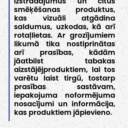
izstrādājumus un citus
smēķēšanas produktus,
kas vizuāli atgādina
saldumus, uzkodas, kā arī
rotaļlietas. Ar grozījumiem
likumā tika nostiprinātas
arī prasības, kādām
jāatbilst tabakas
aizstājējproduktiem, lai tos
varētu laist tirgū, tostarp
prasības sastāvam,
iepakojuma noformējuma
nosacījumi un informācija,
kas produktiem jāpievieno.