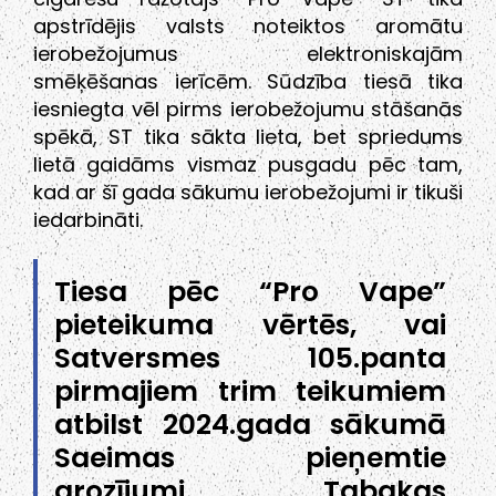
apstrīdējis valsts noteiktos aromātu
ierobežojumus elektroniskajām
smēķēšanas ierīcēm. Sūdzība tiesā tika
iesniegta vēl pirms ierobežojumu stāšanās
spēkā, ST tika sākta lieta, bet spriedums
lietā gaidāms vismaz pusgadu pēc tam,
kad ar šī gada sākumu ierobežojumi ir tikuši
iedarbināti.
Tiesa pēc “Pro Vape”
pieteikuma vērtēs, vai
Satversmes 105.panta
pirmajiem trim teikumiem
atbilst 2024.gada sākumā
Saeimas pieņemtie
grozījumi Tabakas