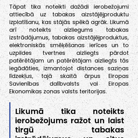
Tāpat tika noteikti dažādi ierobežojumi
attiecībā uz tabakas aizstājējproduktu
izplatīšanu, kas stājās spēkā agrāk. Likumā
arī noteikts aizliegums tabakas
izstrādājumus, tabakas aizstājējproduktus,
elektroniskās smēķēšanas ierīces un to
uzpildes tvertnes aizliegts pārdot
patērētājam un patērētājam aizliegts tās
iegādāties, izmantojot distances saziņas
līdzekļus, tajā skaitā ārpus Eiropas
Savienības dalībvalsts vai Eiropas
Ekonomikas zonas valsts teritorijas.
Likumā tika noteikts
ierobežojums ražot un laist
tirgū tabakas