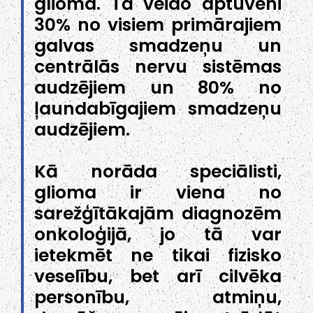
glioma. Tā veido aptuveni
30% no visiem primārajiem
galvas smadzeņu un
centrālās nervu sistēmas
audzējiem un 80% no
ļaundabīgajiem smadzeņu
audzējiem.
Kā norāda speciālisti,
glioma ir viena no
sarežģītākajām diagnozēm
onkoloģijā, jo tā var
ietekmēt ne tikai fizisko
veselību, bet arī cilvēka
personību, atmiņu,