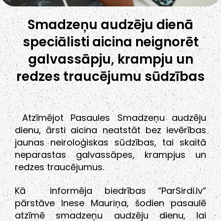
Smadzeņu audzēju dienā
speciālisti aicina neignorēt
galvassāpju, krampju un
redzes traucējumu sūdzības
Atzīmējot Pasaules Smadzeņu audzēju
dienu, ārsti aicina neatstāt bez ievērības
jaunas neiroloģiskas sūdzības, tai skaitā
neparastas galvassāpes, krampjus un
redzes traucējumus.
Kā informēja biedrības “ParSirdi.lv”
pārstāve Inese Mauriņa, šodien pasaulē
atzīmē smadzeņu audzēju dienu, lai