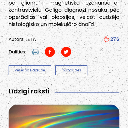
par gliomu ir magnētiskā rezonanse ar
kontrastvielu. Galīgo diagnozi nosaka pēc
operācijas vai biopsijas, veicot audzēja
histoloģisko un molekulāro analīzi.
Autors: LETA
276
Dalīties:
veselības aprūpe
pārbaudes
Līdzīgi raksti