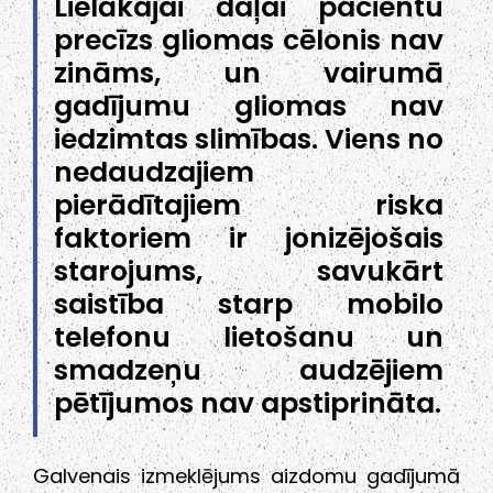
Lielākajai daļai pacientu
precīzs gliomas cēlonis nav
zināms, un vairumā
gadījumu gliomas nav
iedzimtas slimības. Viens no
nedaudzajiem
pierādītajiem riska
faktoriem ir jonizējošais
starojums, savukārt
saistība starp mobilo
telefonu lietošanu un
smadzeņu audzējiem
pētījumos nav apstiprināta.
Galvenais izmeklējums aizdomu gadījumā