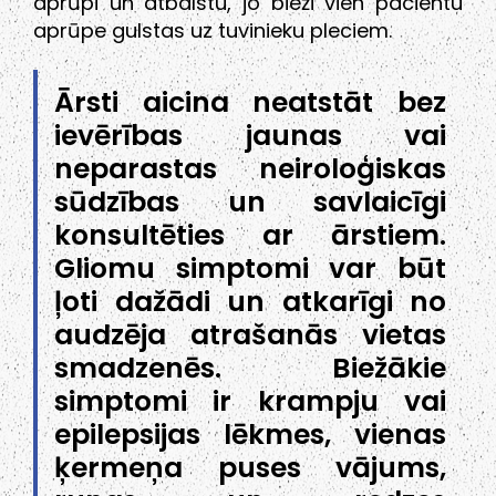
aprūpi un atbalstu, jo bieži vien pacientu
aprūpe gulstas uz tuvinieku pleciem.
Ārsti aicina neatstāt bez
ievērības jaunas vai
neparastas neiroloģiskas
sūdzības un savlaicīgi
konsultēties ar ārstiem.
Gliomu simptomi var būt
ļoti dažādi un atkarīgi no
audzēja atrašanās vietas
smadzenēs. Biežākie
simptomi ir krampju vai
epilepsijas lēkmes, vienas
ķermeņa puses vājums,