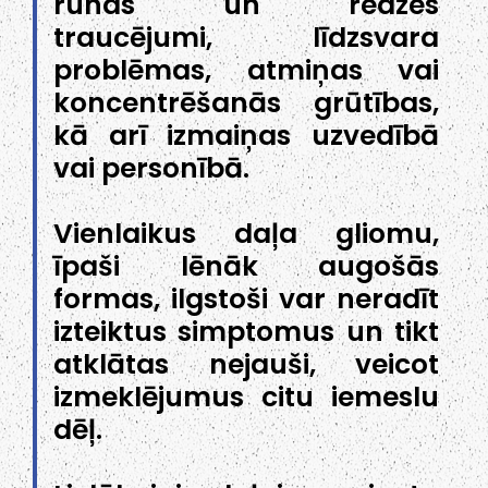
runas un redzes
traucējumi, līdzsvara
problēmas, atmiņas vai
koncentrēšanās grūtības,
kā arī izmaiņas uzvedībā
vai personībā.
Vienlaikus daļa gliomu,
īpaši lēnāk augošās
formas, ilgstoši var neradīt
izteiktus simptomus un tikt
atklātas nejauši, veicot
izmeklējumus citu iemeslu
dēļ.