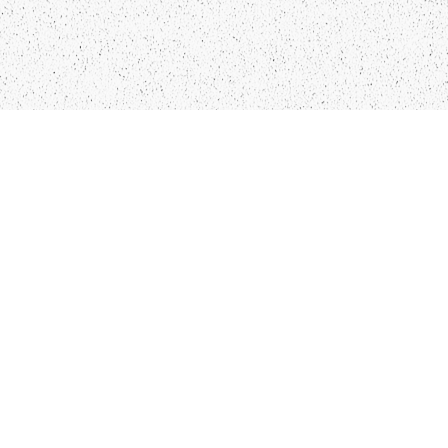
LIEPĀJA,LV-3401, LATVIJA
KONTAKTI
INFO@PAPUCIS.LV
28 555 801
SEKO MUMS
FACEBOOK
INSTAGRAM
TWITTER
TIKTOK