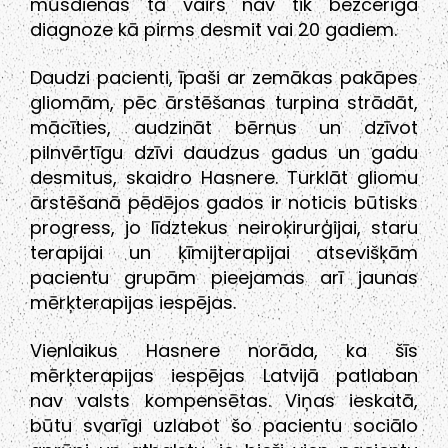
mūsdienās tā vairs nav tik bezcerīga
diagnoze kā pirms desmit vai 20 gadiem.
Daudzi pacienti, īpaši ar zemākas pakāpes
gliomām, pēc ārstēšanas turpina strādāt,
mācīties, audzināt bērnus un dzīvot
pilnvērtīgu dzīvi daudzus gadus un gadu
desmitus, skaidro Hasnere. Turklāt gliomu
ārstēšanā pēdējos gados ir noticis būtisks
progress, jo līdztekus neiroķirurģijai, staru
terapijai un ķīmijterapijai atsevišķām
pacientu grupām pieejamas arī jaunas
mērķterapijas iespējas.
Vienlaikus Hasnere norāda, ka šīs
mērķterapijas iespējas Latvijā patlaban
nav valsts kompensētas. Viņas ieskatā,
būtu svarīgi uzlabot šo pacientu sociālo