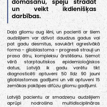
domāšanu, spēju strādāt
un veikt ikdienišķas
darbības.
Daļa gliomu aug lēni, un pacienti ar šiem
audzējiem var dzīvot daudzus gadus vai
pat gadu desmitus, savukārt agresīvākā
forma – glioblastoma – progresē strauji un
prasa ātru, kompleksu ārstēšanu. Ņemot
vērā starptautiskos epidemioloģiskos
datus, Latvijā ik gadu varētu tikt
diagnosticēti aptuveni 50 līdz 90 jauni
glioblastomas gadījumi un vēl aptuveni 15
zemākas pakāpes difūzu gliomu gadījumi.
Latvijā pacientu ar smadzeņu audzējiem
aprūpi nodrošina multidisciplināras