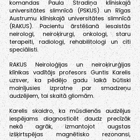
komandas Paula Stradiņa klīniskajā
universitātes slimnīcā (PSKUS) un Rīgas
Austrumu klīniskajā universitātes slimnīcā
(RAKUS). Pacientu ārstēšanā iesaistās
neirologi, neiroķirurgi, onkologi, staru
terapeiti, radiologi, rehabilitologi un citi
speciālisti.
RAKUS Neiroloģijas un neiroķirurģijas
klīnikas vadītājs profesors Guntis Karelis
uzsver, ka pēdējo gadu laikā būtiski
mainījusies izpratne par smadzeņu
audzējiem, tai skaitā gliomām.
Karelis skaidro, ka mūsdienās audzējus
iespējams diagnosticēt daudz precīzāk
nekā agrāk, izmantojot augstas
izšķirtspējas magnētisko rezonansi,