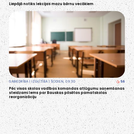
Liepājā notiks lekcijas mazu bērnu vecākiem
SABIEDRĪBA
|
IZGLĪTĪBA
| ŠODIEN, 09:30
56
Pēc visas skolas vadības komandas atlūgumu saņemšanas
steidzami lems par Bauskas pilsētas pamatskolas
reorganizāciju