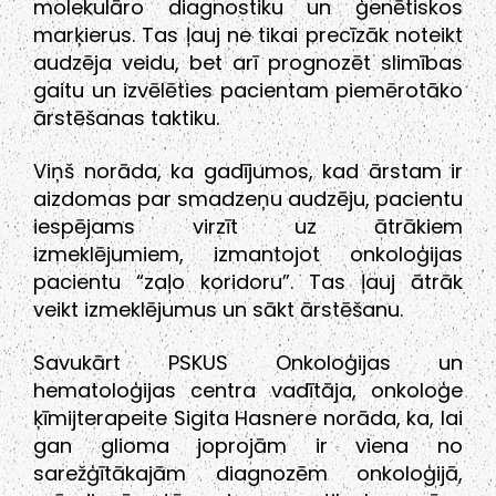
molekulāro diagnostiku un ģenētiskos
marķierus. Tas ļauj ne tikai precīzāk noteikt
audzēja veidu, bet arī prognozēt slimības
gaitu un izvēlēties pacientam piemērotāko
ārstēšanas taktiku.
Viņš norāda, ka gadījumos, kad ārstam ir
aizdomas par smadzeņu audzēju, pacientu
iespējams virzīt uz ātrākiem
izmeklējumiem, izmantojot onkoloģijas
pacientu “zaļo koridoru”. Tas ļauj ātrāk
veikt izmeklējumus un sākt ārstēšanu.
Savukārt PSKUS Onkoloģijas un
hematoloģijas centra vadītāja, onkoloģe
ķīmijterapeite Sigita Hasnere norāda, ka, lai
gan glioma joprojām ir viena no
sarežģītākajām diagnozēm onkoloģijā,