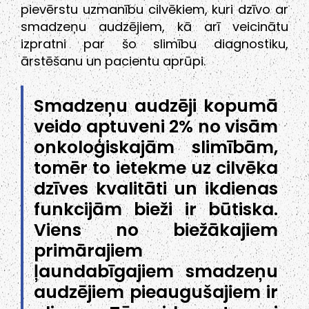
pievērstu uzmanību cilvēkiem, kuri dzīvo ar
smadzeņu audzējiem, kā arī veicinātu
izpratni par šo slimību diagnostiku,
ārstēšanu un pacientu aprūpi.
Smadzeņu audzēji kopumā
veido aptuveni 2% no visām
onkoloģiskajām slimībām,
tomēr to ietekme uz cilvēka
dzīves kvalitāti un ikdienas
funkcijām bieži ir būtiska.
Viens no biežākajiem
primārajiem
ļaundabīgajiem smadzeņu
audzējiem pieaugušajiem ir