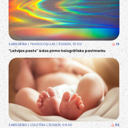
SABIEDRĪBA
|
TEHNOLOĢIJAS
| ŠODIEN, 10:00
19
“Latvijas pasts” izdos pirmo hologrāfisko pastmarku
SABIEDRĪBA
|
IZGLĪTĪBA
| ŠODIEN, 09:30
53