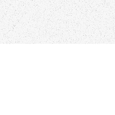
LIEPĀJA,LV-3401, LATVIJA
KONTAKTI
INFO@PAPUCIS.LV
28 555 801
SEKO MUMS
FACEBOOK
INSTAGRAM