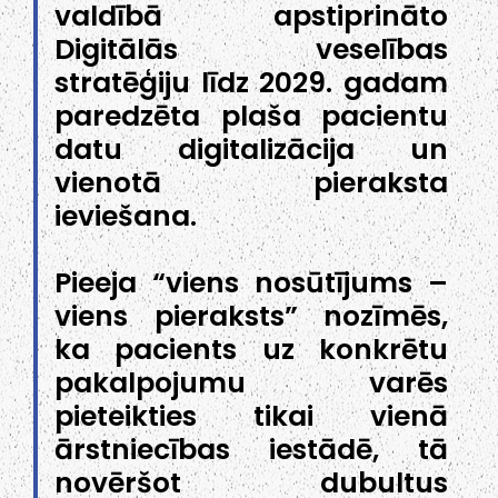
valdībā apstiprināto
Digitālās veselības
stratēģiju līdz 2029. gadam
paredzēta plaša pacientu
datu digitalizācija un
vienotā pieraksta
ieviešana.
Pieeja “viens nosūtījums –
viens pieraksts” nozīmēs,
ka pacients uz konkrētu
pakalpojumu varēs
pieteikties tikai vienā
ārstniecības iestādē, tā
novēršot dubultus