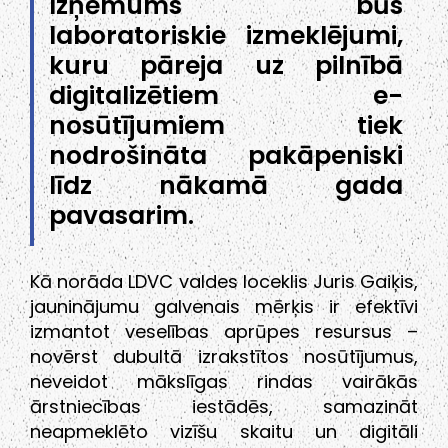
Izņēmums būs
laboratoriskie izmeklējumi,
kuru pāreja uz pilnībā
digitalizētiem e-
nosūtījumiem tiek
nodrošināta pakāpeniski
līdz nākamā gada
pavasarim.
Kā norāda LDVC valdes loceklis Juris Gaiķis,
jauninājumu galvenais mērķis ir efektīvi
izmantot veselības aprūpes resursus –
novērst dubultā izrakstītos nosūtījumus,
neveidot mākslīgas rindas vairākās
ārstniecības iestādēs, samazināt
neapmeklēto vizīšu skaitu un digitāli