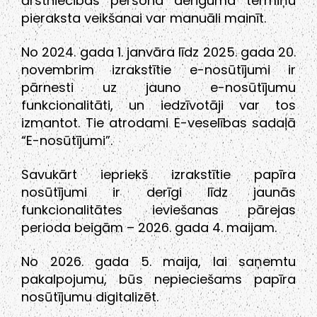
ārstniecības persona derīguma termiņu
pieraksta veikšanai var manuāli mainīt.
No 2024. gada 1. janvāra līdz 2025. gada 20.
novembrim izrakstītie e-nosūtījumi ir
pārnesti uz jauno e-nosūtījumu
funkcionalitāti, un iedzīvotāji var tos
izmantot. Tie atrodami E-veselības sadaļā
“E-nosūtījumi”.
Savukārt iepriekš izrakstītie papīra
nosūtījumi ir derīgi līdz jaunās
funkcionalitātes ieviešanas pārejas
perioda beigām – 2026. gada 4. maijam.
No 2026. gada 5. maija, lai saņemtu
pakalpojumu, būs nepieciešams papīra
nosūtījumu digitalizēt.