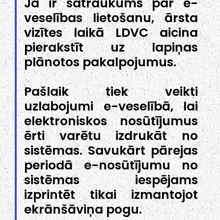
Ja ir satraukums par e-
veselības lietošanu, ārsta
vizītes laikā LDVC aicina
pierakstīt uz lapiņas
plānotos pakalpojumus.
Pašlaik tiek veikti
uzlabojumi e-veselībā, lai
elektroniskos nosūtījumus
ērti varētu izdrukāt no
sistēmas. Savukārt pārejas
periodā e-nosūtījumu no
sistēmas iespējams
izprintēt tikai izmantojot
ekrānšāviņa pogu.