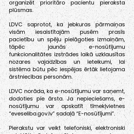
organizēt prioritāro pacientu pieraksta
plūsmas.
LDVC saprotot, ka jebkuras pārmaiņas
visām iesaistītajām pusēm prasīs
pacietību un spēju pielāgoties izmaiņām,
tāpēc jaunās e-nosūtījumu
funkcionalitātes izstrādes laikā uzklausītas
nozares vajadzības un ieteikumi, lai
sistēma būtu pēc iespējas ērtāk lietojama
ārstniecības personām.
LDVC norāda, ka e-nosūtījumu var saņemt,
dodoties pie ārsta. Ja nepieciešams, e-
nosūtījumu var apskatīt tīmekļvietnes
“eveseliba.gov.lv” sadaļā “E-nosūtījumi”.
Pierakstu var veikt telefoniski, elektroniski