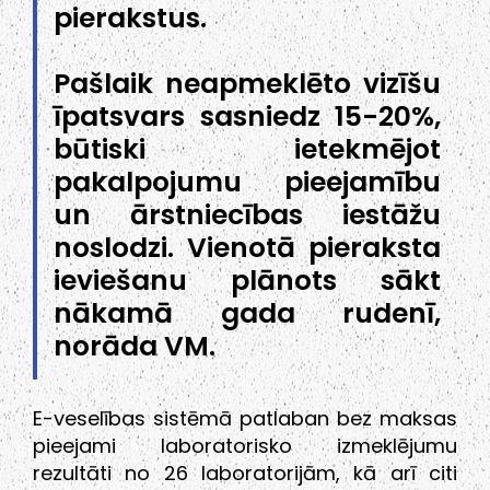
pierakstus.
Pašlaik neapmeklēto vizīšu
īpatsvars sasniedz 15-20%,
būtiski ietekmējot
pakalpojumu pieejamību
un ārstniecības iestāžu
noslodzi. Vienotā pieraksta
ieviešanu plānots sākt
nākamā gada rudenī,
norāda VM.
E-veselības sistēmā patlaban bez maksas
pieejami laboratorisko izmeklējumu
rezultāti no 26 laboratorijām, kā arī citi