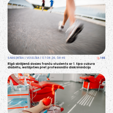
SABIEDRĪBA
|
VESELĪBA
| 07.08.26, 08:45
165
Rīgā skrējienā dosies franču students ar 1. tipa cukura
diabētu, iestājoties pret profesionālo diskrimināciju