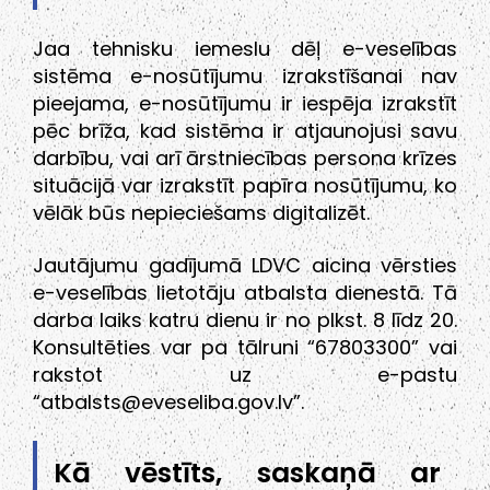
Jaa tehnisku iemeslu dēļ e-veselības
sistēma e-nosūtījumu izrakstīšanai nav
pieejama, e-nosūtījumu ir iespēja izrakstīt
pēc brīža, kad sistēma ir atjaunojusi savu
darbību, vai arī ārstniecības persona krīzes
situācijā var izrakstīt papīra nosūtījumu, ko
vēlāk būs nepieciešams digitalizēt.
Jautājumu gadījumā LDVC aicina vērsties
e-veselības lietotāju atbalsta dienestā. Tā
darba laiks katru dienu ir no plkst. 8 līdz 20.
Konsultēties var pa tālruni “67803300” vai
rakstot uz e-pastu
“atbalsts@eveseliba.gov.lv”.
Kā vēstīts, saskaņā ar