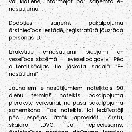
vai klātienē, informējot par saņemto e-
nosūtījumu.
Dodoties saņemt pakalpojumu
ārstniecības iestādē, reģistratūrā jāuzrāda
personas ID.
Izrakstītie e-nosūtījumi pieejami e-
veselības sistēmā – “eveseliba.gov.lv”. Pēc
autentifikācijas tie jāskata sadaļā “E-
nosūtījumi”.
Jaunajiem e-nosūtījumiem noteiktais 90
dienu termiņš noteikts pakalpojuma
pieraksta veikšanai, ne paša pakalpojuma
saņemšanai. Tas noteikts, lai iedzīvotāji
pēc iespējas ātrāk apmeklētu ārstu,
skaidro LDVC. Ja nepieciešams,