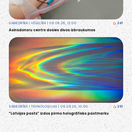
SABIEDRĪBA
|
VESELĪBA
| 06.08.26, 12:00
341
Asinsdonoru centrs dosies divos izbraukumos
SABIEDRĪBA
|
TEHNOLOĢIJAS
| 06.08.26, 10:00
251
“Latvijas pasts” izdos pirmo hologrāfisko pastmarku