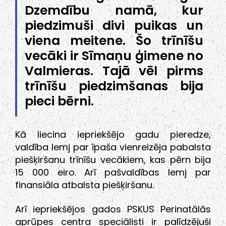
Dzemdību namā, kur
piedzimuši divi puikas un
viena meitene. Šo trīnīšu
vecāki ir Sīmaņu ģimene no
Valmieras. Tajā vēl pirms
trīnīšu piedzimšanas bija
pieci bērni.
Kā liecina iepriekšējo gadu pieredze,
valdība lemj par īpaša vienreizēja pabalsta
piešķiršanu trīnīšu vecākiem, kas pērn bija
15 000 eiro. Arī pašvaldības lemj par
finansiāla atbalsta piešķiršanu.
Arī iepriekšējos gados PSKUS Perinatālās
aprūpes centra speciālisti ir palīdzējuši