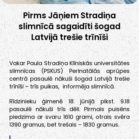
Pirms Jāņiem Stradiņa
slimnīcā sagaidīti šogad
Latvijā trešie trīnīši
Vakar Paula Stradiņa Klīniskās universitātes
slimnīcas (PSKUS) Perinatālās aprūpes
centrā pasaulē nākuši šogad Latvijā trešie
trīnīši – trīs puikas, informēja slimnīcā.
Rīdzinieku ģimenē 18. jūnijā plkst. 9.18
pasaulē nākuši trīs dēli. Pirmais puisēns
piedzima ar svaru 1610 grami, otrais svēra
1390 gramus, bet trešais – 1830 gramus.