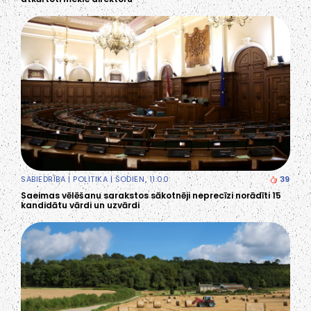
SABIEDRĪBA
|
POLITIKA
| ŠODIEN, 11:00
39
Saeimas vēlēšanu sarakstos sākotnēji neprecīzi norādīti 15
kandidātu vārdi un uzvārdi