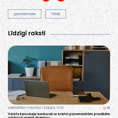
jaundzimušie
Trīnīši
Līdzīgi raksti
SABIEDRĪBA
|
POLITIKA
| ŠODIEN, 11:30
41
Valsts kanceleja konkursā ar krietni pazeminātām prasībām
atkārtoti meklē direktoru