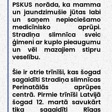
PSKUS norāda, ka mamma
un jaundzimušie jūtas labi
un saņem nepieciešamo
medicīnisko aprūpi.
Stradiņa slimnīca sveic
ģimeni ar kuplo pieaugumu
un vēl mazajiem stipru
veselību.
Šie ir otrie trīnīši, kas šogad
sagaidīti Stradiņa slimnīcas
Perinatālās aprūpes
centrā. Pirmie trīnīši Latvijā
šogad 12. martā savukārt
tika sagaidīti Rīgas