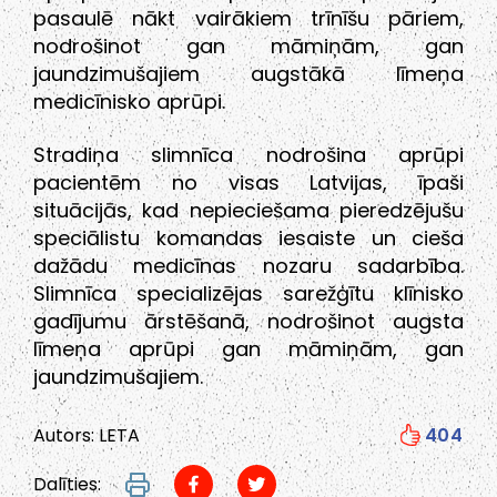
pasaulē nākt vairākiem trīnīšu pāriem,
nodrošinot gan māmiņām, gan
jaundzimušajiem augstākā līmeņa
medicīnisko aprūpi.
Stradiņa slimnīca nodrošina aprūpi
pacientēm no visas Latvijas, īpaši
situācijās, kad nepieciešama pieredzējušu
speciālistu komandas iesaiste un cieša
dažādu medicīnas nozaru sadarbība.
Slimnīca specializējas sarežģītu klīnisko
gadījumu ārstēšanā, nodrošinot augsta
līmeņa aprūpi gan māmiņām, gan
jaundzimušajiem.
Autors: LETA
404
Dalīties: