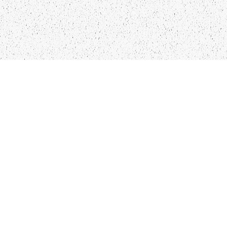
LIEPĀJA,LV-3401, LATVIJA
KONTAKTI
INFO@PAPUCIS.LV
28 555 801
SEKO MUMS
FACEBOOK
INSTAGRAM
TWITTER
TIKTOK