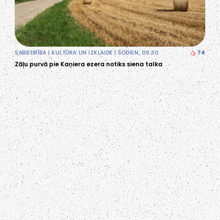
SABIEDRĪBA
|
KULTŪRA UN IZKLAIDE
| ŠODIEN, 09:30
74
Zāļu purvā pie Kaņiera ezera notiks siena talka