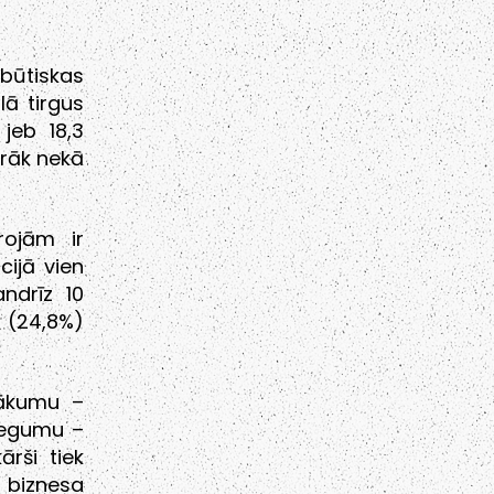
 būtiskas
lā tirgus
jeb 18,3
irāk nekā
rojām ir
cijā vien
andrīz 10
jā (24,8%)
sākumu –
iegumu –
ārši tiek
ā biznesa