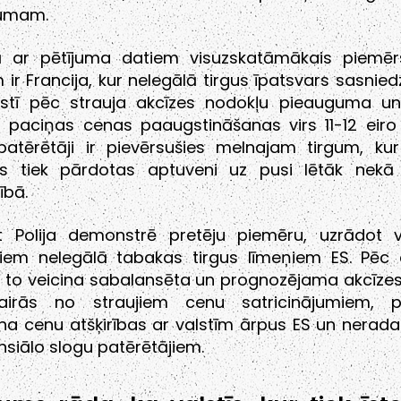
umam.
 ar pētījuma datiem visuzskatāmākais piemēr
 ir Francija, kur nelegālā tirgus īpatsvars sasniedz
lstī pēc strauja akcīzes nodokļu pieauguma un
u paciņas cenas paaugstināšanas virs 11-12 eiro
patērētāji ir pievērsušies melnajam tirgum, kur 
es tiek pārdotas aptuveni uz pusi lētāk nekā 
ībā.
t Polija demonstrē pretēju piemēru, uzrādot 
iem nelegālā tabakas tirgus līmeņiem ES. Pēc 
to veicina sabalansēta un prognozējama akcīzes p
airās no straujiem cenu satricinājumiem, p
ina cenu atšķirības ar valstīm ārpus ES un nerada
ansiālo slogu patērētājiem.