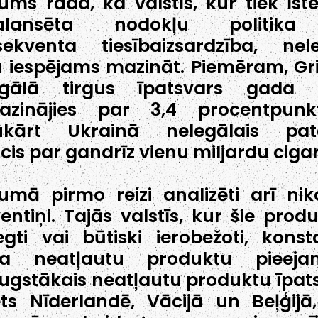
jums rāda, ka valstīs, kur tiek īst
alansēta nodokļu politik
sekventa tiesībaizsardzība, nel
u iespējams mazināt. Piemēram, Gri
egālā tirgus īpatsvars gada l
azinājies par 3,4 procentpunkt
ukārt Ukrainā nelegālais patē
cis par gandrīz vienu miljardu ciga
jumā pirmo reizi analizēti arī nik
ventiņi. Tajās valstīs, kur šie produ
iegti vai būtiski ierobežoti, konst
ša neatļautu produktu pieejam
ugstākais neatļautu produktu īpat
ēts Nīderlandē, Vācijā un Beļģijā