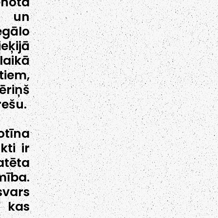
enota
a un
egālo
eķijā
aikā
iem,
riņš
rešu.
otīna
kti ir
atēta
ība.
svars
, kas