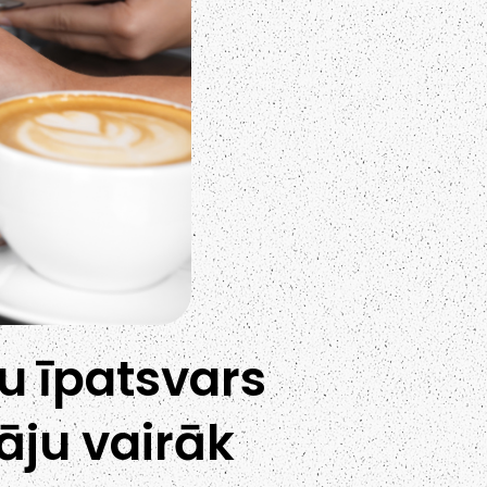
šu īpatsvars
āju vairāk