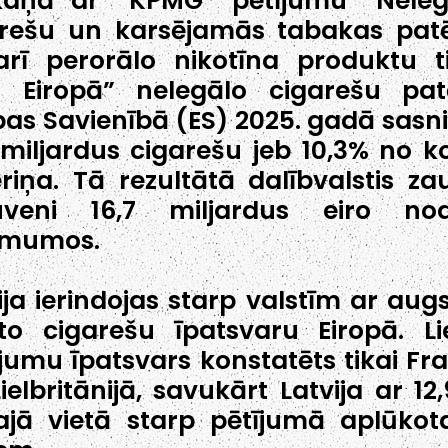
kaņā ar “KPMG” pētījumu “Neleg
rešu un karsējamās tabakas patē
rī perorālo nikotīna produktu t
a Eiropā” nelegālo cigarešu pat
pas Savienībā (ES) 2025. gadā sasn
 miljardus cigarešu jeb 10,3% no k
riņa. Tā rezultātā dalībvalstis za
uveni 16,7 miljardus eiro nod
ēmumos.
ija ierindojas starp valstīm ar aug
oto cigarešu īpatsvaru Eiropā. Li
ojumu īpatsvars konstatēts tikai Fra
ielbritānijā, savukārt Latvija ar 12,
ajā vietā starp pētījumā aplūkot