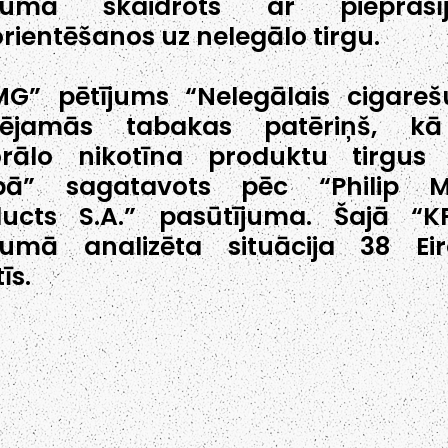
ījumā skaidrots ar pieprasī
rientēšanos uz nelegālo tirgu.
MG” pētījums “Nelegālais cigare
sējamās tabakas patēriņš, kā
orālo nikotīna produktu tirgus
opā” sagatavots pēc “Philip Mo
ducts S.A.” pasūtījuma. Šajā “
ījumā analizēta situācija 38 Ei
īs.