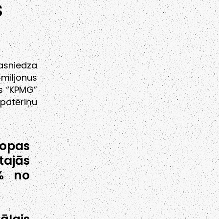
s
sasniedza
miljonus
as “KPMG”
patēriņu
ropas
tajās
9% no