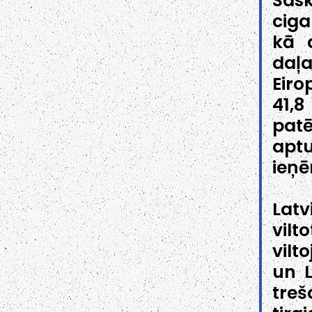
Sas
ciga
kā a
daļ
Eiro
41,8
patē
apt
ieņ
Latv
vilt
vilt
un L
treš