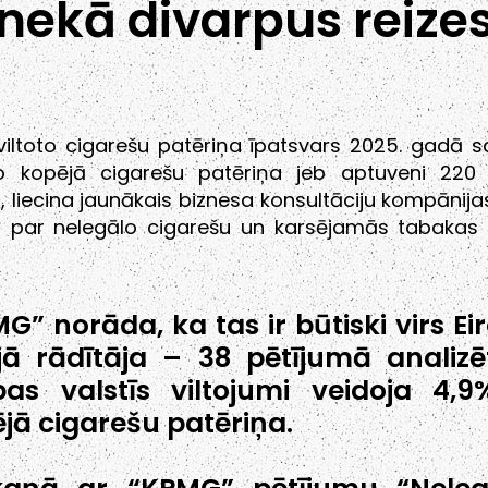
nekā divarpus reize
viltoto cigarešu patēriņa īpatsvars 2025. gadā 
o kopējā cigarešu patēriņa jeb aptuveni 220 
, liecina jaunākais biznesa konsultāciju kompānij
s par nelegālo cigarešu un karsējamās tabakas 
G” norāda, ka tas ir būtiski virs Ei
jā rādītāja – 38 pētījumā analizē
pas valstīs viltojumi veidoja 4,
jā cigarešu patēriņa.