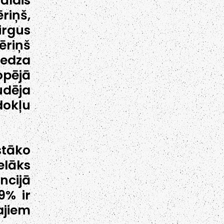
ālais
riņš,
irgus
ēriņš
iedza
opējā
udēja
okļu
stāko
elāks
ncijā
9% ir
ajiem