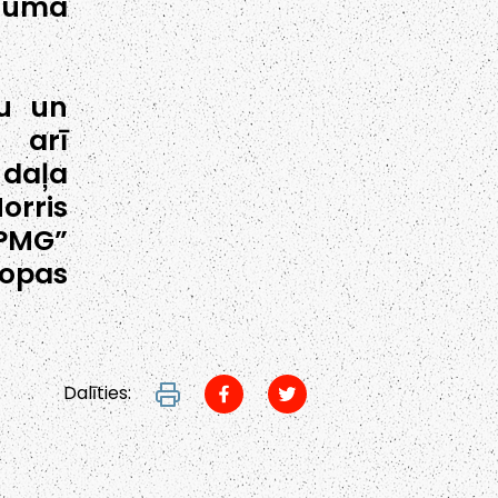
juma
šu un
 arī
 daļa
rris
KPMG”
ropas
Dalīties: