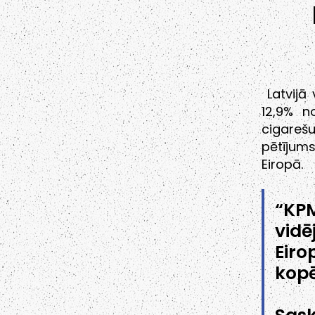
Latvijā 
12,9% n
cigarešu
pētījum
Eiropā.
“KPM
vidē
Eiro
kopē