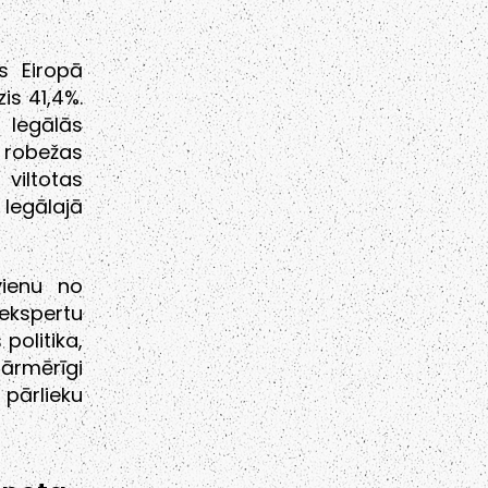
s Eiropā
is 41,4%.
 legālās
 robežas
viltotas
legālajā
vienu no
ekspertu
olitika,
ārmērīgi
 pārlieku