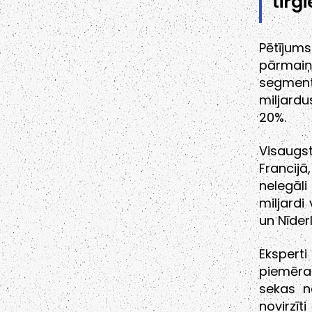
tirg
Pētījums
pārmaiņa
segment
miljardu
20%.
Visaugs
Francijā
nelegāli
miljardi 
un Nīder
Ekspert
piemēra
sekas ne
novirzīt