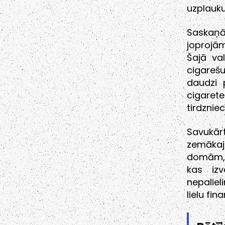
uzplauk
Saskaņā
joprojām
Šajā va
cigareš
daudzi 
cigaret
tirdzniec
Savukār
zemākaj
domām, 
kas izv
nepaliel
lielu fin