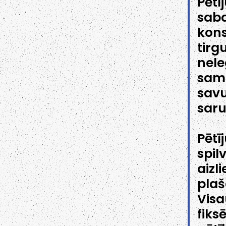
Pētī
sab
kon
tirg
nel
sam
sav
saru
Pētī
spil
aizl
pla
Visa
fiks