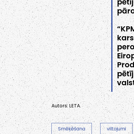
pēt
pāro
“KP
kar
per
Eir
Pro
pēt
valst
Autors: LETA
Smēķēšana
viltojumi