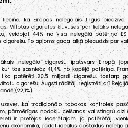
iem.
 liecina, ka Eiropas nelegālais tirgus piedzīvo
s. Viltotās cigaretes kļuvušas par lielāko nelegā
u, veidojot 44% no visa nelegālā patēriņa ES 
s cigarešu. To apjoms gada laikā pieaudzis par va
tākais nelegālo cigarešu īpatsvars Eiropā jop
, kur tas sasniedz 41,4% no kopējā patēriņa. Fran
 tika patērēti 20,5 miljardi cigarešu, tostarp g
viltotu cigarešu. Augsti rādītāji reģistrēti arī Beļģi
landē (22,1%).
i uzsver, ka tradicionālo tabakas kontroles pa
m, pārmērīgas nodokļu celšanas vai stingru aizl
reti ir pretējas iecerētajam, jo patērētāji vienk
i ēnu ekonomikā, radot ideālus apstākļus nelegāl