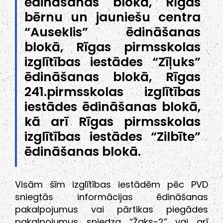
ēdināšanas blokā, Rīgas
bērnu un jauniešu centra
“Auseklis” ēdināšanas
blokā, Rīgas pirmsskolas
izglītības iestādes “Zīļuks”
ēdināšanas blokā, Rīgas
241.pirmsskolas izglītības
iestādes ēdināšanas blokā,
kā arī Rīgas pirmsskolas
izglītības iestādes “Zilbīte”
ēdināšanas blokā.
Visām šīm izglītības iestādēm pēc PVD
sniegtās informācijas ēdināšanas
pakalpojumus vai pārtikas piegādes
pakalpojumus sniedza “Žaks-2” vai arī