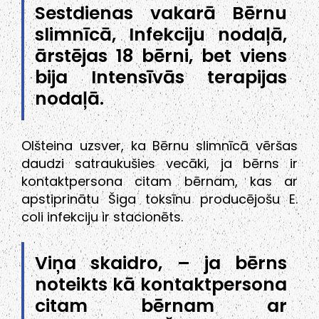
Sestdienas vakarā Bērnu
slimnīcā, Infekciju nodaļā,
ārstējas 18 bērni, bet viens
bija Intensīvās terapijas
nodaļā.
Olšteina uzsver, ka Bērnu slimnīcā vēršas
daudzi satraukušies vecāki, ja bērns ir
kontaktpersona citam bērnam, kas ar
apstiprinātu Šiga toksīnu producējošu E.
coli infekciju ir stacionēts.
Viņa skaidro, – ja bērns
noteikts kā kontaktpersona
citam bērnam ar