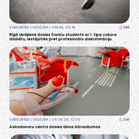
SABIEDRĪBA
|
VESELĪBA
| VAKAR, 08:45
165
Rīgā skrējienā dosies franču students ar 1. tipa cukura
diabētu, iestājoties pret profesionālo diskrimināciju
SABIEDRĪBA
|
VESELĪBA
| 06.08.26, 12:00
341
Asinsdonoru centrs dosies divos izbraukumos