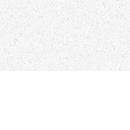
LIEPĀJA,LV-3401, LATVIJA
KONTAKTI
INFO@PAPUCIS.LV
28 555 801