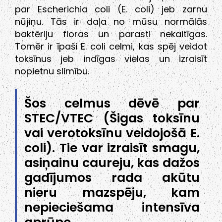
par Escherichia coli (E. coli) jeb zarnu
nūjiņu. Tās ir daļa no mūsu normālās
baktēriju floras un parasti nekaitīgas.
Tomēr ir īpaši E. coli celmi, kas spēj veidot
toksīnus jeb indīgas vielas un izraisīt
nopietnu slimību.
Šos celmus dēvē par
STEC/VTEC (Šigas toksīnu
vai verotoksīnu veidojošā E.
coli). Tie var izraisīt smagu,
asiņainu caureju, kas dažos
gadījumos rada akūtu
nieru mazspēju, kam
nepieciešama intensīva