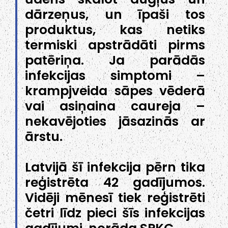
dārzeņus, un īpaši tos
produktus, kas netiks
termiski apstrādāti pirms
patēriņa. Ja parādās
infekcijas simptomi –
krampjveida sāpes vēderā
vai asiņaina caureja –
nekavējoties jāsazinās ar
ārstu.
Latvijā šī infekcija pērn tika
reģistrēta 42 gadījumos.
Vidēji mēnesī tiek reģistrēti
četri līdz pieci šīs infekcijas