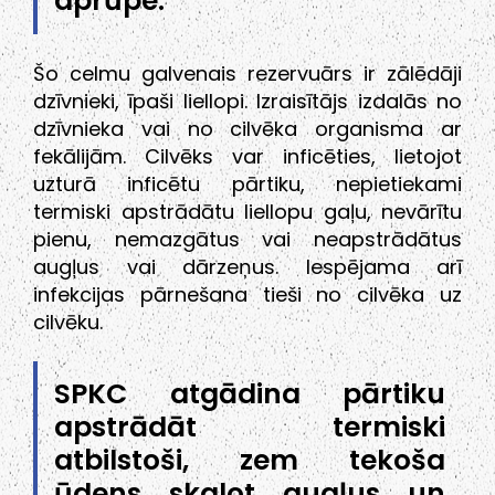
aprūpe.
Šo celmu galvenais rezervuārs ir zālēdāji
dzīvnieki, īpaši liellopi. Izraisītājs izdalās no
dzīvnieka vai no cilvēka organisma ar
fekālijām. Cilvēks var inficēties, lietojot
uzturā inficētu pārtiku, nepietiekami
termiski apstrādātu liellopu gaļu, nevārītu
pienu, nemazgātus vai neapstrādātus
augļus vai dārzeņus. Iespējama arī
infekcijas pārnešana tieši no cilvēka uz
cilvēku.
SPKC atgādina pārtiku
apstrādāt termiski
atbilstoši, zem tekoša
ūdens skalot augļus un