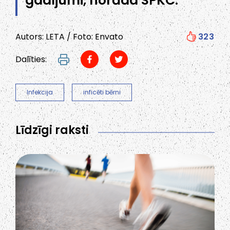
gadījumi, norāda SPKC.
Autors: LETA / Foto: Envato
323
Dalīties:
Infekcija
inficēti bērni
Līdzīgi raksti