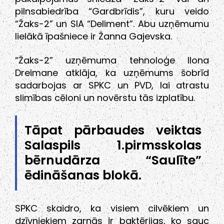
pilnsabiedrība “Gardbrīdis”, kuru veido
“Žaks-2” un SIA “Deliment”. Abu uzņēmumu
lielākā īpašniece ir Žanna Gajevska.
“Žaks-2” uzņēmuma tehnoloģe Ilona
Dreimane atklāja, ka uzņēmums šobrīd
sadarbojas ar SPKC un PVD, lai atrastu
slimības cēloni un novērstu tās izplatību.
Tāpat pārbaudes veiktas
Salaspils 1.pirmsskolas
bērnudārza “Saulīte”
ēdināšanas blokā.
SPKC skaidro, ka visiem cilvēkiem un
dzīvniekiem zarnās ir baktērijas, ko sauc