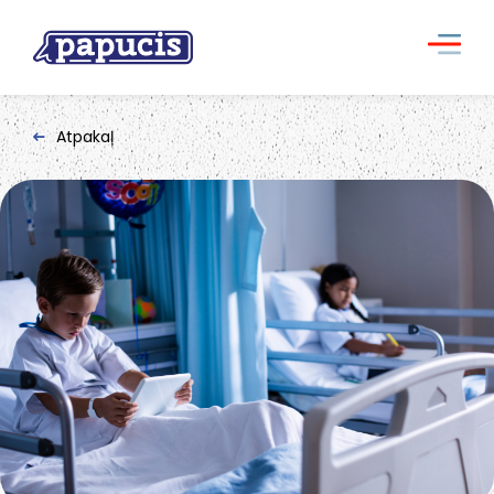
Atpakaļ