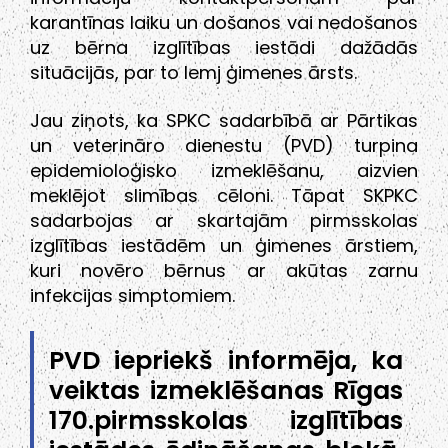
karantīnas laiku un došanos vai nedošanos
uz bērna izglītības iestādi dažādās
situācijās, par to lemj ģimenes ārsts.
Jau ziņots, ka SPKC sadarbībā ar Pārtikas
un veterināro dienestu (PVD) turpina
epidemioloģisko izmeklēšanu, aizvien
meklējot slimības cēloni. Tāpat SKPKC
sadarbojas ar skartajām pirmsskolas
izglītības iestādēm un ģimenes ārstiem,
kuri novēro bērnus ar akūtas zarnu
infekcijas simptomiem.
PVD iepriekš informēja, ka
veiktas izmeklēšanas Rīgas
170.pirmsskolas izglītības