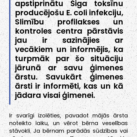
apstiprinātu Šiga toksīnu
producējošu E. coli infekciju,
Slimību profilakses un
kontroles centra pārstāvis
jau ir sazinājies ar
vecākiem un informējis, ka
turpmāk par šo situāciju
jārunā ar savu ģimenes
ārstu. Savukārt ģimenes
ārsti ir informēti, kas un kā
jādara visai ģimenei.
Ir svarīgi izolēties, pavadot mājās ārsta
noteikto laiku, un vērot bērna veselības
stāvokli. Ja bērnam parādās sūdzības vai