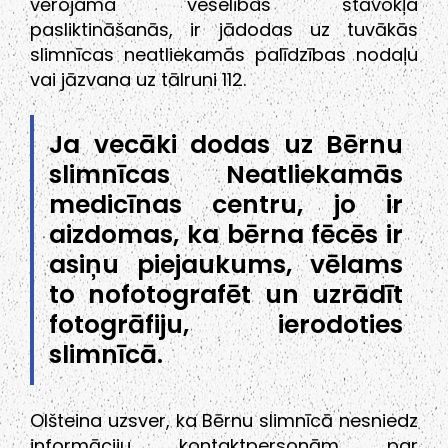
vērojama veselības stāvokļa
pasliktināšanās, ir jādodas uz tuvākās
slimnīcas neatliekamās palīdzības nodaļu
vai jāzvana uz tālruni 112.
Ja vecāki dodas uz Bērnu
slimnīcas Neatliekamās
medicīnas centru, jo ir
aizdomas, ka bērna fēcēs ir
asiņu piejaukums, vēlams
to nofotografēt un uzrādīt
fotogrāfiju, ierodoties
slimnīcā.
Olšteina uzsver, ka Bērnu slimnīcā nesniedz
informāciju kontaktpersonām par