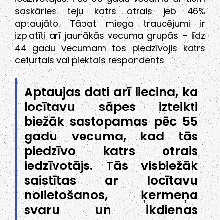
saskāries teju katrs otrais jeb 46%
aptaujāto. Tāpat miega traucējumi ir
izplatīti arī jaunākās vecuma grupās – līdz
44 gadu vecumam tos piedzīvojis katrs
ceturtais vai piektais respondents.
Aptaujas dati arī liecina, ka
locītavu sāpes izteikti
biežāk sastopamas pēc 55
gadu vecuma, kad tās
piedzīvo katrs otrais
iedzīvotājs. Tās visbiežāk
saistītas ar locītavu
nolietošanos, ķermeņa
svaru un ikdienas