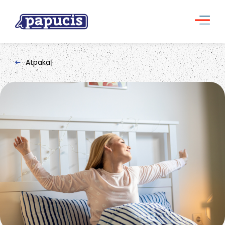
Atpakaļ