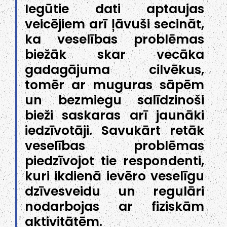
Iegūtie dati aptaujas
veicējiem arī ļāvuši secināt,
ka veselības problēmas
biežāk skar vecāka
gadagājuma cilvēkus,
tomēr ar muguras sāpēm
un bezmiegu salīdzinoši
bieži saskaras arī jaunāki
iedzīvotāji. Savukārt retāk
veselības problēmas
piedzīvojot tie respondenti,
kuri ikdienā ievēro veselīgu
dzīvesveidu un regulāri
nodarbojas ar fiziskām
aktivitātēm.