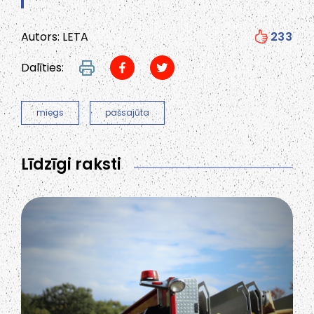
Autors: LETA
233
Dalīties:
miegs
pašsajūta
Līdzīgi raksti