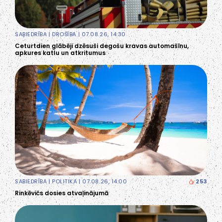
SABIEDRĪBA
|
DROŠĪBA
| 07.08.26, 14:30
Ceturtdien glābēji dzēsuši degošu kravas automašīnu,
apkures katlu un atkritumus
SABIEDRĪBA
|
POLITIKA
| 07.08.26, 14:00
253
Rinkēvičs dosies atvaļinājumā