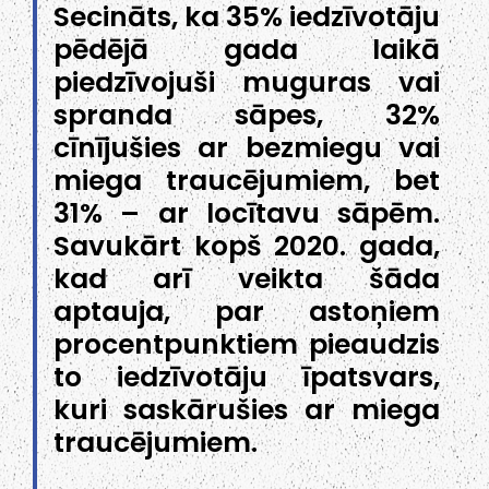
Secināts, ka 35% iedzīvotāju
pēdējā gada laikā
piedzīvojuši muguras vai
spranda sāpes, 32%
cīnījušies ar bezmiegu vai
miega traucējumiem, bet
31% – ar locītavu sāpēm.
Savukārt kopš 2020. gada,
kad arī veikta šāda
aptauja, par astoņiem
procentpunktiem pieaudzis
to iedzīvotāju īpatsvars,
kuri saskārušies ar miega
traucējumiem.