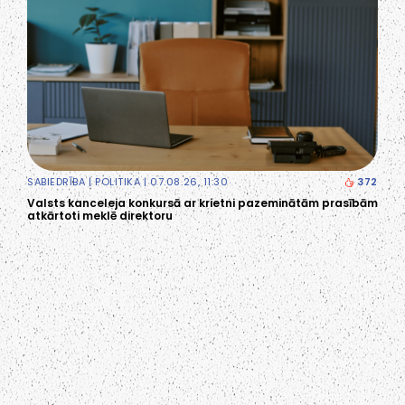
SABIEDRĪBA
|
POLITIKA
| 07.08.26, 11:30
372
Valsts kanceleja konkursā ar krietni pazeminātām prasībām
atkārtoti meklē direktoru