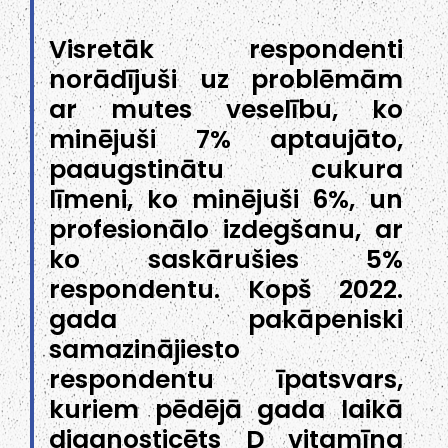
Visretāk respondenti
norādījuši uz problēmām
ar mutes veselību, ko
minējuši 7% aptaujāto,
paaugstinātu cukura
līmeni, ko minējuši 6%, un
profesionālo izdegšanu, ar
ko saskārušies 5%
respondentu. Kopš 2022.
gada pakāpeniski
samazinājiesto
respondentu īpatsvars,
kuriem pēdējā gada laikā
diagnosticēts D vitamīna