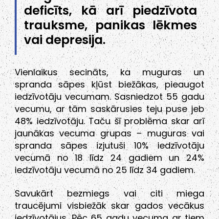
deficīts, kā arī piedzīvota
trauksme, panikas lēkmes
vai depresija.
Vienlaikus secināts, ka muguras un
spranda sāpes kļūst biežākas, pieaugot
iedzīvotāju vecumam. Sasniedzot 55 gadu
vecumu, ar tām saskārusies teju puse jeb
48% iedzīvotāju. Taču šī problēma skar arī
jaunākas vecuma grupas – muguras vai
spranda sāpes izjutuši 10% iedzīvotāju
vecumā no 18 līdz 24 gadiem un 24%
iedzīvotāju vecumā no 25 līdz 34 gadiem.
Savukārt bezmiegs vai citi miega
traucējumi visbiežāk skar gados vecākus
iedzīvotājus. Pēc 65 gadu vecuma ar tiem