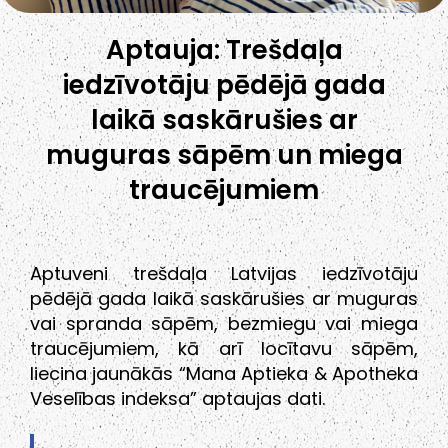
Aptauja: Trešdaļa
iedzīvotāju pēdējā gada
laikā saskārušies ar
muguras sāpēm un miega
traucējumiem
Aptuveni trešdaļa Latvijas iedzīvotāju
pēdējā gada laikā saskārušies ar muguras
vai spranda sāpēm, bezmiegu vai miega
traucējumiem, kā arī locītavu sāpēm,
liecina jaunākās “Mana Aptieka & Apotheka
Veselības indeksa” aptaujas dati.