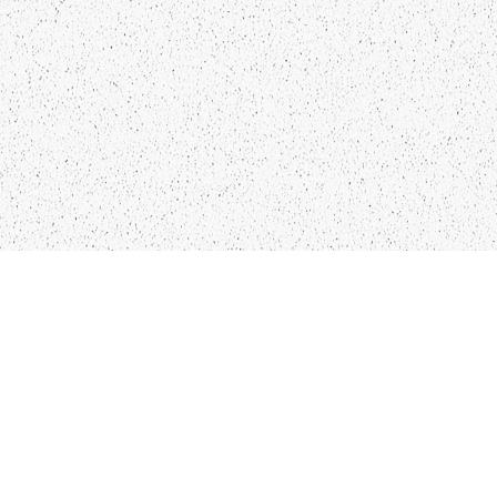
LIEPĀJA,LV-3401, LATVIJA
KONTAKTI
INFO@PAPUCIS.LV
28 555 801
SEKO MUMS