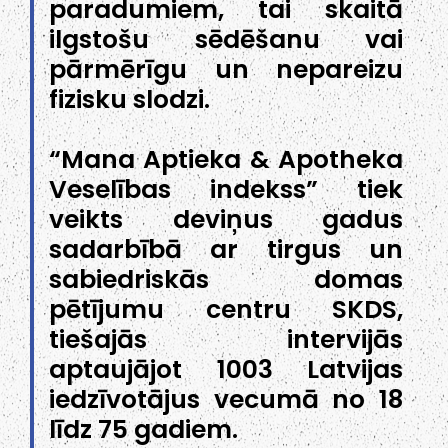
paradumiem, tai skaitā
ilgstošu sēdēšanu vai
pārmērīgu un nepareizu
fizisku slodzi.
“Mana Aptieka & Apotheka
Veselības indekss” tiek
veikts deviņus gadus
sadarbībā ar tirgus un
sabiedriskās domas
pētījumu centru SKDS,
tiešajās intervijās
aptaujājot 1003 Latvijas
iedzīvotājus vecumā no 18
līdz 75 gadiem.