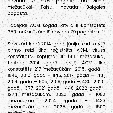
novada Naudītes pagastā un vienai
mežacūkai Talsu novada Balgales
pagastā.
Tādējādi ĀCM šogad Latvijā ir konstatēts
350 mežacūkām 19 novadu 79 pagastos.
Savukārt kopš 2014. gada jūnija, kad Latvijā
pirmo reizi tika reģistrēts ĀCM, vīruss
konstatēts kopumā 11 561 mežacūkai,
tostarp 2014. gadā Latvijā ĀCM tika
konstatēts 217 mežacūkām, 2015. gadā –
1048, 2016. gadā – 1146, 2017. gadā – 1431,
2018. gadā – 905, 2019. gadā – 430, 2020.
gadā – 377, 2021. gadā – 448, 2022. gadā –
1274 mežacūkām, 2023. gadā – 1002
mežacūkām, 2024. gadā – 1433
mežacūkām, bet 2025. gadā – 1500