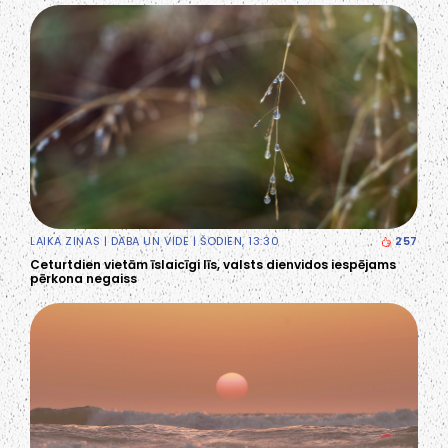
LAIKA ZIŅAS
|
DABA UN VIDE
| ŠODIEN, 13:30
257
Ceturtdien vietām īslaicīgi līs, valsts dienvidos iespējams
pērkona negaiss