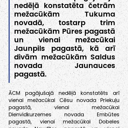
nedēļā konstatēta četrām
mežacūkām Tukuma
novadā, tostarp trim
mežacūkām Pūres pagastā
un vienai mežacūkai
Jaunpils pagastā, kā arī
divām mežacūkām Saldus
novada Jaunauces
pagastā.
ĀCM pagājušajā nedēļā konstatēts arī
vienai mežacūkai Cēsu novada Priekuļu
pagastā, vienai mežacūkai
Dienvidkurzemes novada Embūtes
pagastā, vienai mežacūkai Dobeles