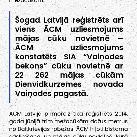
mežacūkām.
Šogad Latvijā reģistrēts arī
viens ĀCM uzliesmojums
mājas cūku novietnē –
ĀCM uzliesmojums
konstatēts SIA “Vaiņodes
bekons” cūku novietnē ar
22 262 mājas cūkām
Dienvidkurzemes novada
Vaiņodes pagastā.
ĀCM Latvijā pirmoreiz tika reģistrēts 2014.
gada jūnijā trim mežacūkām dažus metrus
no Baltkrievijas robežas. ĀCM Ir ļoti bīstama
saslimšana, un mājas cūku novietnē, kurā