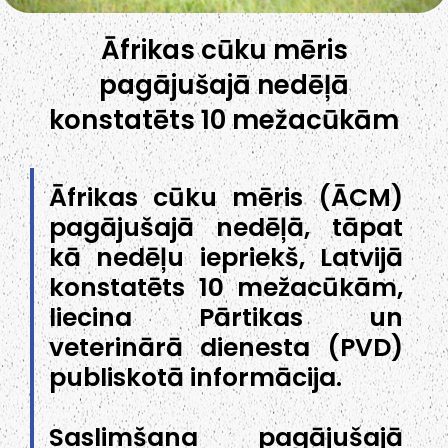
Āfrikas cūku mēris
pagājušajā nedēļā
konstatēts 10 mežacūkām
Āfrikas cūku mēris (ĀCM)
pagājušajā nedēļā, tāpat
kā nedēļu iepriekš, Latvijā
konstatēts 10 mežacūkām,
liecina Pārtikas un
veterinārā dienesta (PVD)
publiskotā informācija.
Saslimšana pagājušajā