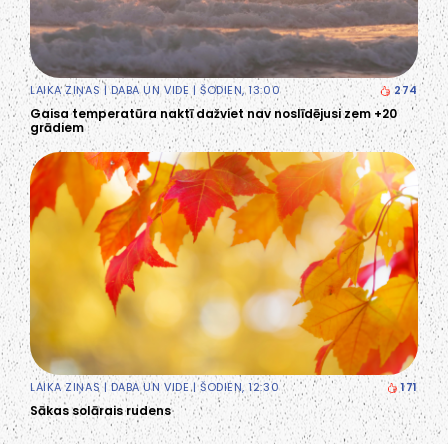
LAIKA ZIŅAS
|
DABA UN VIDE
| ŠODIEN, 13:00
274
Gaisa temperatūra naktī dažviet nav noslīdējusi zem +20
grādiem
LAIKA ZIŅAS
|
DABA UN VIDE
| ŠODIEN, 12:30
171
Sākas solārais rudens