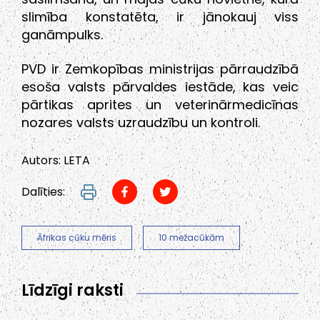
slimība konstatēta, ir jānokauj viss
ganāmpulks.
PVD ir Zemkopības ministrijas pārraudzībā
esoša valsts pārvaldes iestāde, kas veic
pārtikas aprites un veterinārmedicīnas
nozares valsts uzraudzību un kontroli.
Autors: LETA
Dalīties:
Āfrikas cūku mēris
10 mežacūkām
Līdzīgi raksti