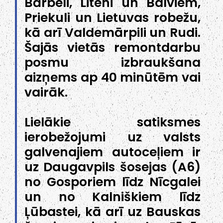
Bārbeli, Liteni un Balviem,
Priekuli un Lietuvas robežu,
kā arī Valdemārpili un Rudi.
Šajās vietās remontdarbu
posmu izbraukšana
aizņems ap 40 minūtēm vai
vairāk.
Lielākie satiksmes
ierobežojumi uz valsts
galvenajiem autoceļiem ir
uz Daugavpils šosejas (A6)
no Gosporiem līdz Nīcgalei
un no Kalniškiem līdz
Ļūbastei, kā arī uz Bauskas