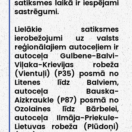
satiksmes laikā ir iespējami
sastrēgumi.
Lielākie satiksmes
ierobežojumi uz valsts
reģionālajiem autoceļiem ir
autoceļa Gulbene-Balvi-
Viļaka-Krievijas robeža
(Vientuļi) (P35) posmā no
Litenes līdz Balviem,
autoceļa Bauska-
Aizkraukle (P87) posmā no
Ozolaines līdz Bārbelei,
autoceļa Ilmāja-Priekule-
Lietuvas robeža (Plūdoņi)