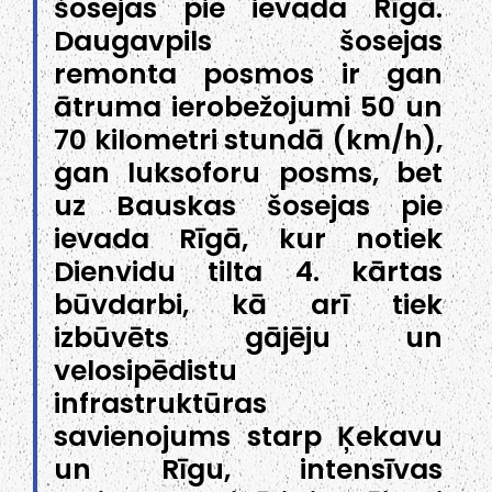
šosejas pie ievada Rīgā.
Daugavpils šosejas
remonta posmos ir gan
ātruma ierobežojumi 50 un
70 kilometri stundā (km/h),
gan luksoforu posms, bet
uz Bauskas šosejas pie
ievada Rīgā, kur notiek
Dienvidu tilta 4. kārtas
būvdarbi, kā arī tiek
izbūvēts gājēju un
velosipēdistu
infrastruktūras
savienojums starp Ķekavu
un Rīgu, intensīvas