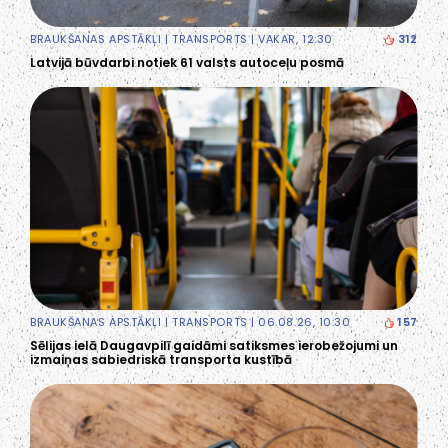
BRAUKŠANAS APSTĀKĻI
|
TRANSPORTS
| VAKAR, 12:30
312
Latvijā būvdarbi notiek 61 valsts autoceļu posmā
BRAUKŠANAS APSTĀKĻI
|
TRANSPORTS
| 06.08.26, 10:30
157
Sēlijas ielā Daugavpilī gaidāmi satiksmes ierobežojumi un
izmaiņas sabiedriskā transporta kustībā