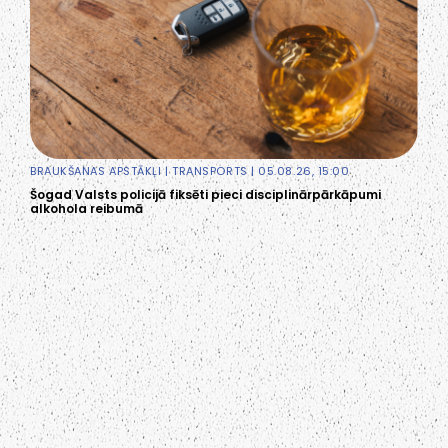
BRAUKŠANAS APSTĀKĻI
|
TRANSPORTS
| 05.08.26, 15:00
Šogad Valsts policijā fiksēti pieci disciplinārpārkāpumi
alkohola reibumā