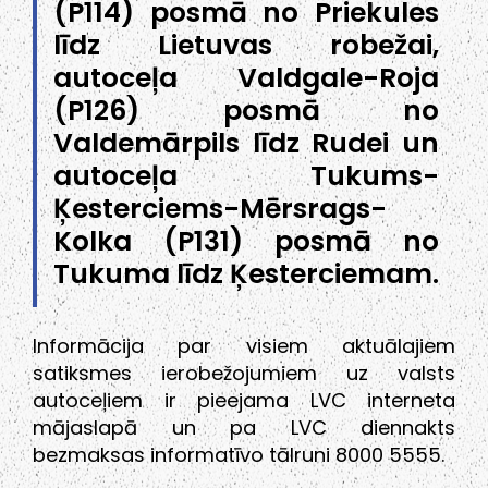
(P114) posmā no Priekules
līdz Lietuvas robežai,
autoceļa Valdgale-Roja
(P126) posmā no
Valdemārpils līdz Rudei un
autoceļa Tukums-
Ķesterciems-Mērsrags-
Kolka (P131) posmā no
Tukuma līdz Ķesterciemam.
Informācija par visiem aktuālajiem
satiksmes ierobežojumiem uz valsts
autoceļiem ir pieejama LVC interneta
mājaslapā un pa LVC diennakts
bezmaksas informatīvo tālruni 8000 5555.