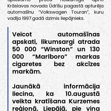
Krāslavas novada Ūdrīšu pagastā apturēja
automašīnu “Volkswagen Touran”, kuru
vadīja 1997.gadā dzimis liepājnieks.
Veicot automašīnas
apskati, likumsargi atrada
50 000 “Winston” un 130
000 “Marlboro” markas
cigaretes bez akcīzes
markām.
Jaunākā informācija
liecina, ka 10.augustā
veikta kratīšana Kurzemes
reģionā, Liepājā, pie viņa