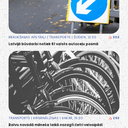
BRAUKŠANAS APSTĀKĻI
|
TRANSPORTS
| ŠODIEN, 12:30
303
Latvijā būvdarbi notiek 61 valsts autoceļu posmā
TRANSPORTS
|
KRIMINĀLZIŅAS
| VAKAR, 15:30
263
Balvu novadā mēneša laikā nozagti četri velosipēdi