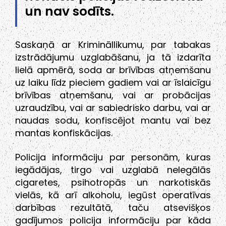
un nav sodīts.
Saskaņā ar Krimināllikumu, par tabakas
izstrādājumu uzglabāšanu, ja tā izdarīta
lielā apmērā, soda ar brīvības atņemšanu
uz laiku līdz pieciem gadiem vai ar īslaicīgu
brīvības atņemšanu, vai ar probācijas
uzraudzību, vai ar sabiedrisko darbu, vai ar
naudas sodu, konfiscējot mantu vai bez
mantas konfiskācijas.
Policija informāciju par personām, kuras
iegādājas, tirgo vai uzglabā nelegālās
cigaretes, psihotropās un narkotiskās
vielās, kā arī alkoholu, iegūst operatīvas
darbības rezultātā, taču atsevišķos
gadījumos policija informāciju par kāda