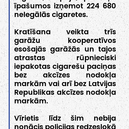
īpašumos izņemot 224 680
nelegālās cigaretes.
Kratīšana veikta trīs
garāžu kooperatīvos
esošajās garāžās un tajos
atrastas rūpnieciski
iepakotas cigarešu paciņas
bez akcīzes nodokļa
markām vai arī bez Latvijas
Republikas akcīzes nodokļa
markām.
Vīrietis līdz šim nebija
nonācis policijas redzeslokā