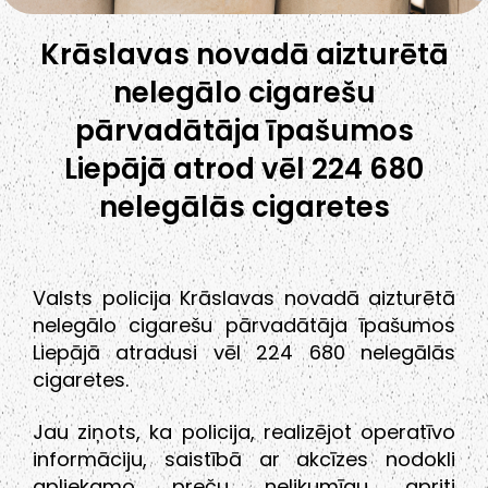
Krāslavas novadā aizturētā
nelegālo cigarešu
pārvadātāja īpašumos
Liepājā atrod vēl 224 680
nelegālās cigaretes
Valsts policija Krāslavas novadā aizturētā
nelegālo cigarešu pārvadātāja īpašumos
Liepājā atradusi vēl 224 680 nelegālās
cigaretes.
Jau ziņots, ka policija, realizējot operatīvo
informāciju, saistībā ar akcīzes nodokli
apliekamo preču nelikumīgu apriti