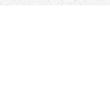
LIEPĀJA,LV-3401, LATVIJA
KONTAKTI
INFO@PAPUCIS.LV
28 555 801
SEKO MUMS
FACEBOOK
INSTAGRAM
TWITTER
TIKTOK
Kādu saturu Tu gribētu redzēt lai mēs