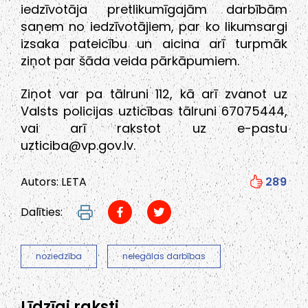
iedzīvotāja pretlikumīgajām darbībām
saņem no iedzīvotājiem, par ko likumsargi
izsaka pateicību un aicina arī turpmāk
ziņot par šāda veida pārkāpumiem.
Ziņot var pa tālruni 112, kā arī zvanot uz
Valsts policijas uzticības tālruni 67075444,
vai arī rakstot uz e-pastu
uzticiba@vp.gov.lv.
Autors: LETA
289
Dalīties:
noziedzība
nelegālas darbības
Līdzīgi raksti