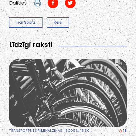
Dalīties:
Transports
Reisi
Līdzīgi raksti
TRANSPORTS
|
KRIMINĀLZIŅAS
| ŠODIEN, 15:30
18