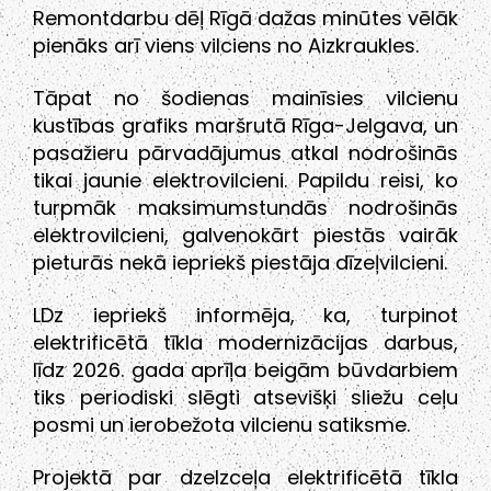
Remontdarbu dēļ Rīgā dažas minūtes vēlāk
pienāks arī viens vilciens no Aizkraukles.
Tāpat no šodienas mainīsies vilcienu
kustības grafiks maršrutā Rīga-Jelgava, un
pasažieru pārvadājumus atkal nodrošinās
tikai jaunie elektrovilcieni. Papildu reisi, ko
turpmāk maksimumstundās nodrošinās
elektrovilcieni, galvenokārt piestās vairāk
pieturās nekā iepriekš piestāja dīzeļvilcieni.
LDz iepriekš informēja, ka, turpinot
elektrificētā tīkla modernizācijas darbus,
līdz 2026. gada aprīļa beigām būvdarbiem
tiks periodiski slēgti atsevišķi sliežu ceļu
posmi un ierobežota vilcienu satiksme.
Projektā par dzelzceļa elektrificētā tīkla