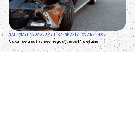
SATIKSMES NEGADĪJUMS
|
TRANSPORTS
| ŠODIEN, 14:00
Vakar ceļu satiksmes negadījumos 14 cietušie
LIEPĀJA,LV-3401, LATVIJA
KONTAKTI
INFO@PAPUCIS.LV
28 555 801
SEKO MUMS