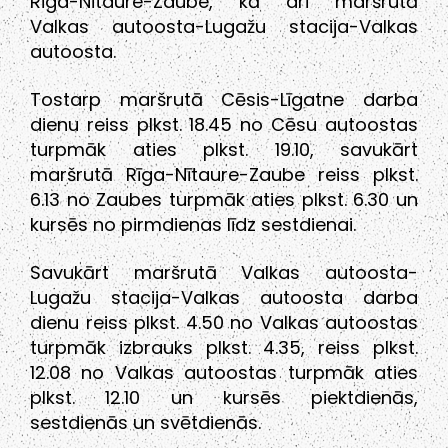
Rīga-Nītaure-Zaube, kā arī maršrutā
Valkas autoosta-Lugažu stacija-Valkas
autoosta.
Tostarp maršrutā Cēsis-Līgatne darba
dienu reiss plkst. 18.45 no Cēsu autoostas
turpmāk aties plkst. 19.10, savukārt
maršrutā Rīga-Nītaure-Zaube reiss plkst.
6.13 no Zaubes turpmāk aties plkst. 6.30 un
kursēs no pirmdienas līdz sestdienai.
Savukārt maršrutā Valkas autoosta-
Lugažu stacija-Valkas autoosta darba
dienu reiss plkst. 4.50 no Valkas autoostas
turpmāk izbrauks plkst. 4.35, reiss plkst.
12.08 no Valkas autoostas turpmāk aties
plkst. 12.10 un kursēs piektdienās,
sestdienās un svētdienās.