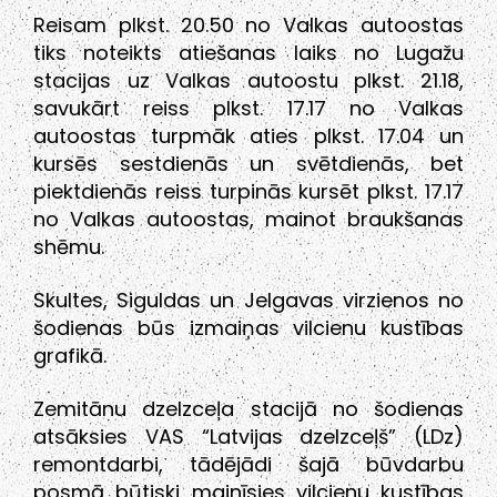
Reisam plkst. 20.50 no Valkas autoostas
tiks noteikts atiešanas laiks no Lugažu
stacijas uz Valkas autoostu plkst. 21.18,
savukārt reiss plkst. 17.17 no Valkas
autoostas turpmāk aties plkst. 17.04 un
kursēs sestdienās un svētdienās, bet
piektdienās reiss turpinās kursēt plkst. 17.17
no Valkas autoostas, mainot braukšanas
shēmu.
Skultes, Siguldas un Jelgavas virzienos no
šodienas būs izmaiņas vilcienu kustības
grafikā.
Zemitānu dzelzceļa stacijā no šodienas
atsāksies VAS “Latvijas dzelzceļš” (LDz)
remontdarbi, tādējādi šajā būvdarbu
posmā būtiski mainīsies vilcienu kustības