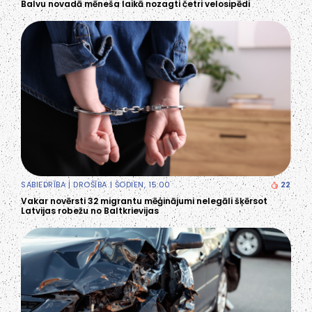
Balvu novadā mēneša laikā nozagti četri velosipēdi
SABIEDRĪBA
|
DROŠĪBA
| ŠODIEN, 15:00
22
Vakar novērsti 32 migrantu mēģinājumi nelegāli šķērsot
Latvijas robežu no Baltkrievijas