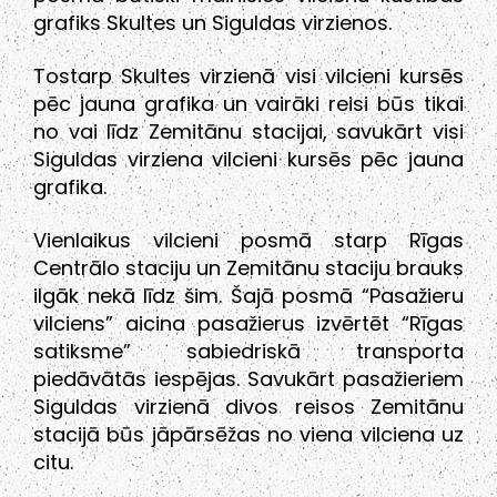
grafiks Skultes un Siguldas virzienos.
Tostarp Skultes virzienā visi vilcieni kursēs
pēc jauna grafika un vairāki reisi būs tikai
no vai līdz Zemitānu stacijai, savukārt visi
Siguldas virziena vilcieni kursēs pēc jauna
grafika.
Vienlaikus vilcieni posmā starp Rīgas
Centrālo staciju un Zemitānu staciju brauks
ilgāk nekā līdz šim. Šajā posmā “Pasažieru
vilciens” aicina pasažierus izvērtēt “Rīgas
satiksme” sabiedriskā transporta
piedāvātās iespējas. Savukārt pasažieriem
Siguldas virzienā divos reisos Zemitānu
stacijā būs jāpārsēžas no viena vilciena uz
citu.