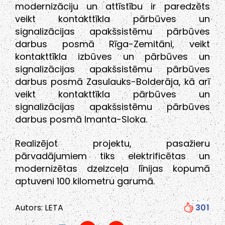
modernizāciju un attīstību ir paredzēts
veikt kontakttīkla pārbūves un
signalizācijas apakšsistēmu pārbūves
darbus posmā Rīga-Zemitāni, veikt
kontakttīkla izbūves un pārbūves un
signalizācijas apakšsistēmu pārbūves
darbus posmā Zasulauks-Bolderāja, kā arī
veikt kontakttīkla pārbūves un
signalizācijas apakšsistēmu pārbūves
darbus posmā Imanta-Sloka.
Realizējot projektu, pasažieru
pārvadājumiem tiks elektrificētas un
modernizētas dzelzceļa līnijas kopumā
aptuveni 100 kilometru garumā.
Autors: LETA
301