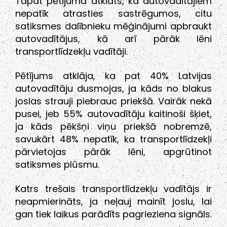
Tāpat pētījumā atklāts, ka autovadītājiem
nepatīk atrasties sastrēgumos, citu
satiksmes dalībnieku mēģinājumi apbraukt
autovadītājus, kā arī pārāk lēni
transportlīdzekļu vadītāji.
Pētījums atklāja, ka pat 40% Latvijas
autovadītāju dusmojas, ja kāds no blakus
joslas strauji piebrauc priekšā. Vairāk nekā
pusei, jeb 55% autovadītāju kaitinoši šķiet,
ja kāds pēkšņi viņu priekšā nobremzē,
savukārt 48% nepatīk, ka transportlīdzekļi
pārvietojas pārāk lēni, apgrūtinot
satiksmes plūsmu.
Katrs trešais transportlīdzekļu vadītājs ir
neapmierināts, ja neļauj mainīt joslu, lai
gan tiek laikus parādīts pagrieziena signāls.