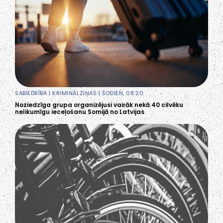
SABIEDRĪBA
|
KRIMINĀLZIŅAS
| ŠODIEN, 08:20
Noziedzīga grupa organizējusi vairāk nekā 40 cilvēku
nelikumīgu ieceļošanu Somijā no Latvijas