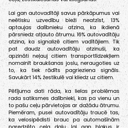
Lai gan autovadītāji savus pārkāpumus vai
neētisku uzvedību bieži neatzīst, 13%
aptaujas dalībnieku atzina, ka ikdienā
pārsniedz atļauto ātrumu. 16% autovadītāju
atzina, ka signalizē citiem vadītājiem. Tik
pat daudz autovadītāju atzinuši, ka
apzināti neļauj citiem transportlīdzekļiem
nomainīt braukšanas joslu, neraugoties uz
to, ka tiek rādīts pagrieziena signāls.
Savukārt 14% žestikulē vai kliedz uz citiem.
Pētījuma dati rāda, ka lielas problēmas
rada satiksmes dalībnieki, kas pa vienu un
to pašu ceļu pārvietojas ar dažādu ātrumu.
Piemēram, pusei autovadītāju traucē tas,
ka velosipēdisti brauc pa automašīnām
paredzēto ceļa daļu, lai gan blakus ir