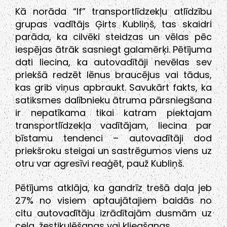
Kā norāda “If” transportlīdzekļu atlīdzību
grupas vadītājs Ģirts Kubliņš, tas skaidri
parāda, ka cilvēki steidzas un vēlas pēc
iespējas ātrāk sasniegt galamērķi. Pētījuma
dati liecina, ka autovadītāji nevēlas sev
priekšā redzēt lēnus braucējus vai tādus,
kas grib viņus apbraukt. Savukārt fakts, ka
satiksmes dalībnieku ātruma pārsniegšana
ir nepatīkama tikai katram piektajam
transportlīdzekļa vadītājam, liecina par
bīstamu tendenci – autovadītāji dod
priekšroku steigai un sastrēgumos viens uz
otru var agresīvi reaģēt, pauž Kubliņš.
Pētījums atklāja, ka gandrīz trešā daļa jeb
27% no visiem aptaujātajiem baidās no
citu autovadītāju izrādītajām dusmām uz
ceļa, žestikulēšanas vai kliegšanas.