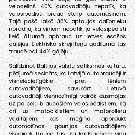
veloceliņš. 40% autovadītāju nepatīk, ka
velosipēdisti brauc starp automašīnām.
Tajā pašā laikā 36% aptaujas dalībnieku
norādīja, ka viņiem nepatīk, ja velosipēdisti
lielā ātrumā apbrauc uz ietves esošos
gājējus. Elektrisko skrejriteņu gadījumā tas
traucē pat 44% gājēju.
Salīdzinot Baltijas valstu satiksmes kultūru,
pētījumā secināts, ka Latvijā autobraucēji ir
visneiecietīgākie pret lēniem
autovadītājiem, savukārt Lietuvā
autovadītāji viennozīmīgi vairāk dusmojas
uz pa ceļu braucošiem velosipēdistiem, kā
arī uz motociklistiem un motorolleru
vadītājiem, kas mēģina apbraukt
automašīnas. Igaunijas autovadītājiem
visvairāk traucē tas, ka kāds ieņem viņu