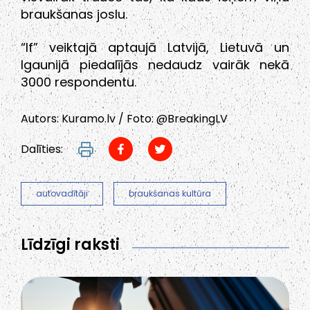
braukšanas joslu.
“If” veiktajā aptaujā Latvijā, Lietuvā un
Igaunijā piedalījās nedaudz vairāk nekā
3000 respondentu.
Autors: Kuramo.lv / Foto: @BreakingLV
Dalīties:
autovadītāji
braukšanas kultūra
Līdzīgi raksti