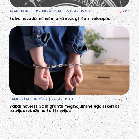
TRANSPORTS
|
KRIMINĀLZIŅAS
| VAKAR, 15:30
263
Balvu novadā mēneša laikā nozagti četri velosipēdi
SABIEDRĪBA
|
DROŠĪBA
| VAKAR, 15:00
176
Vakar novērsti 32 migrantu mēģinājumi nelegāli šķērsot
Latvijas robežu no Baltkrievijas