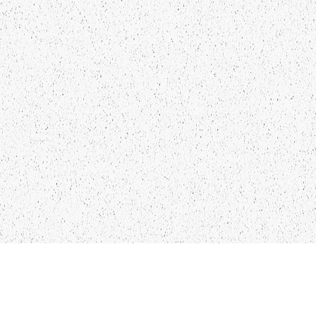
LIEPĀJA,LV-3401, LATVIJA