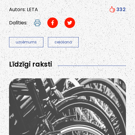
Autors: LETA
332
Dalīties:
uzņēmums
ceļošana
Līdzīgi raksti