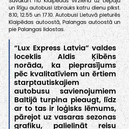
Savukārt no Klaipēdas virzienā uz Liepāju
un Rīgu autobusi izbrauks katru dienu plkst.
8.10, 12.55 un 17.10. Autobusi Lietuvā pieturēs
Klaipēdas autoostā, Palangas autoostā un
pie Palangas lidostas.
“Lux Express Latvia” valdes
loceklis Aldis Ķibēns
norāda, ka pieprasījums
pēc kvalitatīviem un ērtiem
starptautiskajiem
autobusu savienojumiem
Baltijā turpina pieaugt, līdz
ar to tas ir loģisks lēmums,
pārejot uz vasaras sezonas
grafiku, palielināt reisu