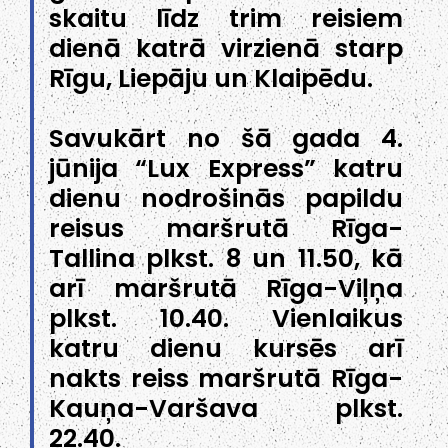
skaitu līdz trim reisiem
dienā katrā virzienā starp
Rīgu, Liepāju un Klaipēdu.
Savukārt no šā gada 4.
jūnija “Lux Express” katru
dienu nodrošinās papildu
reisus maršrutā Rīga-
Tallina plkst. 8 un 11.50, kā
arī maršrutā Rīga-Viļņa
plkst. 10.40. Vienlaikus
katru dienu kursēs arī
nakts reiss maršrutā Rīga-
Kauņa-Varšava plkst.
22.40.