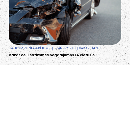
SATIKSMES NEGADĪJUMS
|
TRANSPORTS
| VAKAR, 14:00
Vakar ceļu satiksmes negadījumos 14 cietušie
LIEPĀJA,LV-3401, LATVIJA
KONTAKTI
INFO@PAPUCIS.LV