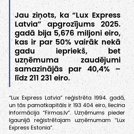
Jau ziņots, ka “Lux Express
Latvia” apgrozījums 2025.
gadā bija 5,676 miljoni eiro,
kas ir par 50% vairāk nekā
gadu iepriekš, bet
uzņēmuma zaudējumi
samazinājās par 40,4% –
līdz 211 231 eiro.
“Lux Express Latvia” reģistrēta 1994. gadā,
un tās pamatkapitāls ir 193 404 eiro, liecina
informācija “Firmas.lv”. Uzņēmums pieder
Igaunijā reģistrētajam uzņēmumam “Lux
Express Estonia”.