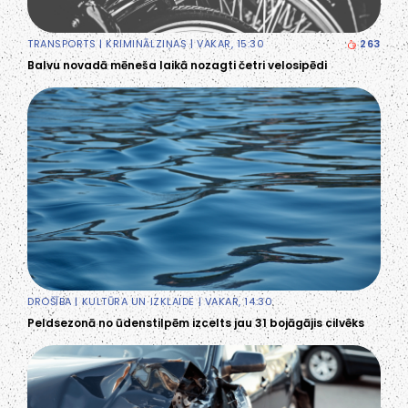
TRANSPORTS
|
KRIMINĀLZIŅAS
| VAKAR, 15:30
263
Balvu novadā mēneša laikā nozagti četri velosipēdi
DROŠĪBA
|
KULTŪRA UN IZKLAIDE
| VAKAR, 14:30
Peldsezonā no ūdenstilpēm izcelts jau 31 bojāgājis cilvēks