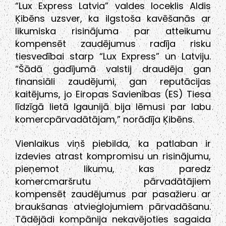
“Lux Express Latvia” valdes loceklis Aldis
Ķibēns uzsver, ka ilgstoša kavēšanās ar
likumiska risinājuma par atteikumu
kompensēt zaudējumus radīja risku
tiesvedībai starp “Lux Express” un Latviju.
“Šādā gadījumā valstij draudēja gan
finansiāli zaudējumi, gan reputācijas
kaitējums, jo Eiropas Savienības (ES) Tiesa
līdzīgā lietā Igaunijā bija lēmusi par labu
komercpārvadātājam,” norādīja Ķibēns.
Vienlaikus viņš piebilda, ka patlaban ir
izdevies atrast kompromisu un risinājumu,
pieņemot likumu, kas paredz
komercmaršrutu pārvadātājiem
kompensēt zaudējumus par pasažieru ar
braukšanas atvieglojumiem pārvadāšanu.
Tādējādi kompānija nekavējoties sagaida