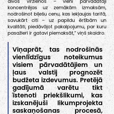
divos virzienos – vieni pārvadātāji
koncentrējas uz zemākām izmaksām,
nodrošinot biļešu cenu, kas iekļaujas tarifā,
savukārt citi – uz papildu ērtībām un
kvalitāti, piedāvājot pakalpojumu, par kuru
pasažieri ir gatavi piemaksāt,” viņš skaidro.
Viņaprāt, tas nodrošinās
vienlīdzīgus noteikumus
visiem pārvadātājiem un
ļaus valstij prognozēt
budžeta izdevumus. Pretējā
gadījumā varētu tikt
īstenoti priekšlikumi, kas
izskanējuši likumprojekta
saskaņošanas procesā,