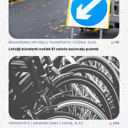
BRAUKŠANAS APSTĀKĻI
|
TRANSPORTS
| ŠODIEN, 12:30
151
Latvijā būvdarbi notiek 61 valsts autoceļu posmā
TRANSPORTS
|
KRIMINĀLZIŅAS
| VAKAR, 15:30
263