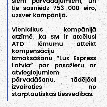
šiem pārvadājumiem, un
tie sasniedz 753 000 eiro,
uzsver kompānijā.
Vienlaikus kompānijā
atzīmē, ka SM ir atcēlusi
ATD lēmumu atteikt
kompensāciju
izmaksāšanu “Lux Express
Latvia” par pasažieru ar
atvieglojumiem
pārvadāšanu, tādējādi
izvairoties no
starptautiskas tiesvedības.