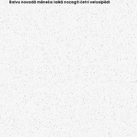
Balvu novadā mēneša laikā nozagti četri velosipēdi