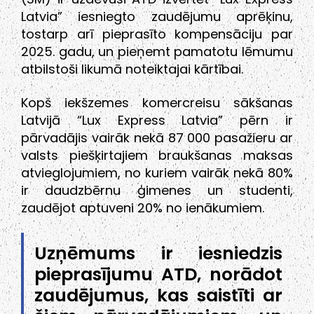
Latvia” iesniegto zaudējumu aprēķinu,
tostarp arī pieprasīto kompensāciju par
2025. gadu, un pieņemt pamatotu lēmumu
atbilstoši likumā noteiktajai kārtībai.
Kopš iekšzemes komercreisu sākšanas
Latvijā “Lux Express Latvia” pērn ir
pārvadājis vairāk nekā 87 000 pasažieru ar
valsts piešķirtajiem braukšanas maksas
atvieglojumiem, no kuriem vairāk nekā 80%
ir daudzbērnu ģimenes un studenti,
zaudējot aptuveni 20% no ienākumiem.
Uzņēmums ir iesniedzis
pieprasījumu ATD, norādot
zaudējumus, kas saistīti ar