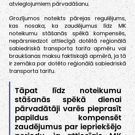
atvieglojumiem pārvadāšanu.
Grozījumos noteikts pārejas regulējums,
kas nosaka, ka zaudējumus līdz MK
noteikumu stāšanās spēkā kompensēs,
nepārsniedzot attiecīgā dotētā reģionālā
sabiedriskā transporta tarifa apmēru vai
braukšanas maksu faktiskajā apmērā, ja tā
ir zemāka par dotēto reģionālā sabiedriskā
transporta tarifu.
Tāpat līdz noteikumu
stāšanās spēkā dienai
pārvadātāji varēs pieprasīt
papildus kompensēt
zaudējumus par iepriekšējo