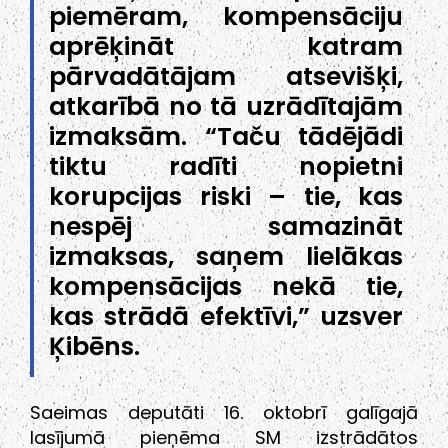
piemēram, kompensāciju
aprēķināt katram
pārvadātājam atsevišķi,
atkarībā no tā uzrādītajām
izmaksām. “Taču tādējādi
tiktu radīti nopietni
korupcijas riski – tie, kas
nespēj samazināt
izmaksas, saņem lielākas
kompensācijas nekā tie,
kas strādā efektīvi,” uzsver
Ķibēns.
Saeimas deputāti 16. oktobrī galīgajā
lasījumā pieņēma SM izstrādātos