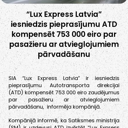
“Lux Express Latvia”
iesniedzis pieprasījumu ATD
kompensēt 753 000 eiro par
pasažieru ar atvieglojumiem
pārvadāšanu
SIA “Lux Express Latvia” ir iesniedzis
pieprasījumu Autotransporta direkcijai
(ATD) kompensēt 753 000 eiro zaudējumus
par pasažieru ar atvieglojumiem
pārvadāšanu, informēja kompānijā.
Kompānijā informē, ka Satiksmes ministrija
(SM) ir uzdevusi ATD izvērtēt “Lux Express