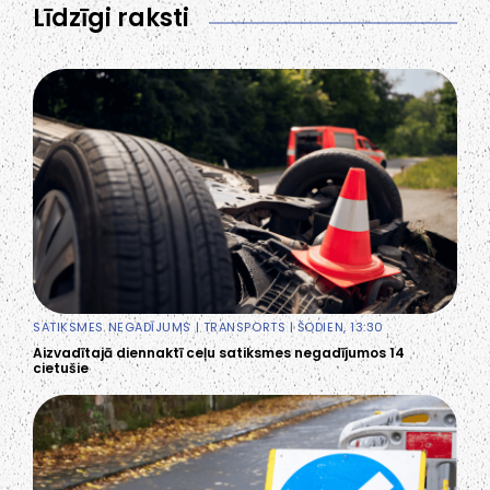
Līdzīgi raksti
SATIKSMES NEGADĪJUMS
|
TRANSPORTS
| ŠODIEN, 13:30
Aizvadītajā diennaktī ceļu satiksmes negadījumos 14
cietušie