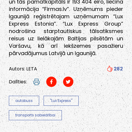
un tās pamatkapitāls ir 193 404 eiro, liecina
informācija “Firmas.lv”. Uzņēmums pieder
Igaunijā reģistrētajam uzņēmumam “Lux
Express Estonia”. “Lux Express Group”
nodrošina starptautiskus tālsatiksmes
reisus uz lielākajām Baltijas pilsētām un
Varšavu, kā arī iekšzemes pasažieru
pārvadājumus Latvijā un Igaunijā.
Autors: LETA
282
Dalīties:
autobuss
"Lux Express"
transports sabiedrībai