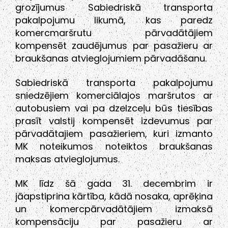
grozījumus Sabiedriskā transporta
pakalpojumu likumā, kas paredz
komercmaršrutu pārvadātājiem
kompensēt zaudējumus par pasažieru ar
braukšanas atvieglojumiem pārvadāšanu.
Sabiedriskā transporta pakalpojumu
sniedzējiem komerciālajos maršrutos ar
autobusiem vai pa dzelzceļu būs tiesības
prasīt valstij kompensēt izdevumus par
pārvadātajiem pasažieriem, kuri izmanto
MK noteikumos noteiktos braukšanas
maksas atvieglojumus.
MK līdz šā gada 31. decembrim ir
jāapstiprina kārtība, kādā nosaka, aprēķina
un komercpārvadātājiem izmaksā
kompensāciju par pasažieru ar