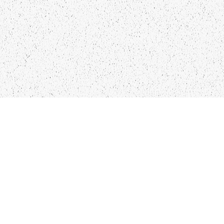
LIEPĀJA,LV-3401, LATVIJA
KONTAKTI
INFO@PAPUCIS.LV
28 555 801
SEKO MUMS
FACEBOOK