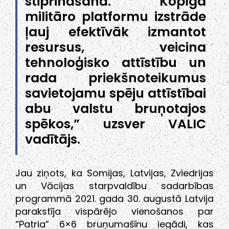
stiprināšanā. Kopīga
militāro platformu izstrāde
ļauj efektīvāk izmantot
resursus, veicina
tehnoloģisko attīstību un
rada priekšnoteikumus
savietojamu spēju attīstībai
abu valstu bruņotajos
spēkos,” uzsver VALIC
vadītājs.
Jau ziņots, ka Somijas, Latvijas, Zviedrijas
un Vācijas starpvaldību sadarbības
programmā 2021. gada 30. augustā Latvija
parakstīja vispārējo vienošanos par
“Patria” 6×6 bruņumašīnu iegādi, kas