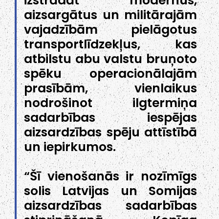
izstrādāt modernus,
aizsargātus un militārajām
vajadzībām pielāgotus
transportlīdzekļus, kas
atbilstu abu valstu bruņoto
spēku operacionālajām
prasībām, vienlaikus
nodrošinot ilgtermiņa
sadarbības iespējas
aizsardzības spēju attīstībā
un iepirkumos.
“Šī vienošanās ir nozīmīgs
solis Latvijas un Somijas
aizsardzības sadarbības