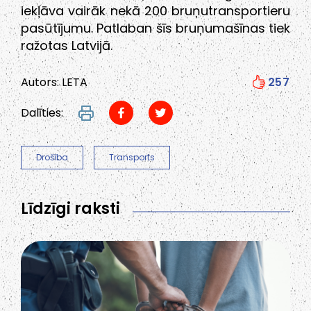
iekļāva vairāk nekā 200 bruņutransportieru
pasūtījumu. Patlaban šīs bruņumašīnas tiek
ražotas Latvijā.
Autors: LETA
257
Dalīties:
Drošība
Transports
Līdzīgi raksti