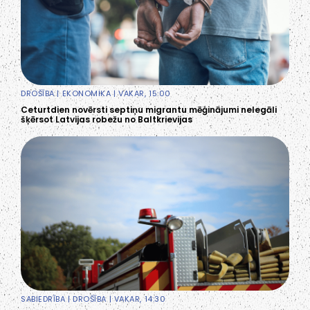
DROŠĪBA
|
EKONOMIKA
| VAKAR, 15:00
Ceturtdien novērsti septiņu migrantu mēģinājumi nelegāli
šķērsot Latvijas robežu no Baltkrievijas
SABIEDRĪBA
|
DROŠĪBA
| VAKAR, 14:30