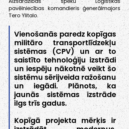
Aizsardzības spēku Loģistikas
pavēlniecības komandieris ģenerālmajors
Tero Ylitalo.
Vienošanās paredz kopīgas
militāro transportlīdzekļu
sistēmas (CPV) un ar to
saistīto tehnoloģiju izstrādi
un iespēju nākotnē veikt šo
sistēmu sērijveida ražošanu
un iegādi. Plānots, ka
jaunās sistēmas izstrāde
ilgs trīs gadus.
Kopīgā projekta mērķis ir