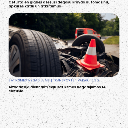
Ceturtdien glābēji dzēsuši degošu kravas automašīnu,
apkures katlu un atkritumus
SATIKSMES NEGADĪJUMS
|
TRANSPORTS
| VAKAR, 13:30
Aizvadītajā diennaktī ceļu satiksmes negadījumos 14
cietušie