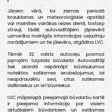
Jāņem vērā, ka ziemas periodā
braukšanas un meteoroloģiskie apstākļi
var mainīties vairākas reizes dienā, tostarp
strauji, tādēļ autovadītājiem jāpievērš
uzmanība mainīgās informācijas ceļazīmju
norādījumiem un tie jāievēro, atgādina LVC.
Tikmēr 32 valsts autoceļu posmos
joprojām turpinās būvdarbi. Autovadītāji
tiek aicināti nepārkāpt būvlaukumos
noteiktos satiksmes ierobežojumus, lai
neapdraudētu sevi, citus satiksmes
dalībniekus un arī būvniekus.
LVC mājaslapā pieejamajā būvdarbu kartē
ir pieejama informācija par visiem
aktuālajiem būvdarbiem un satiksmes