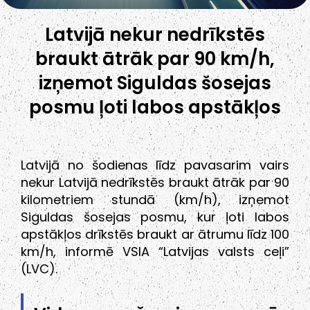
Latvijā nekur nedrīkstēs
braukt ātrāk par 90 km/h,
izņemot Siguldas šosejas
posmu ļoti labos apstākļos
Latvijā no šodienas līdz pavasarim vairs
nekur Latvijā nedrīkstēs braukt ātrāk par 90
kilometriem stundā (km/h), izņemot
Siguldas šosejas posmu, kur ļoti labos
apstākļos drīkstēs braukt ar ātrumu līdz 100
km/h, informē VSIA “Latvijas valsts ceļi”
(LVC).