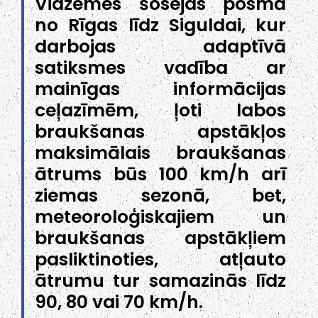
Vidzemes šosejas posmā
no Rīgas līdz Siguldai, kur
darbojas adaptīvā
satiksmes vadība ar
mainīgas informācijas
ceļazīmēm, ļoti labos
braukšanas apstākļos
maksimālais braukšanas
ātrums būs 100 km/h arī
ziemas sezonā, bet,
meteoroloģiskajiem un
braukšanas apstākļiem
pasliktinoties, atļauto
ātrumu tur samazinās līdz
90, 80 vai 70 km/h.