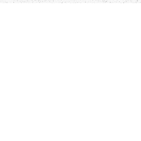
LIEPĀJA,LV-3401, LATVIJA
KONTAKTI
INFO@PAPUCIS.LV
28 555 801
SEKO MUMS
FACEBOOK
INSTAGRAM
TWITTER
TIKTOK
Kādu saturu Tu gribētu redzēt lai mēs
atspoguļojam un pētām?
Pastāsti mums!