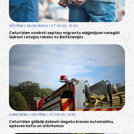
DROŠĪBA
|
EKONOMIKA
| 07.08.26, 15:00
Ceturtdien novērsti septiņu migrantu mēģinājumi nelegāli
šķērsot Latvijas robežu no Baltkrievijas
SABIEDRĪBA
|
DROŠĪBA
| 07.08.26, 14:30
Ceturtdien glābēji dzēsuši degošu kravas automašīnu,
apkures katlu un atkritumus