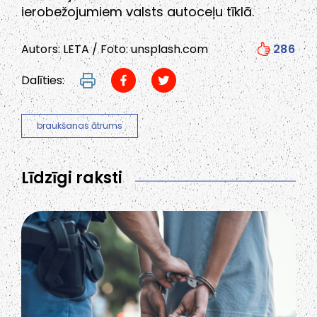
ierobežojumiem valsts autoceļu tīklā.
Autors: LETA / Foto: unsplash.com
286
Dalīties:
braukšanas ātrums
Līdzīgi raksti