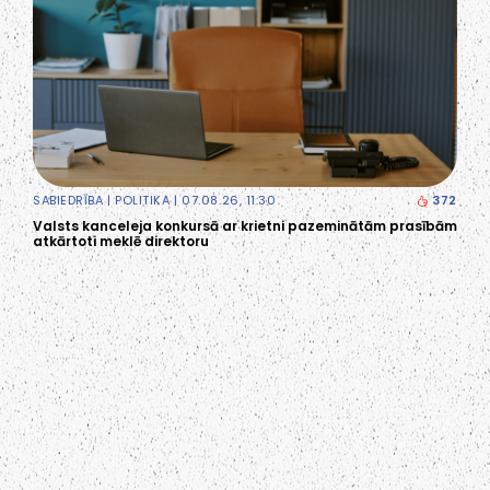
SABIEDRĪBA
|
POLITIKA
| 07.08.26, 11:30
372
Valsts kanceleja konkursā ar krietni pazeminātām prasībām
atkārtoti meklē direktoru