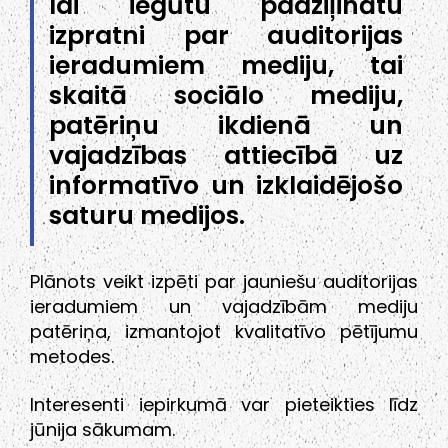
lai iegūtu padziļinātu
izpratni par auditorijas
ieradumiem mediju, tai
skaitā sociālo mediju,
patēriņu ikdienā un
vajadzības attiecībā uz
informatīvo un izklaidējošo
saturu medijos.
Plānots veikt izpēti par jauniešu auditorijas
ieradumiem un vajadzībām mediju
patēriņa, izmantojot kvalitatīvo pētījumu
metodes.
Interesenti iepirkumā var pieteikties līdz
jūnija sākumam.