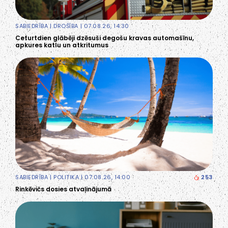
SABIEDRĪBA
|
DROŠĪBA
| 07.08.26, 14:30
Ceturtdien glābēji dzēsuši degošu kravas automašīnu,
apkures katlu un atkritumus
SABIEDRĪBA
|
POLITIKA
| 07.08.26, 14:00
253
Rinkēvičs dosies atvaļinājumā