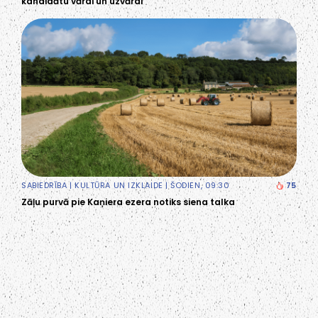
kandidātu vārdi un uzvārdi
SABIEDRĪBA
|
KULTŪRA UN IZKLAIDE
| ŠODIEN, 09:30
75
Zāļu purvā pie Kaņiera ezera notiks siena talka