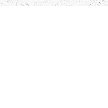
LIEPĀJA,LV-3401, LATVIJA
KONTAKTI
INFO@PAPUCIS.LV
28 555 801
SEKO MUMS
FACEBOOK
INSTAGRAM
TWITTER
TIKTOK
Kādu saturu Tu gribētu redzēt lai mēs
atspoguļojam un pētām?
Pastāsti mums!