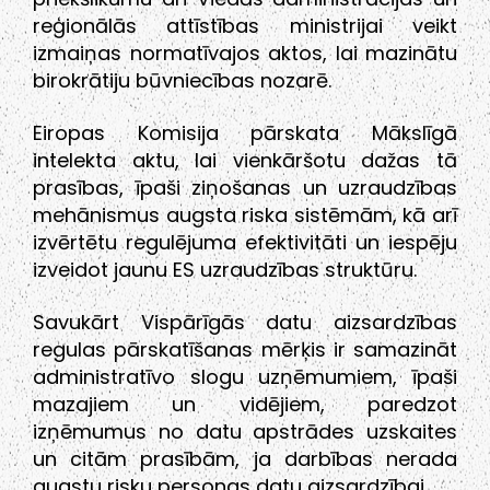
reģionālās attīstības ministrijai veikt
izmaiņas normatīvajos aktos, lai mazinātu
birokrātiju būvniecības nozarē.
Eiropas Komisija pārskata Mākslīgā
intelekta aktu, lai vienkāršotu dažas tā
prasības, īpaši ziņošanas un uzraudzības
mehānismus augsta riska sistēmām, kā arī
izvērtētu regulējuma efektivitāti un iespēju
izveidot jaunu ES uzraudzības struktūru.
Savukārt Vispārīgās datu aizsardzības
regulas pārskatīšanas mērķis ir samazināt
administratīvo slogu uzņēmumiem, īpaši
mazajiem un vidējiem, paredzot
izņēmumus no datu apstrādes uzskaites
un citām prasībām, ja darbības nerada
augstu risku personas datu aizsardzībai.