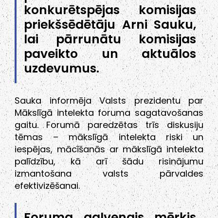
konkurētspējas komisijas
priekšsēdētāju Arni Sauku,
lai pārrunātu komisijas
paveikto un aktuālos
uzdevumus.
Sauka informēja Valsts prezidentu par
Mākslīgā intelekta foruma sagatavošanas
gaitu. Forumā paredzētas trīs diskusiju
tēmas – mākslīgā intelekta riski un
iespējas, mācīšanās ar mākslīgā intelekta
palīdzību, kā arī šādu risinājumu
izmantošana valsts pārvaldes
efektivizēšanai.
Foruma galvenais mērķis