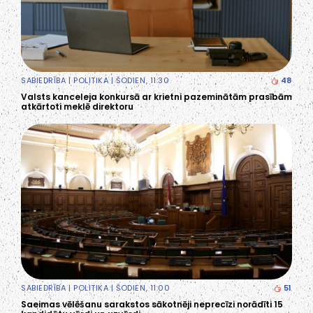
SABIEDRĪBA
|
POLITIKA
| ŠODIEN, 11:30
48
Valsts kanceleja konkursā ar krietni pazeminātām prasībām
atkārtoti meklē direktoru
SABIEDRĪBA
|
POLITIKA
| ŠODIEN, 11:00
51
Saeimas vēlēšanu sarakstos sākotnēji neprecīzi norādīti 15