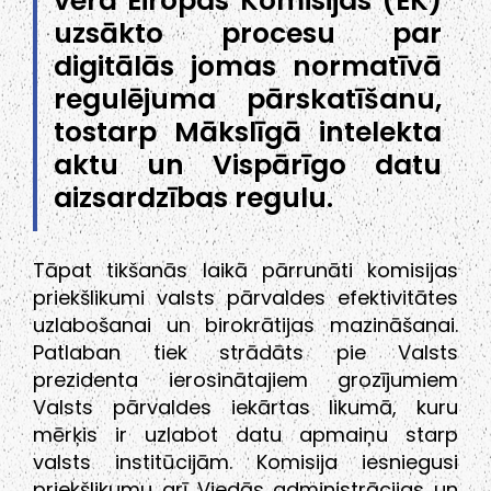
vērā Eiropas Komisijas (EK)
uzsākto procesu par
digitālās jomas normatīvā
regulējuma pārskatīšanu,
tostarp Mākslīgā intelekta
aktu un Vispārīgo datu
aizsardzības regulu.
Tāpat tikšanās laikā pārrunāti komisijas
priekšlikumi valsts pārvaldes efektivitātes
uzlabošanai un birokrātijas mazināšanai.
Patlaban tiek strādāts pie Valsts
prezidenta ierosinātajiem grozījumiem
Valsts pārvaldes iekārtas likumā, kuru
mērķis ir uzlabot datu apmaiņu starp
valsts institūcijām. Komisija iesniegusi
priekšlikumu arī Viedās administrācijas un