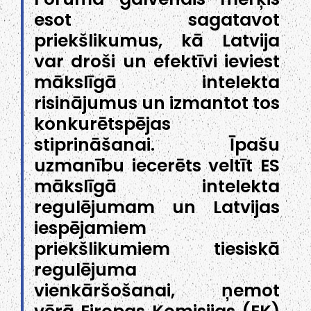
esot sagatavot
priekšlikumus, kā Latvija
var droši un efektīvi ieviest
mākslīgā intelekta
risinājumus un izmantot tos
konkurētspējas
stiprināšanai. Īpašu
uzmanību iecerēts veltīt ES
mākslīgā intelekta
regulējumam un Latvijas
iespējamiem
priekšlikumiem tiesiskā
regulējuma
vienkāršošanai, ņemot