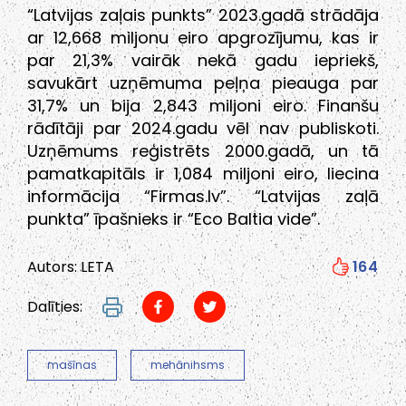
“Latvijas zaļais punkts” 2023.gadā strādāja
ar 12,668 miljonu eiro apgrozījumu, kas ir
par 21,3% vairāk nekā gadu iepriekš,
savukārt uzņēmuma peļņa pieauga par
31,7% un bija 2,843 miljoni eiro. Finanšu
rādītāji par 2024.gadu vēl nav publiskoti.
Uzņēmums reģistrēts 2000.gadā, un tā
pamatkapitāls ir 1,084 miljoni eiro, liecina
informācija “Firmas.lv”. “Latvijas zaļā
punkta” īpašnieks ir “Eco Baltia vide”.
Autors: LETA
164
Dalīties:
mašīnas
mehānihsms