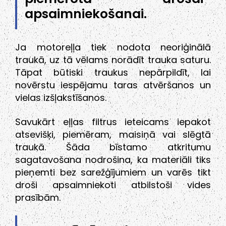
apsaimniekošanai.
Ja motoreļļa tiek nodota neoriģinālā
traukā, uz tā vēlams norādīt trauka saturu.
Tāpat būtiski traukus nepārpildīt, lai
novērstu iespējamu taras atvēršanos un
vielas izšļakstīšanos.
Savukārt eļļas filtrus ieteicams iepakot
atsevišķi, piemēram, maisiņā vai slēgtā
traukā. Šāda bīstamo atkritumu
sagatavošana nodrošina, ka materiāli tiks
pieņemti bez sarežģījumiem un varēs tikt
droši apsaimniekoti atbilstoši vides
prasībām.