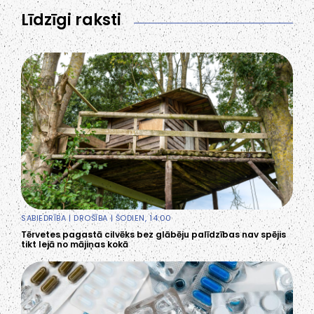
Līdzīgi raksti
SABIEDRĪBA
|
DROŠĪBA
| ŠODIEN, 14:00
Tērvetes pagastā cilvēks bez glābēju palīdzības nav spējis
tikt lejā no mājiņas kokā