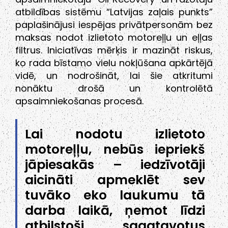
atbildības sistēmu “Latvijas zaļais punkts”
paplašinājusi iespējas privātpersonām bez
maksas nodot izlietoto motoreļļu un eļļas
filtrus. Iniciatīvas mērķis ir mazināt riskus,
ko rada bīstamo vielu nokļūšana apkārtējā
vidē, un nodrošināt, lai šie atkritumi
nonāktu drošā un kontrolētā
apsaimniekošanas procesā.
Lai nodotu izlietoto
motoreļļu, nebūs iepriekš
jāpiesakās – iedzīvotāji
aicināti apmeklēt sev
tuvāko eko laukumu tā
darba laikā, ņemot līdzi
atbilstoši sagatavotus