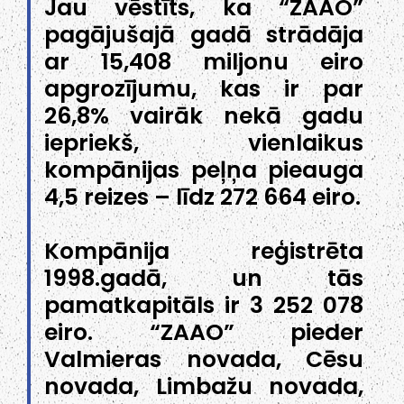
Jau vēstīts, ka “ZAAO”
pagājušajā gadā strādāja
ar 15,408 miljonu eiro
apgrozījumu, kas ir par
26,8% vairāk nekā gadu
iepriekš, vienlaikus
kompānijas peļņa pieauga
4,5 reizes – līdz 272 664 eiro.
Kompānija reģistrēta
1998.gadā, un tās
pamatkapitāls ir 3 252 078
eiro. “ZAAO” pieder
Valmieras novada, Cēsu
novada, Limbažu novada,