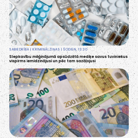
SABIEDRĪBA
|
KRIMINĀLZIŅAS
| ŠODIEN, 13:30
Slepkavību mēģinājumā apsūdzētā mediķe savus tuviniekus
vispirms iemidzinājusi un pēc tam sazāļojusi