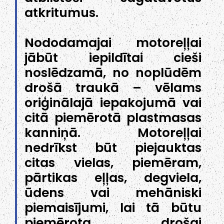
atkritumus.
Nododamajai motoreļļai
jābūt iepildītai cieši
noslēdzamā, no noplūdēm
drošā traukā – vēlams
oriģinālajā iepakojumā vai
citā piemērotā plastmasas
kanniņā. Motoreļļai
nedrīkst būt piejauktas
citas vielas, piemēram,
pārtikas eļļas, degviela,
ūdens vai mehāniski
piemaisījumi, lai tā būtu
piemērota drošai