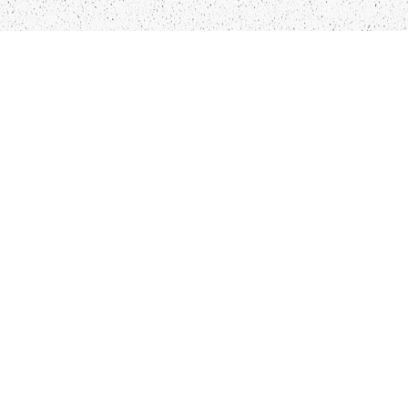
LIEPĀJA,LV-3401, LATVIJA
KONTAKTI
INFO@PAPUCIS.LV
28 555 801
SEKO MUMS
FACEBOOK
INSTAGRAM
TWITTER
TIKTOK
Kādu saturu Tu gribētu redzēt lai mēs
atspoguļojam un pētām?