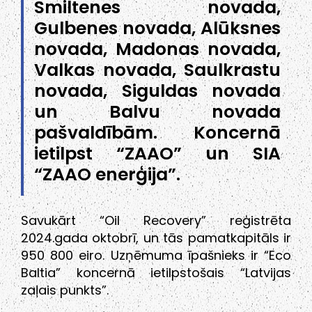
Smiltenes novada,
Gulbenes novada, Alūksnes
novada, Madonas novada,
Valkas novada, Saulkrastu
novada, Siguldas novada
un Balvu novada
pašvaldībām. Koncernā
ietilpst “ZAAO” un SIA
“ZAAO enerģija”.
Savukārt “Oil Recovery” reģistrēta
2024.gada oktobrī, un tās pamatkapitāls ir
950 800 eiro. Uzņēmuma īpašnieks ir “Eco
Baltia” koncernā ietilpstošais “Latvijas
zaļais punkts”.