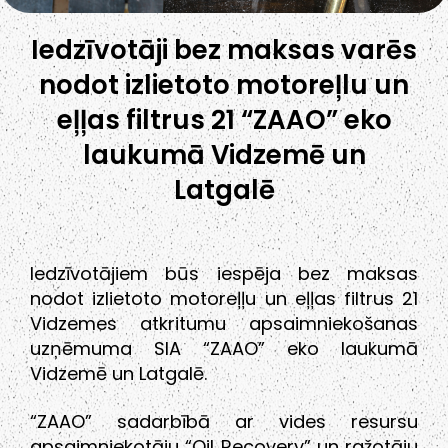
Iedzīvotāji bez maksas varēs
nodot izlietoto motoreļlu un
eļļas filtrus 21 “ZAAO” eko
laukumā Vidzemē un
Latgalē
Iedzīvotājiem būs iespēja bez maksas
nodot izlietoto motoreļļu un eļļas filtrus 21
Vidzemes atkritumu apsaimniekošanas
uzņēmuma SIA “ZAAO” eko laukumā
Vidzemē un Latgalē.
“ZAAO” sadarbībā ar vides resursu
apsaimniekotāju “Oil Recovery” un ražotāju