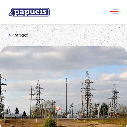
Atpakaļ