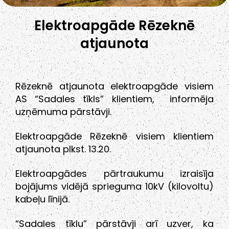
Elektroapgāde Rēzeknē
atjaunota
Rēzeknē atjaunota elektroapgāde visiem
AS “Sadales tīkls” klientiem, informēja
uzņēmuma pārstāvji.
Elektroapgāde Rēzeknē visiem klientiem
atjaunota plkst. 13.20.
Elektroapgādes pārtraukumu izraisīja
bojājums vidējā sprieguma 10kV (kilovoltu)
kabeļu līnijā.
“Sadales tīklu” pārstāvji arī uzver, ka