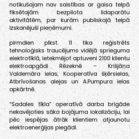
notikušajam nav saistības ar gaisa telpā
fiksētajām bezpilota lidaparātu
aktivitātēm, par kurām publiskajā telpā
izskanējuši pieņēmumi.
pirmdien plkst. 11 tika reģistrēts
tehnoloģisks traucējums vidējā sprieguma
elektrotīklā, ietekmējot aptuveni 2100 klientu
elektroapgādi Rēzeknē – Krišjāņa
Valdemāra ielas, Kooperatīva šķērsielas,
Atbrīvošanas alejas un A.Pumpura ielas
apkārtnē.
“Sadales tīkla” operatīvā darba brigāde
nekavējoties sāka bojājuma lokalizāciju, lai
pēc iespējas ātrāk klientiem atjaunotu
elektroenerģijas piegādi.