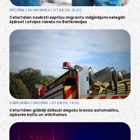
DROŠĪBA
|
EKONOMIKA
| 07.08.26, 15:00
Ceturtdien novērsti septiņu migrantu mēģinājumi nelegāli
šķērsot Latvijas robežu no Baltkrievijas
SABIEDRĪBA
|
DROŠĪBA
| 07.08.26, 14:30
Ceturtdien glābēji dzēsuši degošu kravas automašīnu,
apkures katlu un atkritumus