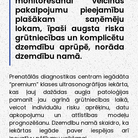
monitorēšanai veicinās
pakalpojumu pieejamību
plašākam saņēmēju
lokam, īpaši augsta riska
grūtniecības un komplicētu
dzemdību aprūpē, norāda
dzemdību namā.
Prenatālās diagnostikas centram iegādāta
“premium” klases ultrasonogrāfijas iekārta,
kas ļauj dažādas augļa patoloģijas
pamanīt jau agrīnā grūtniecības laikā,
veicot individuālu risku aprēķinu, datu
apkopojumu un attīstības modeļu
prognozēšanu. Dzemdību namā skaidro, ka
iekārtas iegāde paver iespējas arī