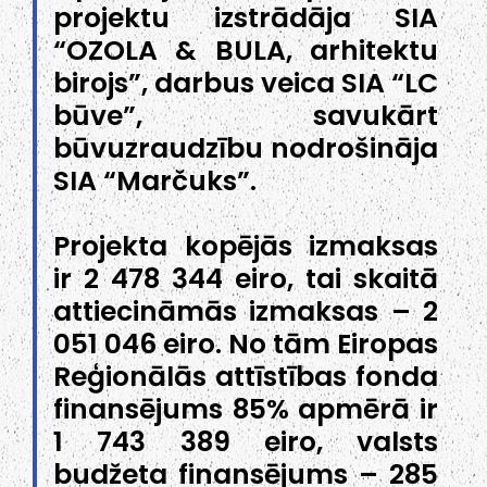
projektu izstrādāja SIA
“OZOLA & BULA, arhitektu
birojs”, darbus veica SIA “LC
būve”, savukārt
būvuzraudzību nodrošināja
SIA “Marčuks”.
Projekta kopējās izmaksas
ir 2 478 344 eiro, tai skaitā
attiecināmās izmaksas – 2
051 046 eiro. No tām Eiropas
Reģionālās attīstības fonda
finansējums 85% apmērā ir
1 743 389 eiro, valsts
budžeta finansējums – 285