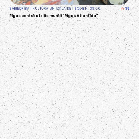
SABIEDRĪBA
|
KULTŪRA UN IZKLAIDE
| ŠODIEN, 09:00
38
Rīgas centrā atklās murāli “Rīgas Atlantīda”