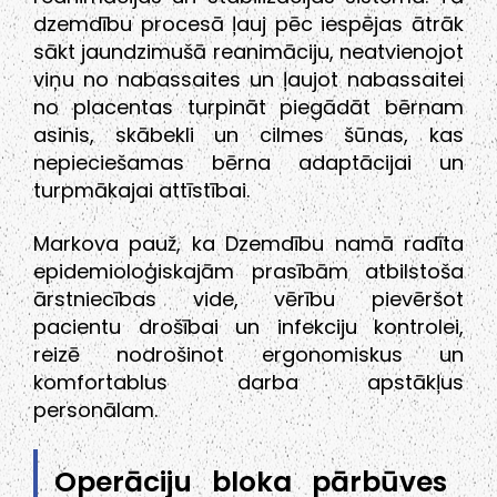
dzemdību procesā ļauj pēc iespējas ātrāk
sākt jaundzimušā reanimāciju, neatvienojot
viņu no nabassaites un ļaujot nabassaitei
no placentas turpināt piegādāt bērnam
asinis, skābekli un cilmes šūnas, kas
nepieciešamas bērna adaptācijai un
turpmākajai attīstībai.
Markova pauž, ka Dzemdību namā radīta
epidemioloģiskajām prasībām atbilstoša
ārstniecības vide, vērību pievēršot
pacientu drošībai un infekciju kontrolei,
reizē nodrošinot ergonomiskus un
komfortablus darba apstākļus
personālam.
Operāciju bloka pārbūves