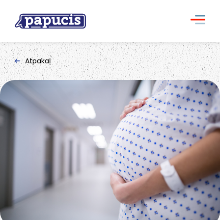
Atpakaļ