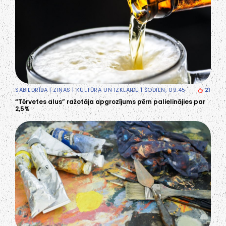
SABIEDRĪBA
|
ZIŅAS
|
KULTŪRA UN IZKLAIDE
| ŠODIEN, 09:45
21
“Tērvetes alus” ražotāja apgrozījums pērn palielinājies par
2,5%