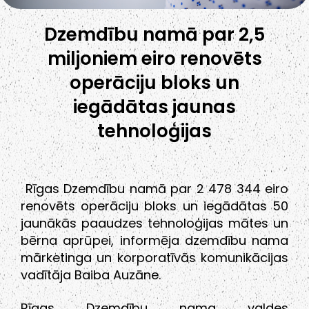
Dzemdību namā par 2,5
miljoniem eiro renovēts
operāciju bloks un
iegādātas jaunas
tehnoloģijas
Rīgas Dzemdību namā par 2 478 344 eiro
renovēts operāciju bloks un iegādātas 50
jaunākās paaudzes tehnoloģijas mātes un
bērna aprūpei, informēja dzemdību nama
mārketinga un korporatīvās komunikācijas
vadītāja Baiba Auzāne.
Rīgas Dzemdību nama valdes