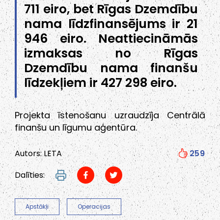
711 eiro, bet Rīgas Dzemdību
nama līdzfinansējums ir 21
946 eiro. Neattiecināmās
izmaksas no Rīgas
Dzemdību nama finanšu
līdzekļiem ir 427 298 eiro.
Projekta īstenošanu uzraudzīja Centrālā
finanšu un līgumu aģentūra.
Autors: LETA
259
Dalīties:
Apstākļi
Operacijas