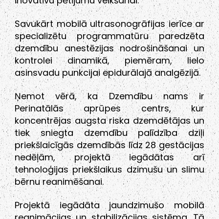
inovatīvu pētījumu veikšanai.
Savukārt mobilā ultrasonogrāfijas ierīce ar
specializētu programmatūru paredzēta
dzemdību anestēzijas nodrošināšanai un
kontrolei dinamikā, piemēram, lielo
asinsvadu punkcijai epidurālajā analgēzijā.
Ņemot vērā, ka Dzemdību nams ir
Perinatālās aprūpes centrs, kur
koncentrējas augsta riska dzemdētājas un
tiek sniegta dzemdību palīdzība dziļi
priekšlaicīgās dzemdībās līdz 28 gestācijas
nedēļām, projektā iegādātas arī
tehnoloģijas priekšlaikus dzimušu un slimu
bērnu reanimēšanai.
Projektā iegādāta jaundzimušo mobilā
reanimācijas un stabilizācijas sistēma. Tā