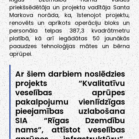
priekšsēdētāja un projekta vadītāja Santa
Markova norāda, ka, īstenojot projektu,
renovēts un aprīkots operāciju bloks un
personāla telpas 387,3 kvadrātmetru
platībā, kā arī iegādātas 50 jaunākās
paaudzes tehnoloģijas mātes un bērna
aprūpei.
Ar šiem darbiem noslēdzies
projekts “Kvalitatīvu
veselības aprūpes
pakalpojumu vienlīdzīgas
pieejamības uzlabošana
SIA “Rīgas Dzemdību
nams”, attīstot veselības