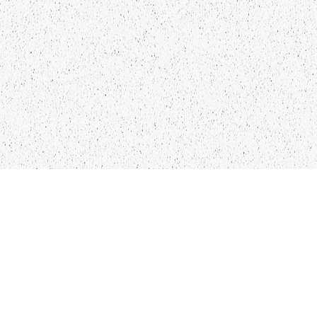
LIEPĀJA,LV-3401, LATVIJA
KONTAKTI
INFO@PAPUCIS.LV
28 555 801