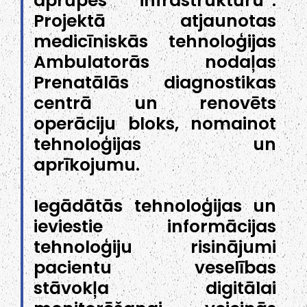
aprūpes infrastruktūru”.
Projektā atjaunotas
medicīniskās tehnoloģijas
Ambulatorās nodaļas
Prenatālās diagnostikas
centrā un renovēts
operāciju bloks, nomainot
tehnoloģijas un
aprīkojumu.
Iegādātās tehnoloģijas un
ieviestie informācijas
tehnoloģiju risinājumi
pacientu veselības
stāvokļa digitālai