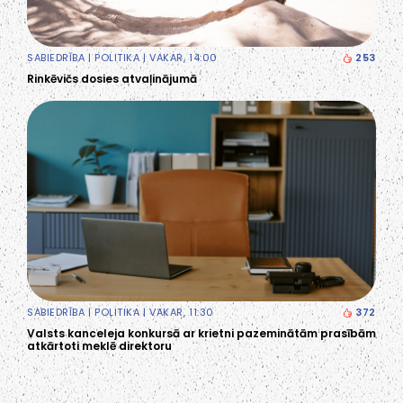
SABIEDRĪBA
|
POLITIKA
| VAKAR, 14:00
253
Rinkēvičs dosies atvaļinājumā
SABIEDRĪBA
|
POLITIKA
| VAKAR, 11:30
372
Valsts kanceleja konkursā ar krietni pazeminātām prasībām
atkārtoti meklē direktoru