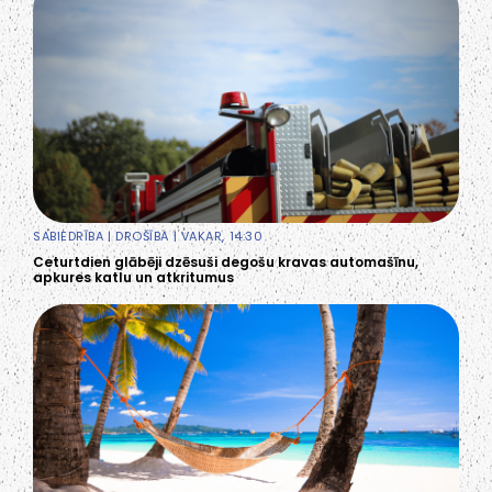
SABIEDRĪBA
|
DROŠĪBA
| VAKAR, 14:30
Ceturtdien glābēji dzēsuši degošu kravas automašīnu,
apkures katlu un atkritumus