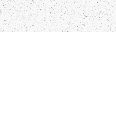
LIEPĀJA,LV-3401, LATVIJA
KONTAKTI
INFO@PAPUCIS.LV
28 555 801
SEKO MUMS
FACEBOOK
INSTAGRAM
TWITTER
TIKTOK