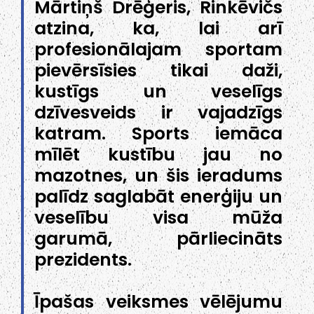
Mārtiņš Drēģeris, Rinkēvičs
atzina, ka, lai arī
profesionālajam sportam
pievērsīsies tikai daži,
kustīgs un veselīgs
dzīvesveids ir vajadzīgs
katram. Sports iemāca
mīlēt kustību jau no
mazotnes, un šis ieradums
palīdz saglabāt enerģiju un
veselību visa mūža
garumā, pārliecināts
prezidents.
Īpašas veiksmes vēlējumu