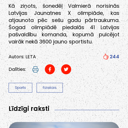
Kā ziņots, šonedēļ Valmierā norisinās
Latvijas Jaunatnes X olimpiāde, kas
atjaunota pēc sešu gadu pārtraukuma.
Šogad olimpiādē piedalās 41 Latvijas
pašvaldību komanda, kopumā pulcējot
vairāk nekā 3600 jauno sportistu.
Autors: LETA
244
Dalīties:
Sports
fiziskais
Līdzīgi raksti