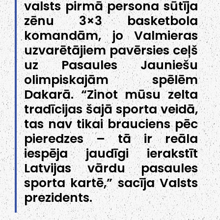
valsts pirmā persona sūtīja
zēnu 3×3 basketbola
komandām, jo Valmieras
uzvarētājiem pavērsies ceļš
uz Pasaules Jauniešu
olimpiskajām spēlēm
Dakarā. “Zinot mūsu zelta
tradīcijas šajā sporta veidā,
tas nav tikai brauciens pēc
pieredzes – tā ir reāla
iespēja jaudīgi ierakstīt
Latvijas vārdu pasaules
sporta kartē,” sacīja Valsts
prezidents.