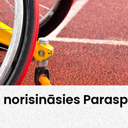
ā norisināsies Paras