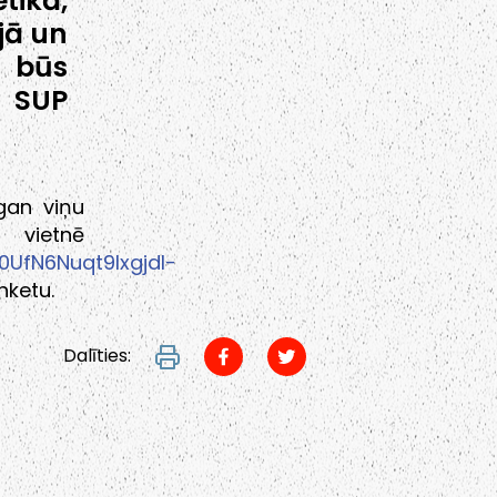
tikā,
jā un
m būs
z SUP
gan viņu
vietnē
0UfN6Nuqt9lxgjdl-
nketu.
Dalīties: