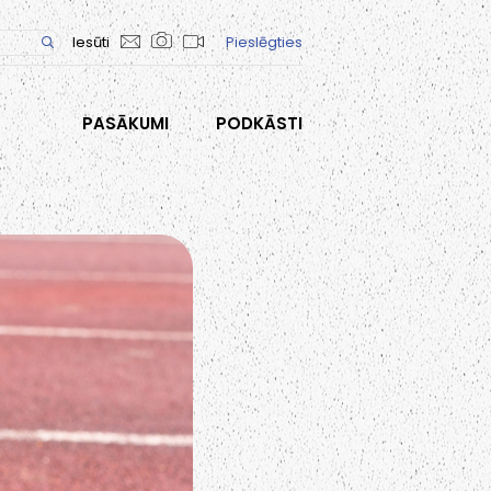
Iesūti
Pieslēgties
PASĀKUMI
PODKĀSTI