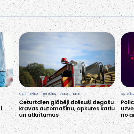
SABIEDRĪBA
|
DROŠĪBA
| VAKAR, 14:30
DROŠĪB
Ceturtdien glābēji dzēsuši degošu
Poli
i
kravas automašīnu, apkures katlu
uzve
un atkritumus
no 