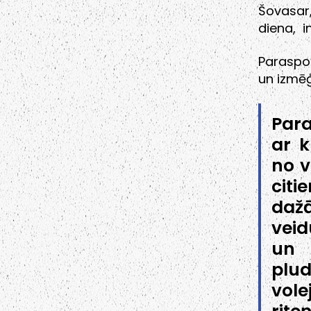
Šovasar
diena, i
Paraspor
un izmēģ
Para
ar k
no v
citi
daž
veid
un 
plu
vol