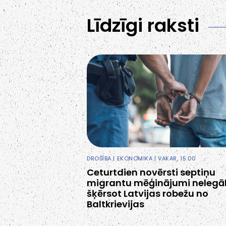
Līdzīgi raksti
DROŠĪBA
|
EKONOMIKA
| VAKAR, 15:00
Ceturtdien novērsti septiņu
migrantu mēģinājumi nelegāl
šķērsot Latvijas robežu no
Baltkrievijas