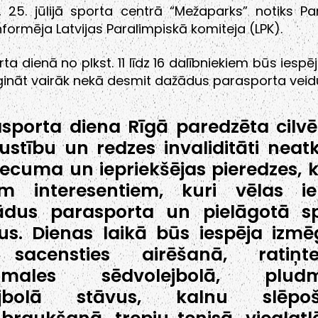
, 25. jūlijā sporta centrā “Mežaparks” notiks Pa
nformēja Latvijas Paralimpiskā komiteja (LPK).
ta dienā no plkst. 11 līdz 16 dalībniekiem būs iespēj
ināt vairāk nekā desmit dažādus parasporta veid
sporta diena Rīgā paredzēta cilv
ustību un redzes invaliditāti neatk
ecuma un iepriekšējas pieredzes, k
em interesentiem, kuri vēlas ie
ādus parasporta un pielāgotā s
us. Dienas laikā būs iespēja izmē
sacensties airēšanā, ratiņten
dmales sēdvolejbolā, pludm
ejbolā stāvus, kalnu slēpoš