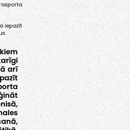
rasporta
a iepazīt
us.
ēkiem
arīgi
ā arī
pazīt
porta
ģināt
isā,
ales
anā,