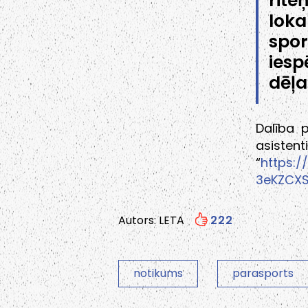
rite
loka
spo
ies
dēļa
Dalība 
asist
“
https:/
3eKZCXS
Autors: LETA
222
notikums
parasports