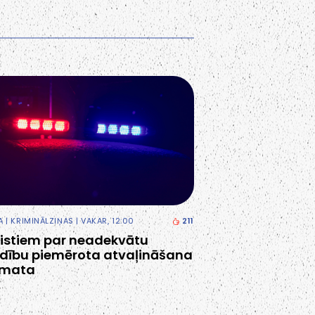
A
|
KRIMINĀLZIŅAS
| VAKAR, 12:00
211
cistiem par neadekvātu
dību piemērota atvaļināšana
amata