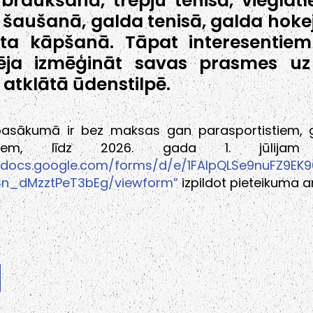
ņbraukšanā, trepju tenisā, vieglatlē
 šaušanā, galda tenisā, galda hoke
rta kāpšanā. Tāpat interesentie
pēja izmēģināt savas prasmes u
 atklātā ūdenstilpē.
pasākumā ir bez maksas gan parasportistiem, 
entiem, līdz 2026. gada 1. jūlijam 
/docs.google.com/forms/d/e/1FAIpQLSe9nuFZ9EK9
n_dMzztPeT3bEg/viewform”
izpildot pieteikuma a