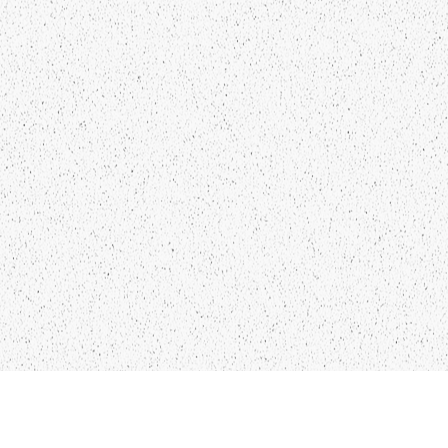
Kādu saturu Tu gribētu redzēt