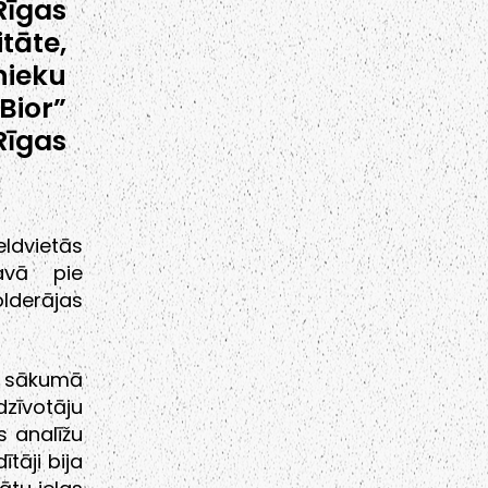
īgas
tāte,
nieku
Bior”
Rīgas
ldvietās
gavā pie
olderājas
a sākumā
zīvotāju
s analīžu
ītāji bija