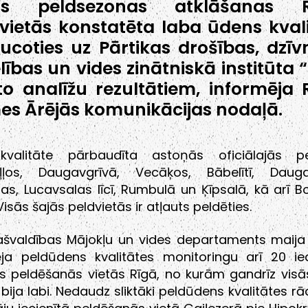
ms peldsezonas atklāšanas R
vietās konstatēta laba ūdens kvali
ucoties uz Pārtikas drošības, dzīv
lības un vides zinātniskā institūta “
to analīžu rezultātiem, informēja 
s Ārējās komunikācijas nodaļā.
valitāte pārbaudīta astoņās oficiālajās pe
ļļos, Daugavgrīvā, Vecāķos, Bābelītī, Dau
as, Lucavsalas līcī, Rumbulā un Ķīpsalā, kā arī B
Visās šajās peldvietās ir atļauts peldēties.
ašvaldības Mājokļu un vides departaments maij
ēja peldūdens kvalitātes monitoringu arī 20 ied
ās peldēšanās vietās Rīgā, no kurām gandrīz visā
 bija labi. Nedaudz sliktāki peldūdens kvalitātes rād