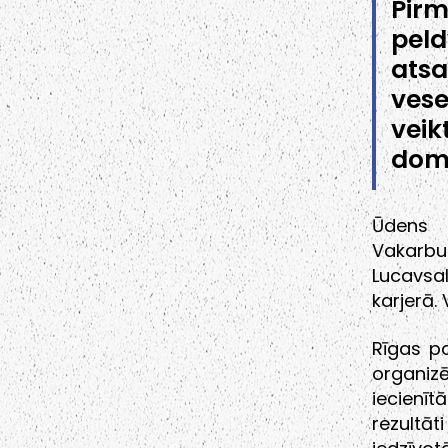
Pir
peld
atsa
vese
veik
dome
Ūdens k
Vakarbu
Lucavsal
karjerā. 
Rīgas p
organiz
iecienīt
rezultāti