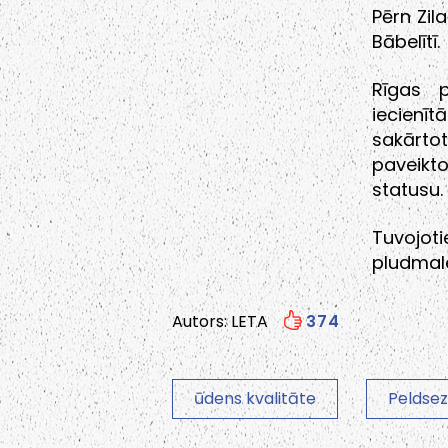
Pērn Zil
Bābelītī.
Rīgas 
iecienīt
sakārt
paveikto
statusu.
Tuvojot
pludmal
Autors: LETA
374
ūdens kvalitāte
Peldse