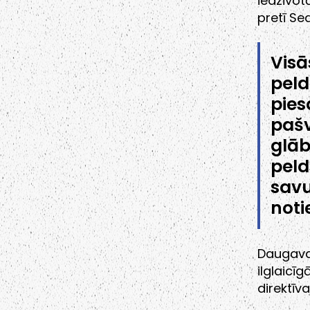
iedzīvot
pretī Se
Vis
pel
pies
paš
glāb
peld
sav
noti
Daugavas
ilglaic
direktīva