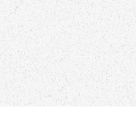
NTAKTI
SEKO MUMS
FO@PAPUCIS.LV
FACEBOOK