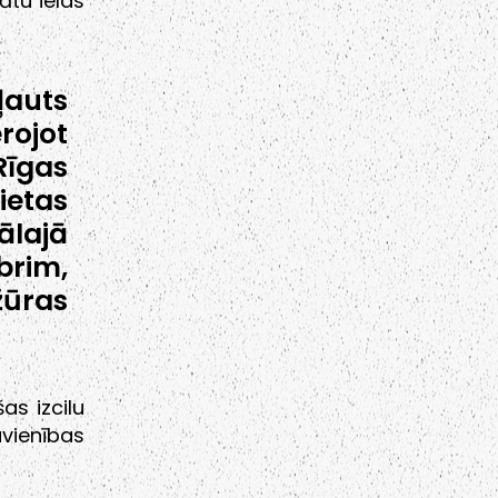
ātu ielas
ļauts
rojot
Rīgas
ietas
ālajā
brim,
ūras
as izcilu
vienības