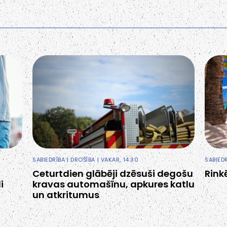
SABIEDRĪBA
|
DROŠĪBA
| VAKAR, 14:30
SABIED
Ceturtdien glābēji dzēsuši degošu
Rink
i
kravas automašīnu, apkures katlu
un atkritumus