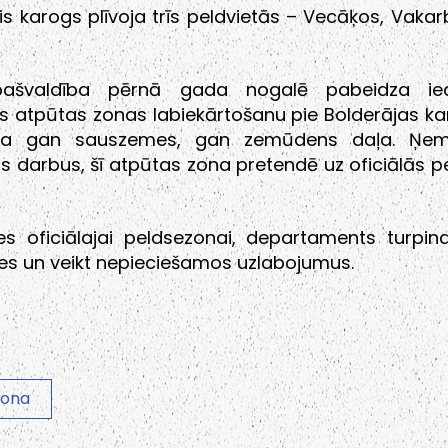
ais karogs plīvoja trīs peldvietās – Vecāķos, Vakar
pašvaldība pērnā gada nogalē pabeidza iedz
ās atpūtas zonas labiekārtošanu pie Bolderājas kar
ota gan sauszemes, gan zemūdens daļa. Ņem
s darbus, šī atpūtas zona pretendē uz oficiālās p
ies oficiālajai peldsezonai, departaments turpin
es un veikt nepieciešamos uzlabojumus.
zona