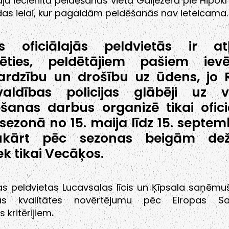
āju iecienītā peldēšanās vietā Gaiļezerā pie Hipokr
das ielai, kur pagaidām peldēšanās nav ieteicama.
ās oficiālajās peldvietās ir at
dēties, peldētājiem pašiem ievē
ardzību un drošību uz ūdens, jo 
valdības policijas glābēji uz v
šanas darbus organizē tikai ofici
sezonā no 15. maija līdz 15. septem
ukārt pēc sezonas beigām dež
ek tikai Vecāķos.
 peldvietas Lucavsalas līcis un Ķīpsala saņēmuš
īgās kvalitātes novērtējumu pēc Eiropas Sa
s kritērijiem.