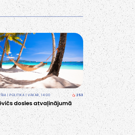
RĪBA
|
POLITIKA
| VAKAR, 14:00
253
ēvičs dosies atvaļinājumā