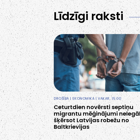
Līdzīgi raksti
DROŠĪBA
|
EKONOMIKA
| VAKAR, 15:00
Ceturtdien novērsti septiņu
migrantu mēģinājumi nelegāl
šķērsot Latvijas robežu no
Baltkrievijas