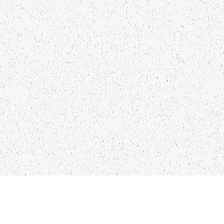
KO
IN