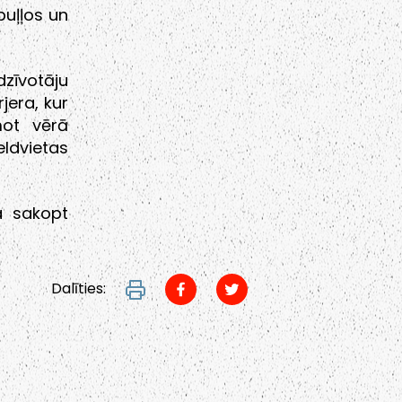
buļļos un
īvotāju
jera, kur
ot vērā
eldvietas
a sakopt
Dalīties: