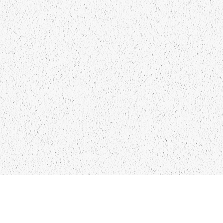
Kādu saturu Tu gribētu redzēt
lai mēs atspoguļojam un